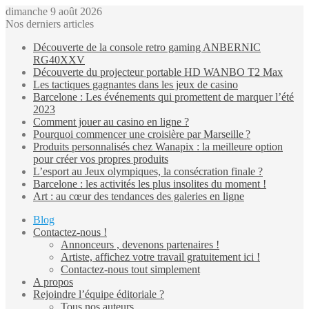
dimanche 9 août 2026
Nos derniers articles
Découverte de la console retro gaming ANBERNIC
RG40XXV
Découverte du projecteur portable HD WANBO T2 Max
Les tactiques gagnantes dans les jeux de casino
Barcelone : Les événements qui promettent de marquer l’été
2023
Comment jouer au casino en ligne ?
Pourquoi commencer une croisière par Marseille ?
Produits personnalisés chez Wanapix : la meilleure option
pour créer vos propres produits
L’esport au Jeux olympiques, la consécration finale ?
Barcelone : les activités les plus insolites du moment !
Art : au cœur des tendances des galeries en ligne
Blog
Contactez-nous !
Annonceurs , devenons partenaires !
Artiste, affichez votre travail gratuitement ici !
Contactez-nous tout simplement
A propos
Rejoindre l’équipe éditoriale ?
Tous nos auteurs