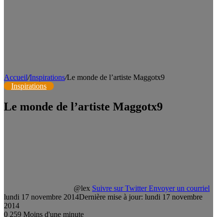
Accueil
/
Inspirations
/
Le monde de l’artiste Maggotx9
Inspirations
Le monde de l’artiste Maggotx9
@lex
Suivre sur Twitter
Envoyer un courriel
lundi 17 novembre 2014
Dernière mise à jour: lundi 17 novembre
2014
0
259
Moins d'une minute