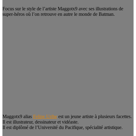
Focus sur le style de l’artiste Maggotx9 avec ses illustrations de
super-héros où l’on retrouve en autre le monde de Batman.
Maggotx9 alias
Felipe Uribe
est un jeune artiste à plusieurs facettes.
Il est illustrateur, dessinateur et vidéaste.
Il est diplômé de l’Université du Pacifique, spécialité artistique.