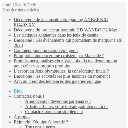
lundi 10 août 2026
Nos derniers articles
Découverte de la console retro gaming ANBERNIC
RG40XXV
Découverte du projecteur portable HD WANBO T2 Max
Les tactiques gagnantes dans les jeux de casino
Barcelone : Les événements qui promettent de marquer l’été
2023
Comment jouer au casino en ligne ?
Pourquoi commencer une croisière par Marseille ?
Produits personnalisés chez Wanapix : la meilleure option
pour créer vos propres produits
L’esport au Jeux olympiques, la consécration finale ?
Barcelone : les activités les plus insolites du moment !
Art : au cœur des tendances des galeries en ligne
Blog
Contactez-nous !
Annonceurs , devenons partenaires !
Artiste, affichez votre travail gratuitement ici !
Contactez-nous tout simplement
A propos
Rejoindre l’équipe éditoriale ?
Tous nos auteurs