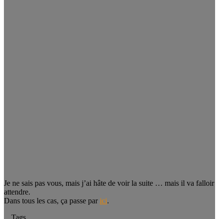
Je ne sais pas vous, mais j’ai hâte de voir la suite … mais il va falloir
attendre.
Dans tous les cas, ça passe par
ici
.
Tags