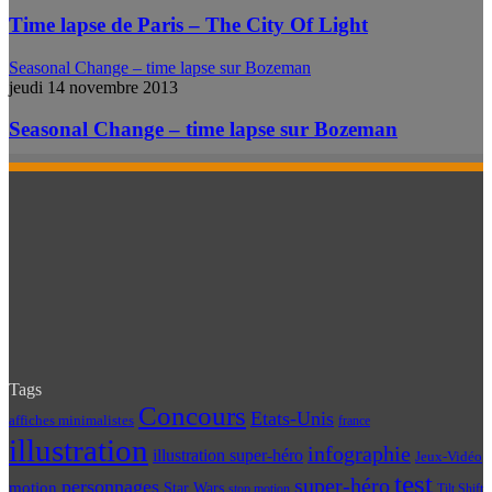
Time lapse de Paris – The City Of Light
Seasonal Change – time lapse sur Bozeman
jeudi 14 novembre 2013
Seasonal Change – time lapse sur Bozeman
Tags
Concours
Etats-Unis
affiches minimalistes
france
illustration
infographie
illustration super-héro
Jeux-Vidéo
test
super-héro
personnages
motion
Star Wars
Tilt Shift
stop motion