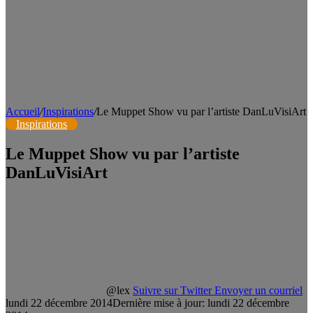
Accueil
/
Inspirations
/
Le Muppet Show vu par l’artiste DanLuVisiArt
Inspirations
Le Muppet Show vu par l’artiste
DanLuVisiArt
@lex
Suivre sur Twitter
Envoyer un courriel
lundi 22 décembre 2014
Dernière mise à jour: lundi 22 décembre