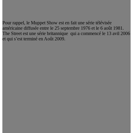
Pour rappel, le Muppet Show est en fait une série télévisée
américaine diffusée entre le 25 septembre 1976 et le 6 août 1981.
The Street est une série britannique qui a commencé le 13 avil 2006
et qui s’est terminé en Août 2009.