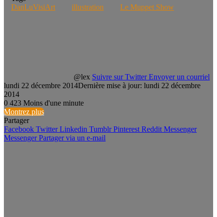
DanLuVisiArt
illustration
Le Muppet Show
@lex
Suivre sur Twitter
Envoyer un courriel
lundi 22 décembre 2014
Dernière mise à jour: lundi 22 décembre
2014
0
423
Moins d'une minute
Montrez plus
Partager
Facebook
Twitter
Linkedin
Tumblr
Pinterest
Reddit
Messenger
Messenger
Partager via un e-mail