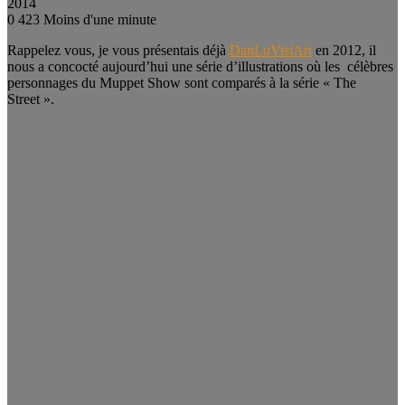
2014
0
423
Moins d'une minute
Rappelez vous, je vous présentais déjà
DanLuVisiArt
en 2012, il
nous a concocté aujourd’hui une série d’illustrations où les célèbres
personnages du Muppet Show sont comparés à la série « The
Street ».