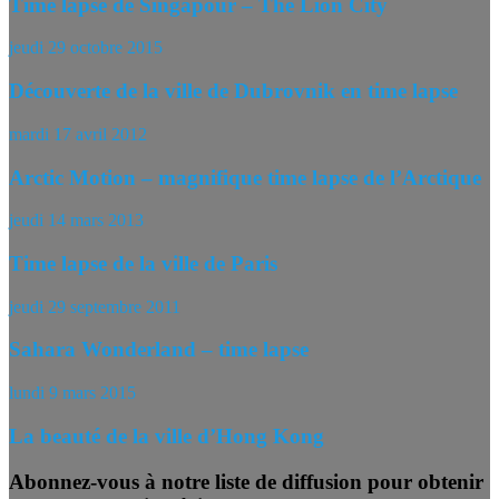
Time lapse de Singapour – The Lion City
jeudi 29 octobre 2015
Découverte de la ville de Dubrovnik en time lapse
mardi 17 avril 2012
Arctic Motion – magnifique time lapse de l’Arctique
jeudi 14 mars 2013
Time lapse de la ville de Paris
jeudi 29 septembre 2011
Sahara Wonderland – time lapse
lundi 9 mars 2015
La beauté de la ville d’Hong Kong
Abonnez-vous à notre liste de diffusion pour obtenir