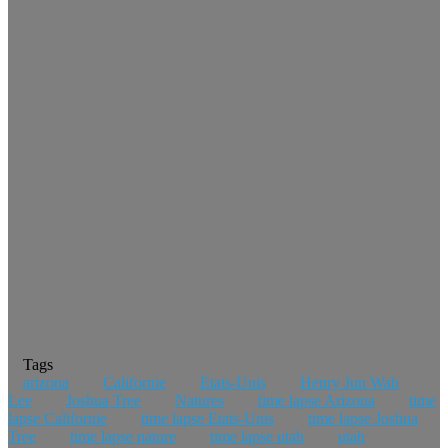
Tags
arizona
Californie
Etats-Unis
Henry Jun Wah
Lee
Joshua Tree
Natures
time lapse Arizona
time
lapse Californie
time lapse Etats-Unis
time lapse Joshua
Tree
time lapse nature
time lapse utah
utah