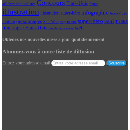
Concours
Etats-Unis
affiches minimalistes
france
illustration
infographie
illustration super-héro
Jeux-Vidéo
test
super-héro
personnages
motion
Star Wars
Tilt Shift
stop motion
time lapse Etats-Unis
web
time lapse norvege
Obtenez nos nouvelles mises à jour quotidiennement
Abonnez-vous à notre liste de diffusion
Entrez votre adresse email