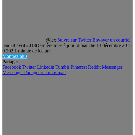
@lex
Suivre sur Twitter
Envoyer un courriel
jeudi 4 avril 2013
Dernière mise à jour: dimanche 13 décembre 2015
0
202
1 minute de lecture
Montrez plus
Partager
Facebook
Twitter
Linkedin
Tumblr
Pinterest
Reddit
Messenger
Messenger
Partager via un e-mail