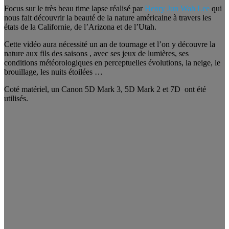
Focus sur le très beau time lapse réalisé par
Henry Jun Wah Lee
qui
nous fait découvrir la beauté de la nature américaine à travers les
états de la Californie, de l’Arizona et de l’Utah.
Cette vidéo aura nécessité un an de tournage et l’on y découvre la
nature aux fils des saisons , avec ses jeux de lumières, ses
conditions météorologiques en perceptuelles évolutions, la neige, le
brouillage, les nuits étoilées …
Coté matériel, un Canon 5D Mark 3, 5D Mark 2 et 7D ont été
utilisés.