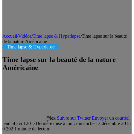
Accueil
/
Vidéos
/
Time lapse & Hyperlapse
/
Time lapse sur la beauté
de la nature Américaine
Time lapse & Hyperlapse
Time lapse sur la beauté de la nature
Américaine
@lex
Suivre sur Twitter
Envoyer un courriel
jeudi 4 avril 2013
Dernière mise à jour: dimanche 13 décembre 2015
0
202
1 minute de lecture