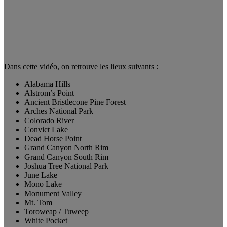
Dans cette vidéo, on retrouve les lieux suivants :
Alabama Hills
Alstrom’s Point
Ancient Bristlecone Pine Forest
Arches National Park
Colorado River
Convict Lake
Dead Horse Point
Grand Canyon North Rim
Grand Canyon South Rim
Joshua Tree National Park
June Lake
Mono Lake
Monument Valley
Mt. Tom
Toroweap / Tuweep
White Pocket