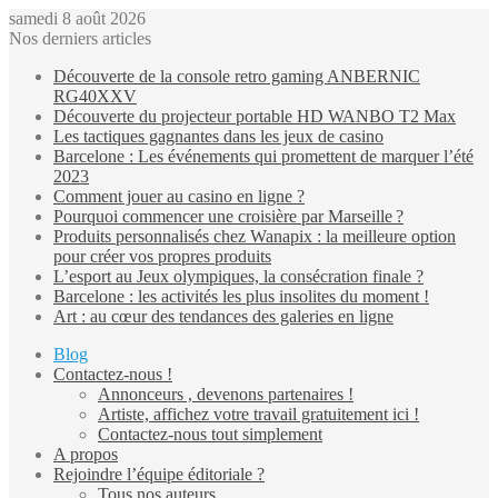
samedi 8 août 2026
Nos derniers articles
Découverte de la console retro gaming ANBERNIC
RG40XXV
Découverte du projecteur portable HD WANBO T2 Max
Les tactiques gagnantes dans les jeux de casino
Barcelone : Les événements qui promettent de marquer l’été
2023
Comment jouer au casino en ligne ?
Pourquoi commencer une croisière par Marseille ?
Produits personnalisés chez Wanapix : la meilleure option
pour créer vos propres produits
L’esport au Jeux olympiques, la consécration finale ?
Barcelone : les activités les plus insolites du moment !
Art : au cœur des tendances des galeries en ligne
Blog
Contactez-nous !
Annonceurs , devenons partenaires !
Artiste, affichez votre travail gratuitement ici !
Contactez-nous tout simplement
A propos
Rejoindre l’équipe éditoriale ?
Tous nos auteurs