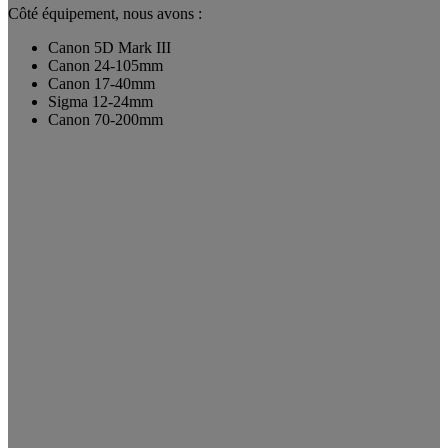
Côté équipement, nous avons :
Canon 5D Mark III
Canon 24-105mm
Canon 17-40mm
Sigma 12-24mm
Canon 70-200mm