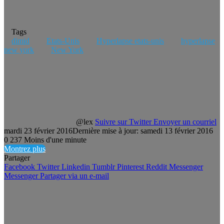
Tags
dimid
Etats-Unis
Hyperlapse etats-unis
hyperlapse
new york
New York
@lex
Suivre sur Twitter
Envoyer un courriel
mardi 23 février 2016
Dernière mise à jour: samedi 13 février 2016
0
237
Moins d'une minute
Montrez plus
Partager
Facebook
Twitter
Linkedin
Tumblr
Pinterest
Reddit
Messenger
Messenger
Partager via un e-mail