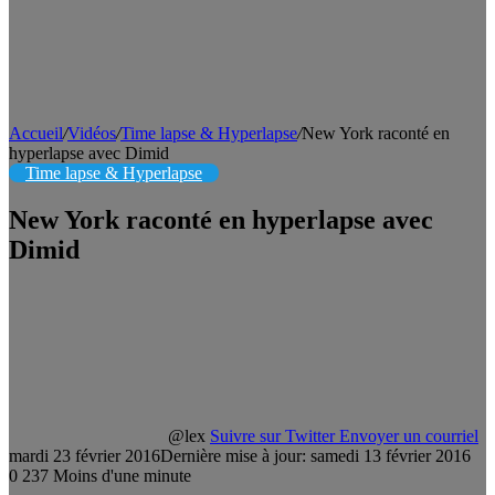
Accueil
/
Vidéos
/
Time lapse & Hyperlapse
/
New York raconté en
hyperlapse avec Dimid
Time lapse & Hyperlapse
New York raconté en hyperlapse avec
Dimid
@lex
Suivre sur Twitter
Envoyer un courriel
mardi 23 février 2016
Dernière mise à jour: samedi 13 février 2016
0
237
Moins d'une minute