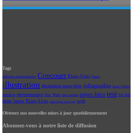
Tags
Concours
Etats-Unis
affiches minimalistes
france
illustration
infographie
illustration super-héro
Jeux-Vidéo
test
super-héro
personnages
motion
Star Wars
Tilt Shift
stop motion
time lapse Etats-Unis
web
time lapse norvege
Obtenez nos nouvelles mises à jour quotidiennement
Abonnez-vous à notre liste de diffusion