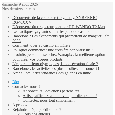
dimanche 9 août 2026
Nos derniers articles
Découverte de la console retro gaming ANBERNIC
RG40XXV
Découverte du projecteur portable HD WANBO T2 Max
Les tactiques gagnantes dans les jeux de casino
Barcelone : Les événements qui promettent de marquer l’été
2023
Comment jouer au casino en ligne ?
Pourquoi commencer une croisière par Marseille ?
Produits personnalisés chez Wanapix : la meilleure option
pour créer vos propres produits
L’esport au Jeux olympiques, la consécration finale ?
Barcelone : les activités les plus insolites du moment !
Art : au cœur des tendances des galeries en ligne
Blog
Contactez-nous !
Annonceurs , devenons partenaires !
Artiste, affichez votre travail gratuitement ici !
Contactez-nous tout simplement
A propos
Rejoindre l’équipe éditoriale ?
Tous nos auteurs