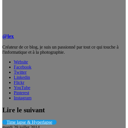
@lex
Créateur de ce blog, je suis un passionné par tout ce qui touche à
l'informatique et à la photographie.
Website
Facebook
Twitter
Linkedin
Flickr
YouTube
Pinterest
Instagram
Lire le suivant
Time lapse & Hyperlapse
mardi 29 juillet 2014