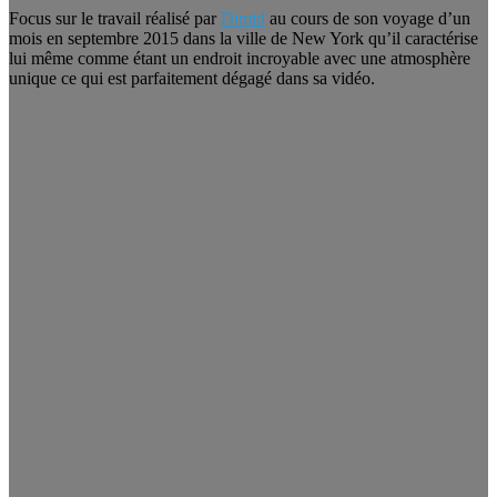
Focus sur le travail réalisé par
Dimid
au cours de son voyage d’un
mois en septembre 2015 dans la ville de New York qu’il caractérise
lui même comme étant un endroit incroyable avec une atmosphère
unique ce qui est parfaitement dégagé dans sa vidéo.