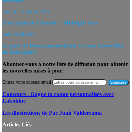
mercredi 19 octobre 2011
Time lapse de l’Islande – Midnight Sun
jeudi 6 août 2015
Le parc de Brunssummerheide va vous émerveiller
en time lapse !
Abonnez-vous à notre liste de diffusion pour obtenir
les nouvelles mises à jour!
Entrez votre adresse email
Concours : Gagne ta coque personnalisée avec
Lakokine
Les illustrations de Pac Juañ Valderrama
Articles Liés