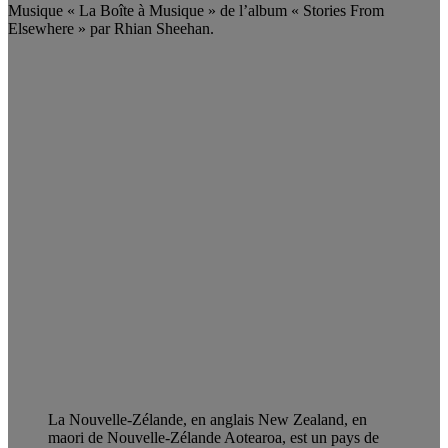
Musique « La Boîte à Musique » de l’album « Stories From
Elsewhere » par Rhian Sheehan.
La Nouvelle-Zélande, en anglais New Zealand, en
maori de Nouvelle-Zélande Aotearoa, est un pays de