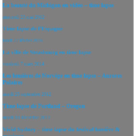
La beauté du Michigan en vidéo – time lapse
mercredi 23 mai 2012
Time lapse de l’Espagne
lundi 22 février 2016
La ville de Strasbourg en time lapse
vendredi 7 mars 2014
Les lumières de Norvège en time lapse – Aurores
Polaires
mardi 25 septembre 2012
Time lapse de Portland – Oregon
mardi 10 décembre 2013
Vivid Sydney – time lapse du festival lumière &
musique