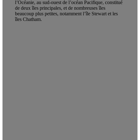
l’Océanie, au sud-ouest de l’océan Pacifique, constitué
de deux îles principales, et de nombreuses îles
beaucoup plus petites, notamment l’île Stewart et les
îles Chatham.