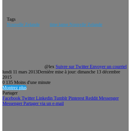
Tags
Nouvelle Zelande
time lapse Nouvelle Zelande
@lex
Suivre sur Twitter
Envoyer un courriel
lundi 11 mars 2013
Dernière mise à jour: dimanche 13 décembre
2015
0
135
Moins d'une minute
Montrez plus
Partager
Facebook
Twitter
Linkedin
Tumblr
Pinterest
Reddit
Messenger
Messenger
Partager via un e-mail