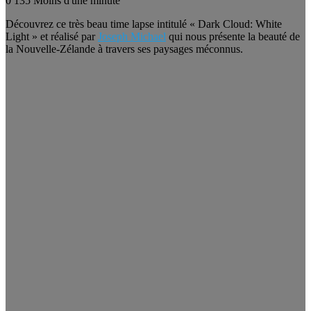
0
135
Moins d'une minute
Découvrez ce très beau time lapse intitulé « Dark Cloud: White
Light » et réalisé par
Joseph Michael
qui nous présente la beauté de
la Nouvelle-Zélande à travers ses paysages méconnus.