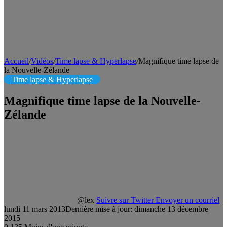
Accueil
/
Vidéos
/
Time lapse & Hyperlapse
/
Magnifique time lapse de
la Nouvelle-Zélande
Time lapse & Hyperlapse
Magnifique time lapse de la Nouvelle-
Zélande
@lex
Suivre sur Twitter
Envoyer un courriel
lundi 11 mars 2013
Dernière mise à jour: dimanche 13 décembre
2015