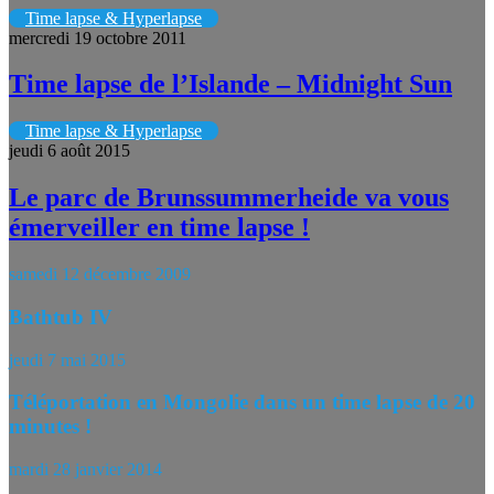
Time lapse & Hyperlapse
mercredi 19 octobre 2011
Time lapse de l’Islande – Midnight Sun
Time lapse & Hyperlapse
jeudi 6 août 2015
Le parc de Brunssummerheide va vous
émerveiller en time lapse !
samedi 12 décembre 2009
Bathtub IV
jeudi 7 mai 2015
Téléportation en Mongolie dans un time lapse de 20
minutes !
mardi 28 janvier 2014