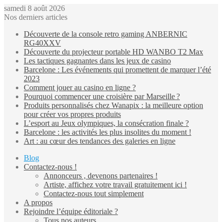
samedi 8 août 2026
Nos derniers articles
Découverte de la console retro gaming ANBERNIC
RG40XXV
Découverte du projecteur portable HD WANBO T2 Max
Les tactiques gagnantes dans les jeux de casino
Barcelone : Les événements qui promettent de marquer l’été
2023
Comment jouer au casino en ligne ?
Pourquoi commencer une croisière par Marseille ?
Produits personnalisés chez Wanapix : la meilleure option
pour créer vos propres produits
L’esport au Jeux olympiques, la consécration finale ?
Barcelone : les activités les plus insolites du moment !
Art : au cœur des tendances des galeries en ligne
Blog
Contactez-nous !
Annonceurs , devenons partenaires !
Artiste, affichez votre travail gratuitement ici !
Contactez-nous tout simplement
A propos
Rejoindre l’équipe éditoriale ?
Tous nos auteurs