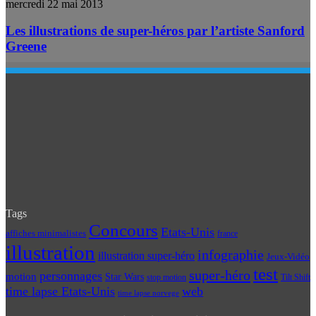
mercredi 22 mai 2013
Les illustrations de super-héros par l’artiste Sanford
Greene
Tags
Concours
Etats-Unis
affiches minimalistes
france
illustration
infographie
illustration super-héro
Jeux-Vidéo
test
super-héro
personnages
motion
Star Wars
Tilt Shift
stop motion
time lapse Etats-Unis
web
time lapse norvege