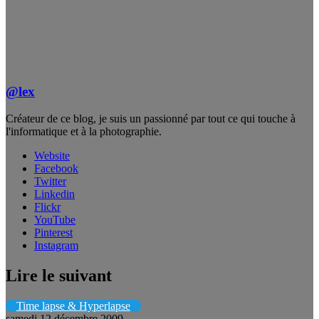
@lex
Créateur de ce blog, je suis un passionné par tout ce qui touche à
l'informatique et à la photographie.
Website
Facebook
Twitter
Linkedin
Flickr
YouTube
Pinterest
Instagram
Lire le suivant
Time lapse & Hyperlapse
samedi 12 décembre 2009