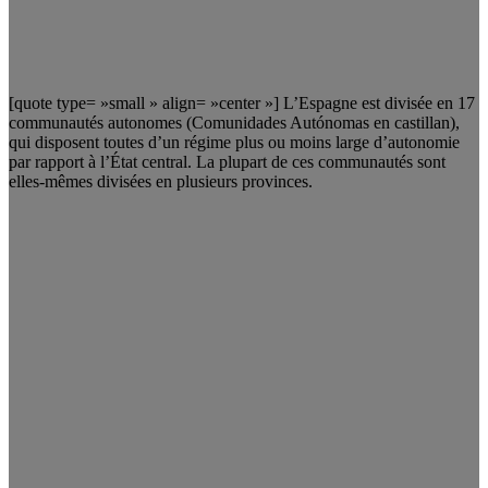
[quote type= »small » align= »center »] L’Espagne est divisée en 17
communautés autonomes (Comunidades Autónomas en castillan),
qui disposent toutes d’un régime plus ou moins large d’autonomie
par rapport à l’État central. La plupart de ces communautés sont
elles-mêmes divisées en plusieurs provinces.