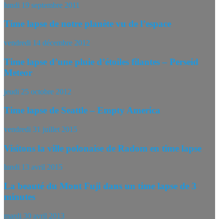
lundi 19 septembre 2011
Time lapse de notre planète vu de l’espace
vendredi 14 décembre 2012
Time lapse d’une pluie d’étoiles filantes – Perseid
Meteor
jeudi 25 octobre 2012
Time lapse de Seattle – Empty America
vendredi 31 juillet 2015
Visitons la ville polonaise de Radom en time lapse
lundi 13 avril 2015
La beauté du Mont Fuji dans un time lapse de 3
minutes
mardi 30 avril 2013