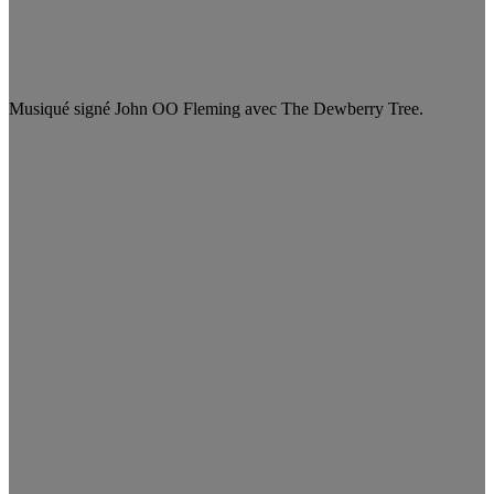
Musiqué signé John OO Fleming avec The Dewberry Tree.