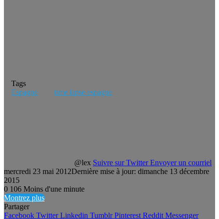
Tags
Espagne
time lapse espagne
@lex
Suivre sur Twitter
Envoyer un courriel
mercredi 23 mai 2012
Dernière mise à jour: dimanche 13 décembre
2015
0
106
Moins d'une minute
Montrez plus
Partager
Facebook
Twitter
Linkedin
Tumblr
Pinterest
Reddit
Messenger