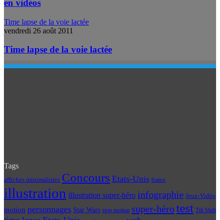
en vidéos
Time lapse de la voie lactée
vendredi 26 août 2011
Time lapse de la voie lactée
Tags
Concours
Etats-Unis
affiches minimalistes
france
illustration
infographie
illustration super-héro
Jeux-Vidéo
test
super-héro
personnages
motion
Star Wars
Tilt Shift
stop motion