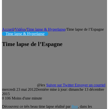
Accueil
/
Vidéos
/
Time lapse & Hyperlapse
/
Time lapse de l’Espagne
Time lapse & Hyperlapse
Time lapse de l’Espagne
@lex
Suivre sur Twitter
Envoyer un courriel
mercredi 23 mai 2012
Dernière mise à jour: dimanche 13 décembre
2015
0
106
Moins d'une minute
Découvrez ce très beau time lapse réalisé par
Ben
, dans les