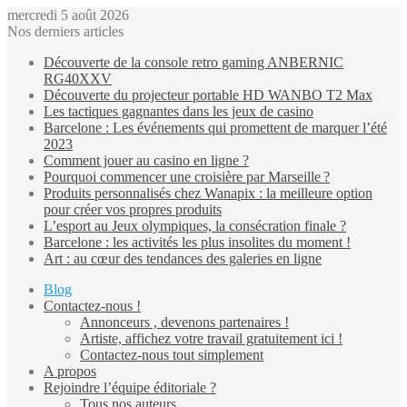
mercredi 5 août 2026
Nos derniers articles
Découverte de la console retro gaming ANBERNIC
RG40XXV
Découverte du projecteur portable HD WANBO T2 Max
Les tactiques gagnantes dans les jeux de casino
Barcelone : Les événements qui promettent de marquer l’été
2023
Comment jouer au casino en ligne ?
Pourquoi commencer une croisière par Marseille ?
Produits personnalisés chez Wanapix : la meilleure option
pour créer vos propres produits
L’esport au Jeux olympiques, la consécration finale ?
Barcelone : les activités les plus insolites du moment !
Art : au cœur des tendances des galeries en ligne
Blog
Contactez-nous !
Annonceurs , devenons partenaires !
Artiste, affichez votre travail gratuitement ici !
Contactez-nous tout simplement
A propos
Rejoindre l’équipe éditoriale ?
Tous nos auteurs