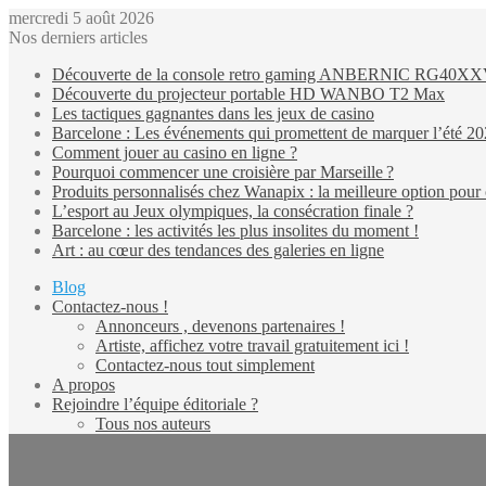
mercredi 5 août 2026
Nos derniers articles
Découverte de la console retro gaming ANBERNIC RG40X
Découverte du projecteur portable HD WANBO T2 Max
Les tactiques gagnantes dans les jeux de casino
Barcelone : Les événements qui promettent de marquer l’été 2
Comment jouer au casino en ligne ?
Pourquoi commencer une croisière par Marseille ?
Produits personnalisés chez Wanapix : la meilleure option pour 
L’esport au Jeux olympiques, la consécration finale ?
Barcelone : les activités les plus insolites du moment !
Art : au cœur des tendances des galeries en ligne
Blog
Contactez-nous !
Annonceurs , devenons partenaires !
Artiste, affichez votre travail gratuitement ici !
Contactez-nous tout simplement
A propos
Rejoindre l’équipe éditoriale ?
Tous nos auteurs