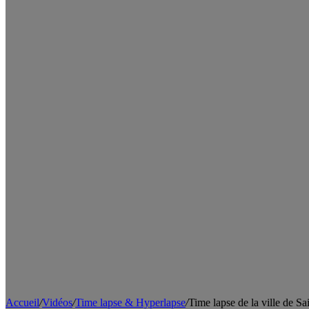
Accueil
/
Vidéos
/
Time lapse & Hyperlapse
/
Time lapse de la ville de Sa