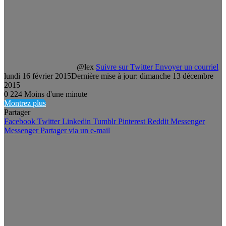
@lex
Suivre sur Twitter
Envoyer un courriel
lundi 16 février 2015
Dernière mise à jour: dimanche 13 décembre
2015
0
224
Moins d'une minute
Montrez plus
Partager
Facebook
Twitter
Linkedin
Tumblr
Pinterest
Reddit
Messenger
Messenger
Partager via un e-mail