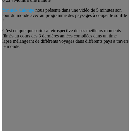
0
224
Moins d'une minute
Yannick Calonge
nous présente dans une vidéo de 5 minutes son
tour du monde avec au programme des paysages à couper le souffle
!
C’est en quelque sorte sa rétrospective de ses meilleurs moments
filmés au cours des 3 dernières années compilées dans un time
lapse mélangeant de différents voyages dans différents pays à travers
le monde.