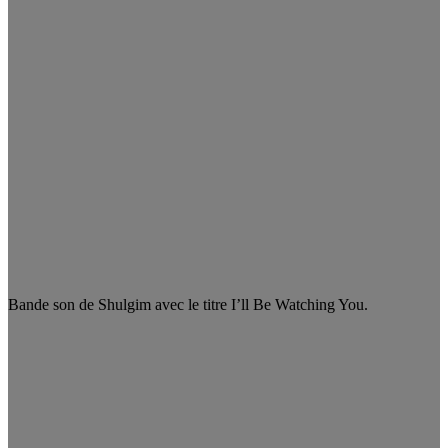
Bande son de Shulgim avec le titre I’ll Be Watching You.