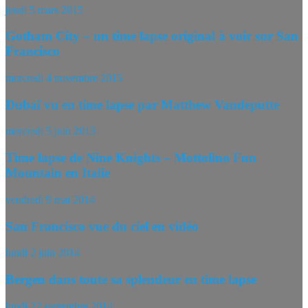
jeudi 5 mars 2015
Gotham City – un time lapse original à voir sur San
Francisco
mercredi 4 novembre 2015
Dubaï vu en time lapse par Matthew Vandeputte
mercredi 5 juin 2013
Time lapse de Nine Knights – Mottolino Fun
Mountain en Italie
vendredi 9 mai 2014
San Francisco vue du ciel en vidéo
lundi 2 juin 2014
Bergen dans toute sa splendeur en time lapse
lundi 22 septembre 2014