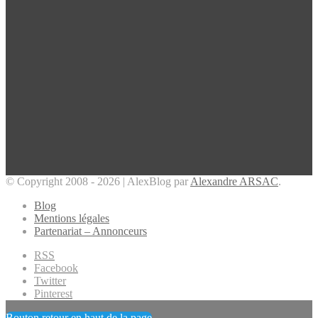
© Copyright 2008 - 2026 | AlexBlog par
Alexandre ARSAC
.
Blog
Mentions légales
Partenariat – Annonceurs
RSS
Facebook
Twitter
Pinterest
Bouton retour en haut de la page