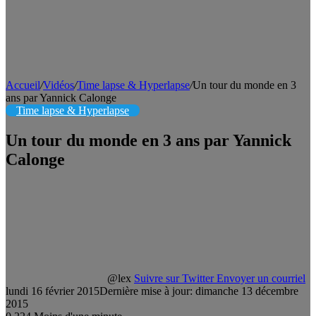
Accueil
/
Vidéos
/
Time lapse & Hyperlapse
/
Un tour du monde en 3
ans par Yannick Calonge
Time lapse & Hyperlapse
Un tour du monde en 3 ans par Yannick
Calonge
@lex
Suivre sur Twitter
Envoyer un courriel
lundi 16 février 2015
Dernière mise à jour: dimanche 13 décembre
2015