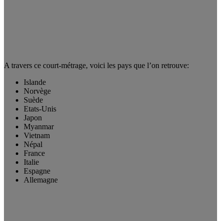
A travers ce court-métrage, voici les pays que l’on retrouve:
Islande
Norvège
Suède
Etats-Unis
Japon
Myanmar
Vietnam
Népal
France
Italie
Espagne
Allemagne