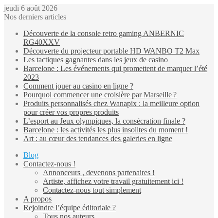
jeudi 6 août 2026
Nos derniers articles
Découverte de la console retro gaming ANBERNIC
RG40XXV
Découverte du projecteur portable HD WANBO T2 Max
Les tactiques gagnantes dans les jeux de casino
Barcelone : Les événements qui promettent de marquer l’été
2023
Comment jouer au casino en ligne ?
Pourquoi commencer une croisière par Marseille ?
Produits personnalisés chez Wanapix : la meilleure option
pour créer vos propres produits
L’esport au Jeux olympiques, la consécration finale ?
Barcelone : les activités les plus insolites du moment !
Art : au cœur des tendances des galeries en ligne
Blog
Contactez-nous !
Annonceurs , devenons partenaires !
Artiste, affichez votre travail gratuitement ici !
Contactez-nous tout simplement
A propos
Rejoindre l’équipe éditoriale ?
Tous nos auteurs