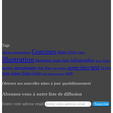
Tags
Concours
Etats-Unis
affiches minimalistes
france
illustration
infographie
illustration super-héro
Jeux-Vidéo
test
super-héro
personnages
motion
Star Wars
Tilt Shift
stop motion
time lapse Etats-Unis
web
time lapse norvege
Obtenez nos nouvelles mises à jour quotidiennement
Abonnez-vous à notre liste de diffusion
Entrez votre adresse email