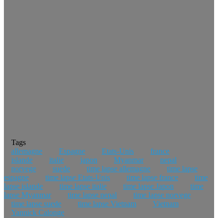
Tags
allemagne
Espagne
Etats-Unis
france
islande
italie
japon
Myanmar
nepal
norvege
suede
time lapse allemagne
time lapse
espagne
time lapse Etats-Unis
time lapse france
time
lapse islande
time lapse italie
time lapse Japon
time
lapse Myanmar
time lapse nepal
time lapse norvege
time lapse suede
time lapse Vietnam
Vietnam
Yannick Calonge