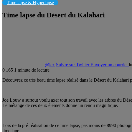
Time lapse & Hyperlapse
Time lapse du Désert du Kalahari
@lex
Suivre sur Twitter
Envoyer un courriel
l
0
165
1 minute de lecture
Découvrez ce très beau time lapse réalisé dans le Désert du Kalahari
Joe Louw a surtout voulu axer tout son travail avec les arbres du Déser
Le mélange de ces deux éléments donne un rendu magnifique.
Lors de la pré-réalisation de ce time lapse, pas moins de 8990 photogra
time lape.