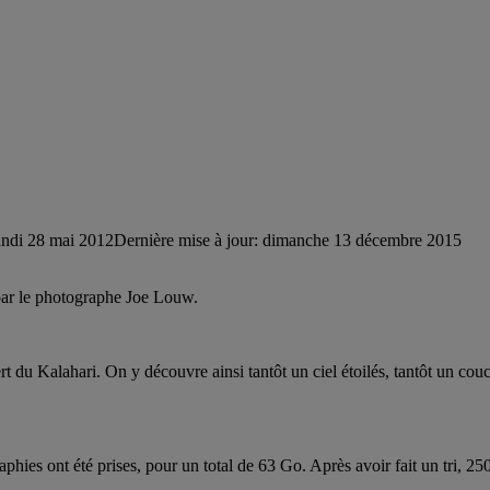
undi 28 mai 2012
Dernière mise à jour: dimanche 13 décembre 2015
 par le photographe Joe Louw.
t du Kalahari. On y découvre ainsi tantôt un ciel étoilés, tantôt un cou
phies ont été prises, pour un total de 63 Go. Après avoir fait un tri, 25