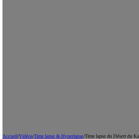
Accueil
/
Vidéos
/
Time lapse & Hyperlapse
/
Time lapse du Désert du Ka