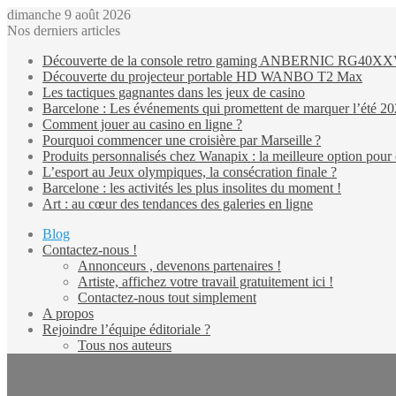
dimanche 9 août 2026
Nos derniers articles
Découverte de la console retro gaming ANBERNIC RG40X
Découverte du projecteur portable HD WANBO T2 Max
Les tactiques gagnantes dans les jeux de casino
Barcelone : Les événements qui promettent de marquer l’été 2
Comment jouer au casino en ligne ?
Pourquoi commencer une croisière par Marseille ?
Produits personnalisés chez Wanapix : la meilleure option pour 
L’esport au Jeux olympiques, la consécration finale ?
Barcelone : les activités les plus insolites du moment !
Art : au cœur des tendances des galeries en ligne
Blog
Contactez-nous !
Annonceurs , devenons partenaires !
Artiste, affichez votre travail gratuitement ici !
Contactez-nous tout simplement
A propos
Rejoindre l’équipe éditoriale ?
Tous nos auteurs