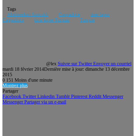
Tags
Abdüsselam Sancaklı
Cappadoce
time lapse
Cappadoce
time lapse Turquie
Turquie
@lex
Suivre sur Twitter
Envoyer un courriel
mardi 18 février 2014
Dernière mise à jour: dimanche 13 décembre
2015
0
151
Moins d'une minute
Montrez plus
Partager
Facebook
Twitter
Linkedin
Tumblr
Pinterest
Reddit
Messenger
Messenger
Partager via un e-mail