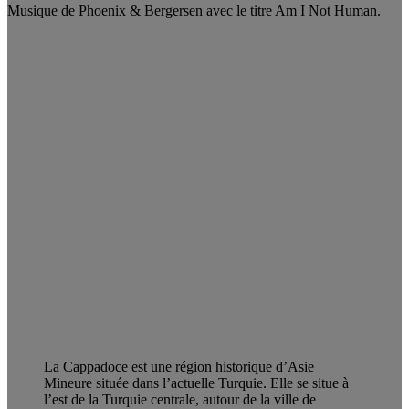
Musique de Phoenix & Bergersen avec le titre Am I Not Human.
La Cappadoce est une région historique d’Asie
Mineure située dans l’actuelle Turquie. Elle se situe à
l’est de la Turquie centrale, autour de la ville de