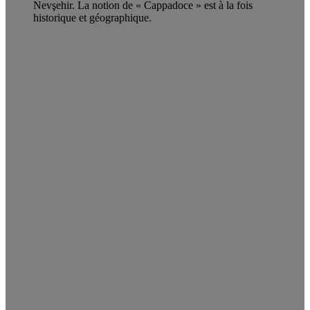
Nevşehir. La notion de « Cappadoce » est à la fois
historique et géographique.