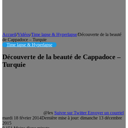
Accueil
/
Vidéos
/
Time lapse & Hyperlapse
/
Découverte de la beauté
de Cappadoce – Turquie
Time lapse & Hyperlapse
Découverte de la beauté de Cappadoce –
Turquie
@lex
Suivre sur Twitter
Envoyer un courriel
mardi 18 février 2014
Dernière mise à jour: dimanche 13 décembre
2015