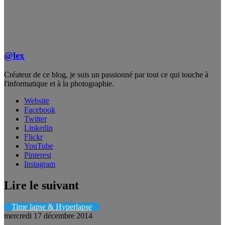
@lex
Créateur de ce blog, je suis un passionné par tout ce qui touche à
l'informatique et à la photographie.
Website
Facebook
Twitter
Linkedin
Flickr
YouTube
Pinterest
Instagram
Lire le suivant
Time lapse & Hyperlapse
mercredi 17 décembre 2014