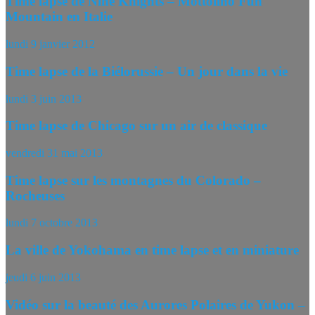
Time lapse de Nine Knights – Mottolino Fun
Mountain en Italie
lundi 9 janvier 2012
Time lapse de la Biélorussie – Un jour dans la vie
lundi 3 juin 2013
Time lapse de Chicago sur un air de classique
vendredi 31 mai 2013
Time lapse sur les montagnes du Colorado –
Rocheuses
lundi 7 octobre 2013
La ville de Yokohama en time lapse et en miniature
jeudi 6 juin 2013
Vidéo sur la beauté des Aurores Polaires de Yukon –