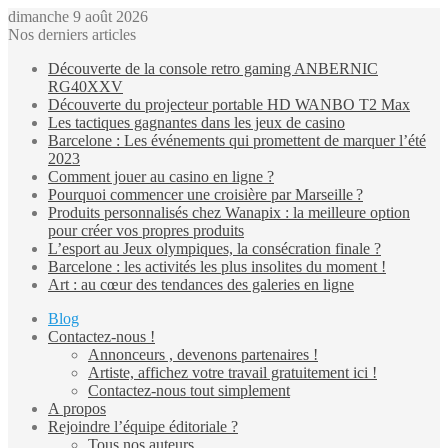
dimanche 9 août 2026
Nos derniers articles
Découverte de la console retro gaming ANBERNIC
RG40XXV
Découverte du projecteur portable HD WANBO T2 Max
Les tactiques gagnantes dans les jeux de casino
Barcelone : Les événements qui promettent de marquer l’été
2023
Comment jouer au casino en ligne ?
Pourquoi commencer une croisière par Marseille ?
Produits personnalisés chez Wanapix : la meilleure option
pour créer vos propres produits
L’esport au Jeux olympiques, la consécration finale ?
Barcelone : les activités les plus insolites du moment !
Art : au cœur des tendances des galeries en ligne
Blog
Contactez-nous !
Annonceurs , devenons partenaires !
Artiste, affichez votre travail gratuitement ici !
Contactez-nous tout simplement
A propos
Rejoindre l’équipe éditoriale ?
Tous nos auteurs