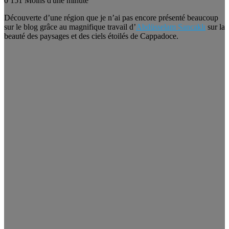
0
151
Moins d'une minute
Découverte d’une région que je n’ai pas encore présenté beaucoup
sur le blog grâce au magnifique travail d’
Abdüsselam Sancaklı
sur la
beauté des paysages et des ciels étoilés de Cappadoce.