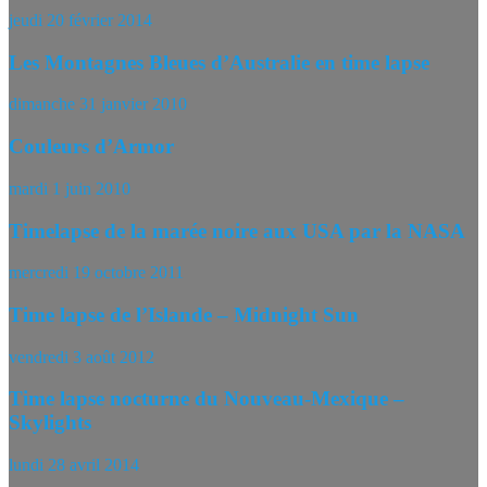
jeudi 20 février 2014
Les Montagnes Bleues d’Australie en time lapse
dimanche 31 janvier 2010
Couleurs d’Armor
mardi 1 juin 2010
Timelapse de la marée noire aux USA par la NASA
mercredi 19 octobre 2011
Time lapse de l’Islande – Midnight Sun
vendredi 3 août 2012
Time lapse nocturne du Nouveau-Mexique –
Skylights
lundi 28 avril 2014