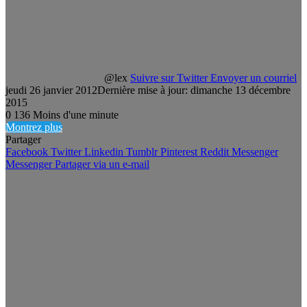
@lex
Suivre sur Twitter
Envoyer un courriel
jeudi 26 janvier 2012
Dernière mise à jour: dimanche 13 décembre
2015
0
136
Moins d'une minute
Montrez plus
Partager
Facebook
Twitter
Linkedin
Tumblr
Pinterest
Reddit
Messenger
Messenger
Partager via un e-mail