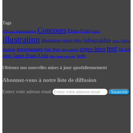
Tags
Concours
Etats-Unis
affiches minimalistes
france
illustration
infographie
illustration super-héro
Jeux-Vidéo
test
super-héro
personnages
motion
Star Wars
Tilt Shift
stop motion
time lapse Etats-Unis
web
time lapse norvege
Obtenez nos nouvelles mises à jour quotidiennement
Abonnez-vous à notre liste de diffusion
Entrez votre adresse email