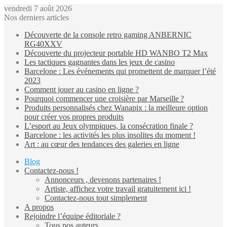
vendredi 7 août 2026
Nos derniers articles
Découverte de la console retro gaming ANBERNIC
RG40XXV
Découverte du projecteur portable HD WANBO T2 Max
Les tactiques gagnantes dans les jeux de casino
Barcelone : Les événements qui promettent de marquer l’été
2023
Comment jouer au casino en ligne ?
Pourquoi commencer une croisière par Marseille ?
Produits personnalisés chez Wanapix : la meilleure option
pour créer vos propres produits
L’esport au Jeux olympiques, la consécration finale ?
Barcelone : les activités les plus insolites du moment !
Art : au cœur des tendances des galeries en ligne
Blog
Contactez-nous !
Annonceurs , devenons partenaires !
Artiste, affichez votre travail gratuitement ici !
Contactez-nous tout simplement
A propos
Rejoindre l’équipe éditoriale ?
Tous nos auteurs