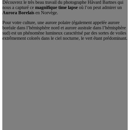
Découvrez le très beau travail du photographe Håvard Bartnes qui
nous a capturé ce
magnifique time lapse
où l’on peut admirer un
Aurora Borelais
en Norvège.
Pour votre culture, une aurore polaire (également appelée aurore
boréale dans l’hémisphère nord et aurore australe dans l’hémisphère
sud) est un phénomène lumineux caractérisé par des sortes de voiles
extrêmement colorés dans le ciel nocturne, le vert étant prédominant.