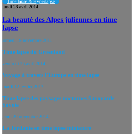
Time lapse & Hyperlapse
lundi 28 avril 2014
La beauté des Alpes juliennes en time
lapse
samedi 19 novembre 2011
Time lapse du Groenland
vendredi 25 avril 2014
Voyage à travers l’Europe en time lapse
mardi 12 février 2013
Time lapse des paysages nocturnes Savoyards –
Savoie
jeudi 20 novembre 2014
La Jordanie en time lapse miniature