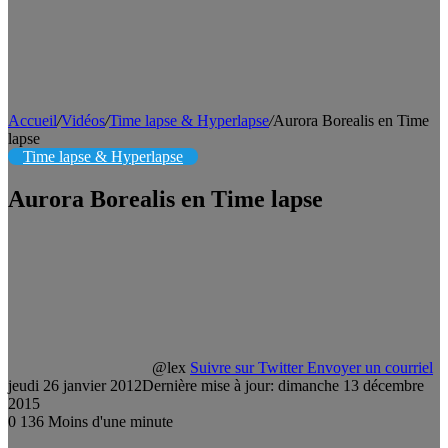
Accueil
/
Vidéos
/
Time lapse & Hyperlapse
/
Aurora Borealis en Time
lapse
Time lapse & Hyperlapse
Aurora Borealis en Time lapse
@lex
Suivre sur Twitter
Envoyer un courriel
jeudi 26 janvier 2012
Dernière mise à jour: dimanche 13 décembre
2015
0
136
Moins d'une minute