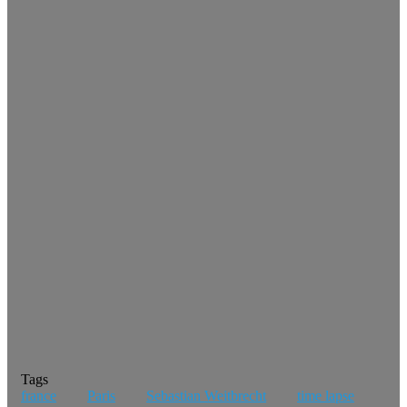
Tags
france
Paris
Sebastian Weitbrecht
time lapse