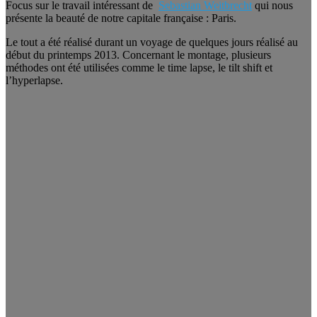
Focus sur le travail intéressant de
Sebastian Weitbrecht
qui nous
présente la beauté de notre capitale française : Paris.
Le tout a été réalisé durant un voyage de quelques jours réalisé au
début du printemps 2013. Concernant le montage, plusieurs
méthodes ont été utilisées comme le time lapse, le tilt shift et
l’hyperlapse.