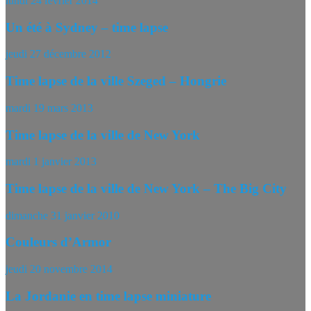
lundi 24 février 2014
Un été à Sydney – time lapse
jeudi 27 décembre 2012
Time lapse de la ville Szeged – Hongrie
mardi 19 mars 2013
Time lapse de la ville de New York
mardi 1 janvier 2013
Time lapse de la ville de New York – The Big City
dimanche 31 janvier 2010
Couleurs d’Armor
jeudi 20 novembre 2014
La Jordanie en time lapse miniature