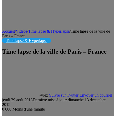
Accueil
/
Vidéos
/
Time lapse & Hyperlapse
/
Time lapse de la ville de
Paris – France
Time lapse & Hyperlapse
Time lapse de la ville de Paris – France
@lex
Suivre sur Twitter
Envoyer un courriel
jeudi 29 août 2013
Dernière mise à jour: dimanche 13 décembre
2015
0
600
Moins d'une minute