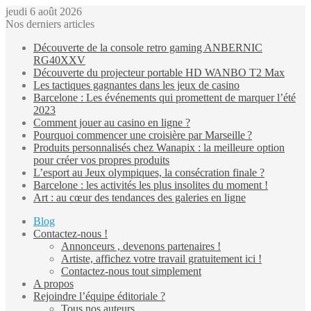
jeudi 6 août 2026
Nos derniers articles
Découverte de la console retro gaming ANBERNIC
RG40XXV
Découverte du projecteur portable HD WANBO T2 Max
Les tactiques gagnantes dans les jeux de casino
Barcelone : Les événements qui promettent de marquer l’été
2023
Comment jouer au casino en ligne ?
Pourquoi commencer une croisière par Marseille ?
Produits personnalisés chez Wanapix : la meilleure option
pour créer vos propres produits
L’esport au Jeux olympiques, la consécration finale ?
Barcelone : les activités les plus insolites du moment !
Art : au cœur des tendances des galeries en ligne
Blog
Contactez-nous !
Annonceurs , devenons partenaires !
Artiste, affichez votre travail gratuitement ici !
Contactez-nous tout simplement
A propos
Rejoindre l’équipe éditoriale ?
Tous nos auteurs