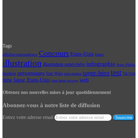
Tags
Concours
Etats-Unis
affiches minimalistes
france
illustration
infographie
illustration super-héro
Jeux-Vidéo
test
super-héro
personnages
motion
Star Wars
Tilt Shift
stop motion
time lapse Etats-Unis
web
time lapse norvege
Obtenez nos nouvelles mises à jour quotidiennement
Abonnez-vous à notre liste de diffusion
Entrez votre adresse email