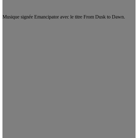
Musique signée Emancipator avec le titre From Dusk to Dawn.