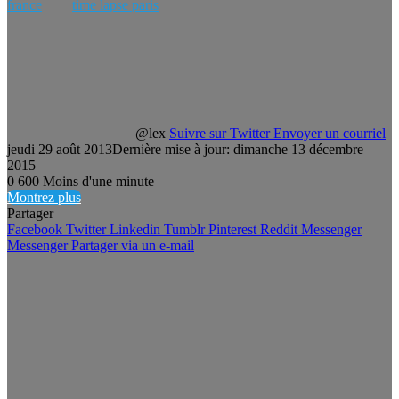
france
time lapse paris
@lex
Suivre sur Twitter
Envoyer un courriel
jeudi 29 août 2013
Dernière mise à jour: dimanche 13 décembre
2015
0
600
Moins d'une minute
Montrez plus
Partager
Facebook
Twitter
Linkedin
Tumblr
Pinterest
Reddit
Messenger
Messenger
Partager via un e-mail