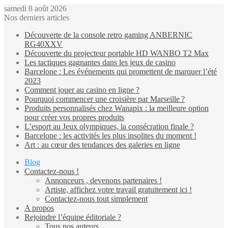
samedi 8 août 2026
Nos derniers articles
Découverte de la console retro gaming ANBERNIC
RG40XXV
Découverte du projecteur portable HD WANBO T2 Max
Les tactiques gagnantes dans les jeux de casino
Barcelone : Les événements qui promettent de marquer l’été
2023
Comment jouer au casino en ligne ?
Pourquoi commencer une croisière par Marseille ?
Produits personnalisés chez Wanapix : la meilleure option
pour créer vos propres produits
L’esport au Jeux olympiques, la consécration finale ?
Barcelone : les activités les plus insolites du moment !
Art : au cœur des tendances des galeries en ligne
Blog
Contactez-nous !
Annonceurs , devenons partenaires !
Artiste, affichez votre travail gratuitement ici !
Contactez-nous tout simplement
A propos
Rejoindre l’équipe éditoriale ?
Tous nos auteurs