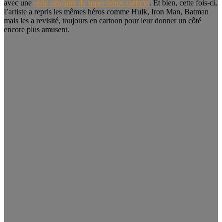
avec une
série similaire de super-héros cartoon
. Et bien, cette fois-ci,
l’artiste a repris les mêmes héros comme Hulk, Iron Man, Batman
mais les a revisité, toujours en cartoon pour leur donner un côté
encore plus amusent.