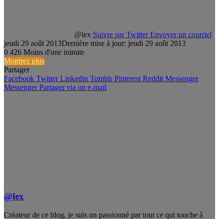
@lex
Suivre sur Twitter
Envoyer un courriel
jeudi 29 août 2013
Dernière mise à jour: jeudi 29 août 2013
0
426
Moins d'une minute
Montrez plus
Partager
Facebook
Twitter
Linkedin
Tumblr
Pinterest
Reddit
Messenger
Messenger
Partager via un e-mail
@lex
Créateur de ce blog, je suis un passionné par tout ce qui touche à