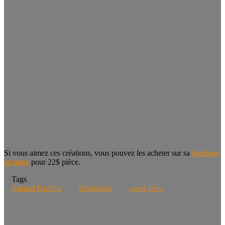
Si vous aimez ces créations, vous pouvez les acheter sur sa
boutique
en ligne
pour 22$ pièce.
Tags
Ahmad Kushha
illustration
super-héro