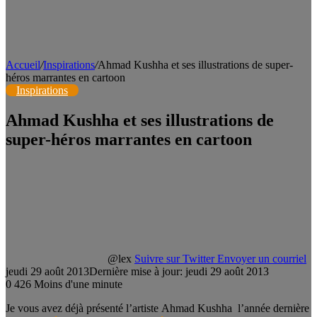
Accueil
/
Inspirations
/
Ahmad Kushha et ses illustrations de super-
héros marrantes en cartoon
Inspirations
Ahmad Kushha et ses illustrations de
super-héros marrantes en cartoon
@lex
Suivre sur Twitter
Envoyer un courriel
jeudi 29 août 2013
Dernière mise à jour: jeudi 29 août 2013
0
426
Moins d'une minute
Je vous avez déjà présenté l’artiste Ahmad Kushha l’année dernière