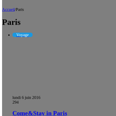
Accueil
/
Paris
Paris
Voyage
lundi 6 juin 2016
294
Come&Stay in Paris