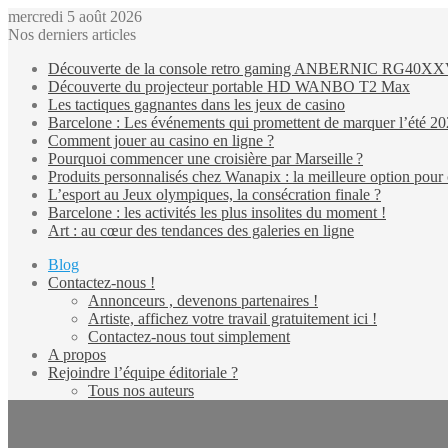
mercredi 5 août 2026
Nos derniers articles
Découverte de la console retro gaming ANBERNIC RG40X
Découverte du projecteur portable HD WANBO T2 Max
Les tactiques gagnantes dans les jeux de casino
Barcelone : Les événements qui promettent de marquer l’été 2
Comment jouer au casino en ligne ?
Pourquoi commencer une croisière par Marseille ?
Produits personnalisés chez Wanapix : la meilleure option pour 
L’esport au Jeux olympiques, la consécration finale ?
Barcelone : les activités les plus insolites du moment !
Art : au cœur des tendances des galeries en ligne
Blog
Contactez-nous !
Annonceurs , devenons partenaires !
Artiste, affichez votre travail gratuitement ici !
Contactez-nous tout simplement
A propos
Rejoindre l’équipe éditoriale ?
Tous nos auteurs