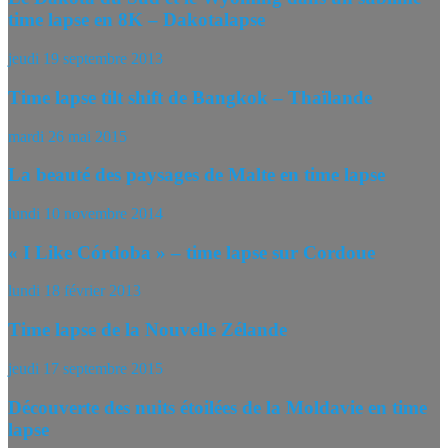
time lapse en 8K – Dakotalapse
jeudi 19 septembre 2013
Time lapse tilt shift de Bangkok – Thaïlande
mardi 26 mai 2015
La beauté des paysages de Malte en time lapse
lundi 10 novembre 2014
« I Like Córdoba » – time lapse sur Cordoue
lundi 18 février 2013
Time lapse de la Nouvelle Zélande
jeudi 17 septembre 2015
Découverte des nuits étoilées de la Moldavie en time
lapse