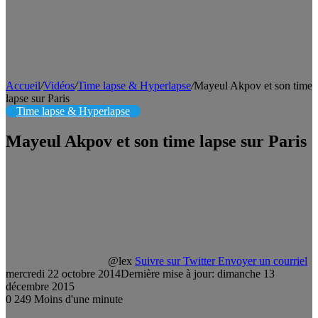
Accueil
/
Vidéos
/
Time lapse & Hyperlapse
/
Mayeul Akpov et son time
lapse sur Paris
Time lapse & Hyperlapse
Mayeul Akpov et son time lapse sur Paris
@lex
Suivre sur Twitter
Envoyer un courriel
mercredi 22 octobre 2014
Dernière mise à jour: dimanche 13
décembre 2015
0
249
Moins d'une minute