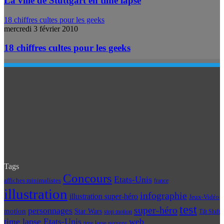
La ville de Stuttgart en time lapse
18 chiffres cultes pour les geeks
mercredi 3 février 2010
18 chiffres cultes pour les geeks
Tags
Concours
Etats-Unis
affiches minimalistes
france
illustration
infographie
illustration super-héro
Jeux-Vidéo
test
super-héro
personnages
motion
Star Wars
Tilt Shift
stop motion
time lapse Etats-Unis
web
time lapse norvege