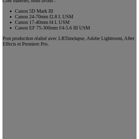
Coté matériel, nous avons :
Canon 5D Mark III
Canon 24-70mm f2.8 L USM
Canon 17-40mm f4 L USM
Canon EF 75-300mm f/4-5.6 III USM
Post production réalisé avec LRTimelapse, Adobe Lightroom, After
Effects et Premiere Pro.