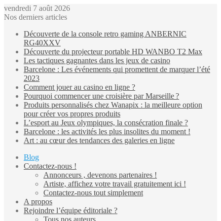
vendredi 7 août 2026
Nos derniers articles
Découverte de la console retro gaming ANBERNIC
RG40XXV
Découverte du projecteur portable HD WANBO T2 Max
Les tactiques gagnantes dans les jeux de casino
Barcelone : Les événements qui promettent de marquer l’été
2023
Comment jouer au casino en ligne ?
Pourquoi commencer une croisière par Marseille ?
Produits personnalisés chez Wanapix : la meilleure option
pour créer vos propres produits
L’esport au Jeux olympiques, la consécration finale ?
Barcelone : les activités les plus insolites du moment !
Art : au cœur des tendances des galeries en ligne
Blog
Contactez-nous !
Annonceurs , devenons partenaires !
Artiste, affichez votre travail gratuitement ici !
Contactez-nous tout simplement
A propos
Rejoindre l’équipe éditoriale ?
Tous nos auteurs