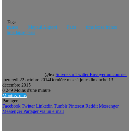
Tags
france
Mayeul Akpovi
Paris
time lapse france
time lapse paris
@lex
Suivre sur Twitter
Envoyer un courriel
mercredi 22 octobre 2014
Dernière mise à jour: dimanche 13
décembre 2015
0
249
Moins d'une minute
Montrez plus
Partager
Facebook
Twitter
Linkedin
Tumblr
Pinterest
Reddit
Messenger
Messenger
Partager via un e-mail