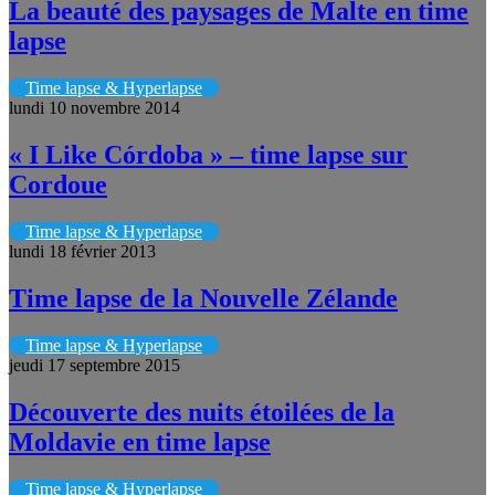
La beauté des paysages de Malte en time
lapse
Time lapse & Hyperlapse
lundi 10 novembre 2014
« I Like Córdoba » – time lapse sur
Cordoue
Time lapse & Hyperlapse
lundi 18 février 2013
Time lapse de la Nouvelle Zélande
Time lapse & Hyperlapse
jeudi 17 septembre 2015
Découverte des nuits étoilées de la
Moldavie en time lapse
Time lapse & Hyperlapse