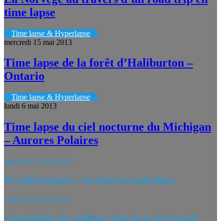
time lapse
Time lapse & Hyperlapse
mercredi 15 mai 2013
Time lapse de la forêt d’Haliburton –
Ontario
Time lapse & Hyperlapse
lundi 6 mai 2013
Time lapse du ciel nocturne du Michigan
– Aurores Polaires
mercredi 12 août 2015
Powerful Iceland – Un time lase mélodieux
samedi 3 janvier 2015
Compilation des meilleurs time lapse de Yannick