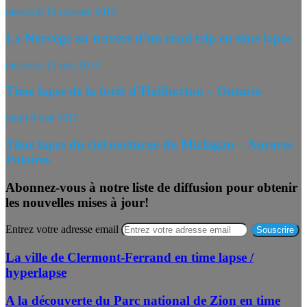
mercredi 15 octobre 2014
La Norvège au travers d’un road trip en time lapse
mercredi 15 mai 2013
Time lapse de la forêt d’Haliburton – Ontario
lundi 6 mai 2013
Time lapse du ciel nocturne du Michigan – Aurores
Polaires
Abonnez-vous à notre liste de diffusion pour obtenir
les nouvelles mises à jour!
Entrez votre adresse email
La ville de Clermont-Ferrand en time lapse /
hyperlapse
A la découverte du Parc national de Zion en time