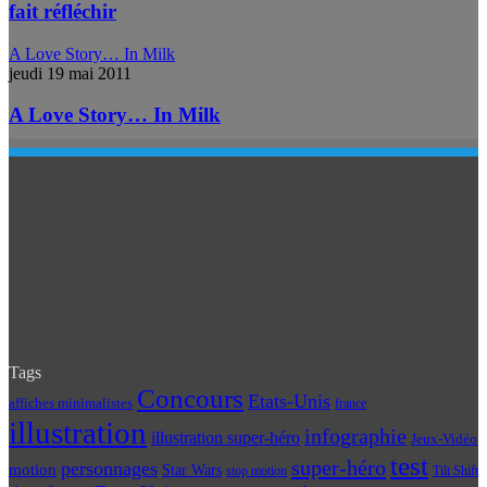
fait réfléchir
A Love Story… In Milk
jeudi 19 mai 2011
A Love Story… In Milk
Tags
Concours
Etats-Unis
affiches minimalistes
france
illustration
infographie
illustration super-héro
Jeux-Vidéo
test
super-héro
personnages
motion
Star Wars
Tilt Shift
stop motion