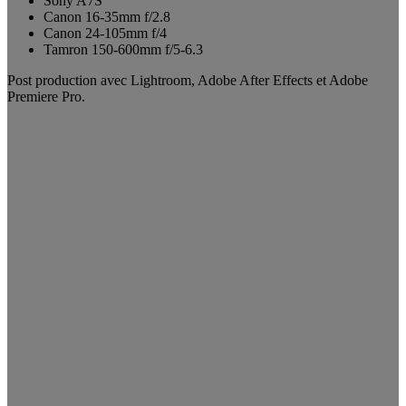
Sony A7S
Canon 16-35mm f/2.8
Canon 24-105mm f/4
Tamron 150-600mm f/5-6.3
Post production avec Lightroom, Adobe After Effects et Adobe
Premiere Pro.