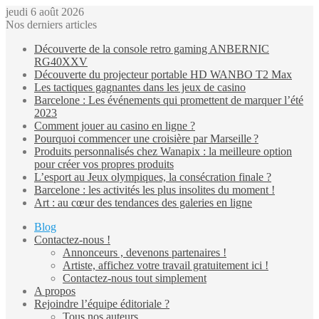
jeudi 6 août 2026
Nos derniers articles
Découverte de la console retro gaming ANBERNIC
RG40XXV
Découverte du projecteur portable HD WANBO T2 Max
Les tactiques gagnantes dans les jeux de casino
Barcelone : Les événements qui promettent de marquer l’été
2023
Comment jouer au casino en ligne ?
Pourquoi commencer une croisière par Marseille ?
Produits personnalisés chez Wanapix : la meilleure option
pour créer vos propres produits
L’esport au Jeux olympiques, la consécration finale ?
Barcelone : les activités les plus insolites du moment !
Art : au cœur des tendances des galeries en ligne
Blog
Contactez-nous !
Annonceurs , devenons partenaires !
Artiste, affichez votre travail gratuitement ici !
Contactez-nous tout simplement
A propos
Rejoindre l’équipe éditoriale ?
Tous nos auteurs