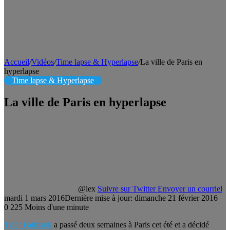
Accueil
/
Vidéos
/
Time lapse & Hyperlapse
/
La ville de Paris en
hyperlapse
Time lapse & Hyperlapse
La ville de Paris en hyperlapse
@lex
Suivre sur Twitter
Envoyer un courriel
mardi 1 mars 2016
Dernière mise à jour: dimanche 21 février 2016
0
225
Moins d'une minute
Tyler Fairbank
a passé deux semaines à Paris cet été et a décidé