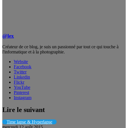
@lex
Créateur de ce blog, je suis un passionné par tout ce qui touche à
l'informatique et à la photographie.
Website
Facebook
Twitter
Linkedin
Flickr
YouTube
Pinterest
Instagram
Lire le suivant
Time lapse & Hyperlapse
mercredi 12 août 2015