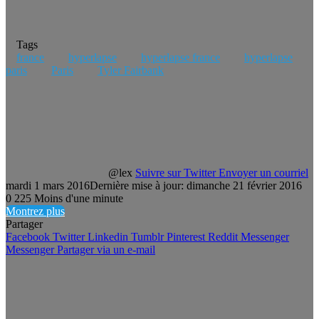
Tags
france
hyperlapse
hyperlapse france
hyperlapse
paris
Paris
Tyler Fairbank
@lex
Suivre sur Twitter
Envoyer un courriel
mardi 1 mars 2016
Dernière mise à jour: dimanche 21 février 2016
0
225
Moins d'une minute
Montrez plus
Partager
Facebook
Twitter
Linkedin
Tumblr
Pinterest
Reddit
Messenger
Messenger
Partager via un e-mail