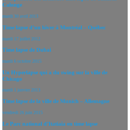
Calonge
mardi 30 avril 2013
Time lapse d’un hiver à Montréal – Québec
mardi 17 juillet 2012
Time lapse de Dubai
mardi 6 octobre 2015
Un Hyperlapse qui a du swing sur la ville de
Chicago
mardi 1 janvier 2013
Time lapse de la ville de Munich – Allemagne
vendredi 26 juin 2015
Le Parc national d’Itatiaia en time lapse