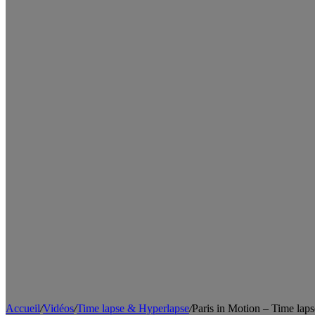
Accueil
/
Vidéos
/
Time lapse & Hyperlapse
/
Paris in Motion – Time laps