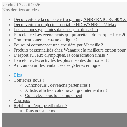
vendredi 7 août 2026
Nos derniers articles
Découverte de la console retro gaming ANBERNIC RG40X
Découverte du projecteur portable HD WANBO T2 Max
Les tactiques gagnantes dans les jeux de casino
Barcelone : Les événements qui promettent de marquer l’été 2
Comment jouer au casino en ligne ?
Pourquoi commencer une croisière par Marseille ?
Produits personnalisés chez Wanapix : la meilleure option pour 
L’esport au Jeux olympiques, la consécration finale ?
Barcelone : les activités les plus insolites du moment !
Art : au cœur des tendances des galeries en ligne
Blog
Contactez-nous !
Annonceurs , devenons partenaires !
Artiste, affichez votre travail gratuitement ici !
Contactez-nous tout simplement
A propos
Rejoindre l’équipe éditoriale ?
Tous nos auteurs