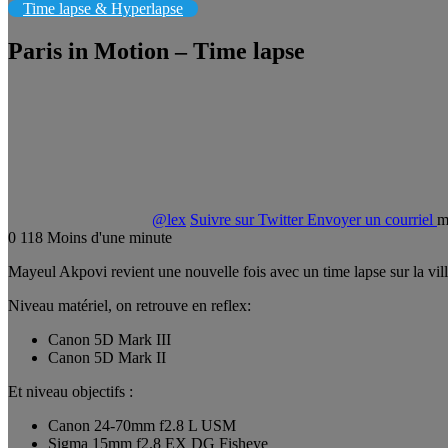
Time lapse & Hyperlapse
Paris in Motion – Time lapse
@lex
Suivre sur Twitter
Envoyer un courriel
m
0
118
Moins d'une minute
Mayeul Akpovi revient une nouvelle fois avec un time lapse sur la vill
Niveau matériel, on retrouve en reflex:
Canon 5D Mark III
Canon 5D Mark II
Et niveau objectifs :
Canon 24-70mm f2.8 L USM
Sigma 15mm f2.8 EX DG Fisheye