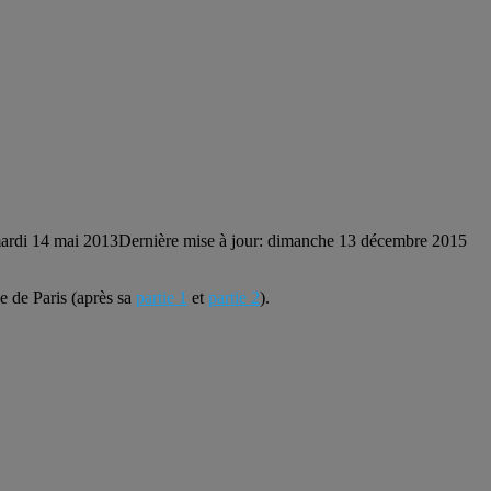
ardi 14 mai 2013
Dernière mise à jour: dimanche 13 décembre 2015
e de Paris (après sa
partie 1
et
partie 2
).