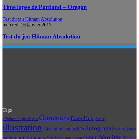
Time lapse de Portland – Oregon
Test du jeu Hitman Absolution
mercredi 16 janvier 2013
Test du jeu Hitman Absolution
Tags
Concours
Etats-Unis
affiches minimalistes
france
illustration
infographie
illustration super-héro
Jeux-Vidéo
test
super-héro
personnages
motion
Star Wars
Tilt Shift
stop motion