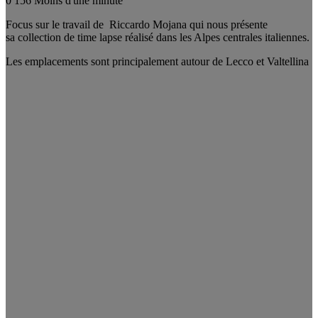
0
156
Moins d'une minute
Focus sur le travail de Riccardo Mojana qui nous présente
sa collection de time lapse réalisé dans les Alpes centrales italiennes.
Les emplacements sont principalement autour de Lecco et Valtellina