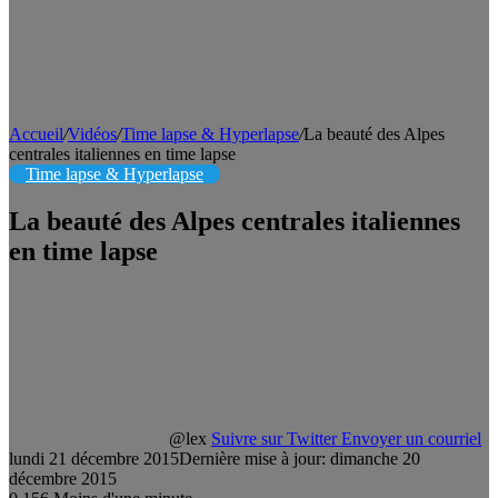
Accueil
/
Vidéos
/
Time lapse & Hyperlapse
/
La beauté des Alpes
centrales italiennes en time lapse
Time lapse & Hyperlapse
La beauté des Alpes centrales italiennes
en time lapse
@lex
Suivre sur Twitter
Envoyer un courriel
lundi 21 décembre 2015
Dernière mise à jour: dimanche 20
décembre 2015