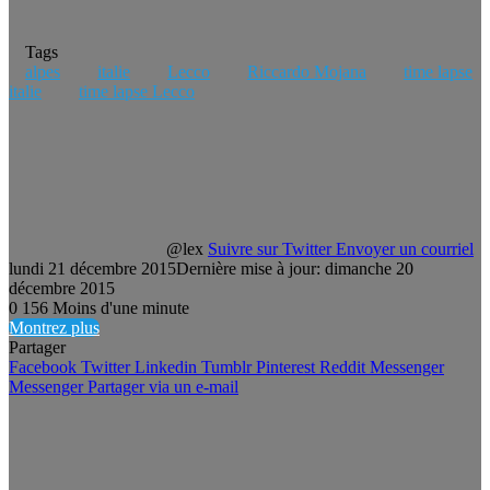
Tags
alpes
italie
Lecco
Riccardo Mojana
time lapse
italie
time lapse Lecco
@lex
Suivre sur Twitter
Envoyer un courriel
lundi 21 décembre 2015
Dernière mise à jour: dimanche 20
décembre 2015
0
156
Moins d'une minute
Montrez plus
Partager
Facebook
Twitter
Linkedin
Tumblr
Pinterest
Reddit
Messenger
Messenger
Partager via un e-mail