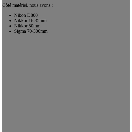
Côté matériel, nous avons :
Nikon D800
Nikkor 16-35mm
Nikkor 50mm
Sigma 70-300mm