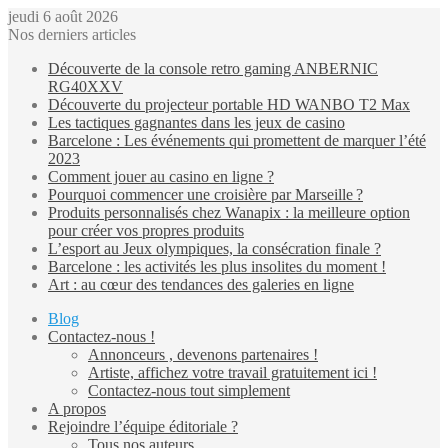
jeudi 6 août 2026
Nos derniers articles
Découverte de la console retro gaming ANBERNIC
RG40XXV
Découverte du projecteur portable HD WANBO T2 Max
Les tactiques gagnantes dans les jeux de casino
Barcelone : Les événements qui promettent de marquer l’été
2023
Comment jouer au casino en ligne ?
Pourquoi commencer une croisière par Marseille ?
Produits personnalisés chez Wanapix : la meilleure option
pour créer vos propres produits
L’esport au Jeux olympiques, la consécration finale ?
Barcelone : les activités les plus insolites du moment !
Art : au cœur des tendances des galeries en ligne
Blog
Contactez-nous !
Annonceurs , devenons partenaires !
Artiste, affichez votre travail gratuitement ici !
Contactez-nous tout simplement
A propos
Rejoindre l’équipe éditoriale ?
Tous nos auteurs