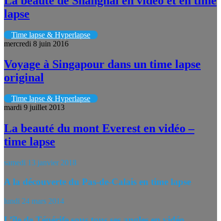
La beauté de Shanghai en vidéo et en time
lapse
Time lapse & Hyperlapse
mercredi 8 juin 2016
Voyage à Singapour dans un time lapse
original
Time lapse & Hyperlapse
mardi 9 juillet 2013
La beauté du mont Everest en vidéo –
time lapse
samedi 13 janvier 2018
A la découverte du Pas-de-Calais en time lapse
lundi 24 mars 2014
L’île de Ténérife sous tous ses angles en vidéo