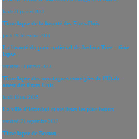
lundi 21 janvier 2013
Time lapse de la beauté des Etats-Unis
jeudi 19 décembre 2013
La beauté du parc national de Joshua Tree – time
lapse
vendredi 11 janvier 2013
Time lapse des montagnes enneigées de l’Utah –
ouest des États-Unis
lundi 18 mai 2015
La ville d’Istanbul et ses lieux les plus beaux
vendredi 21 septembre 2012
Time lapse de Boston