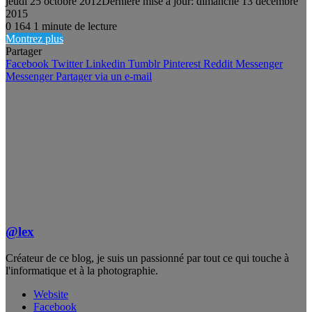
jeudi 25 octobre 2012
Dernière mise à jour: dimanche 13 décembre
2015
0
164
1 minute de lecture
Montrez plus
Partager
Facebook
Twitter
Linkedin
Tumblr
Pinterest
Reddit
Messenger
Messenger
Partager via un e-mail
@lex
Créateur de ce blog, je suis un passionné par tout ce qui touche à
l'informatique et à la photographie.
Website
Facebook