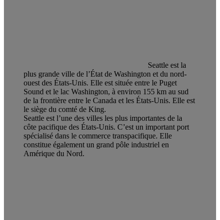
Seattle est la
plus grande ville de l’État de Washington et du nord-
ouest des États-Unis. Elle est située entre le Puget
Sound et le lac Washington, à environ 155 km au sud
de la frontière entre le Canada et les États-Unis. Elle est
le siège du comté de King.
Seattle est l’une des villes les plus importantes de la
côte pacifique des États-Unis. C’est un important port
spécialisé dans le commerce transpacifique. Elle
constitue également un grand pôle industriel en
Amérique du Nord.