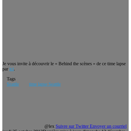
Je vous invite à découvrir le « Behind the scènes » de ce time lapse
par
ici
.
Tags
Seattle
time lapse Seattle
@lex
Suivre sur Twitter
Envoyer un courriel