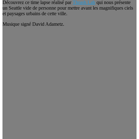
Découvrez ce time lapse réalisé par
Thrash Lab
qui nous présente
un Seattle vide de personne pour mettre avant les magnifiques ciels
et paysages urbains de cette ville.
Musique signé David Adametz.