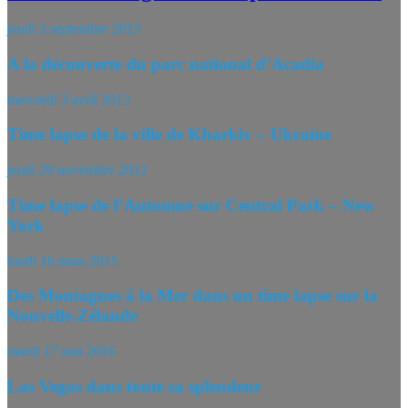
jeudi 3 septembre 2015
A la découverte du parc national d’Acadia
mercredi 3 avril 2013
Time lapse de la ville de Kharkiv – Ukraine
jeudi 29 novembre 2012
Time lapse de l’Automne sur Central Park – New
York
lundi 16 mars 2015
Des Montagnes à la Mer dans un time lapse sur la
Nouvelle-Zélande
mardi 17 mai 2016
Las Vegas dans toute sa splendeur