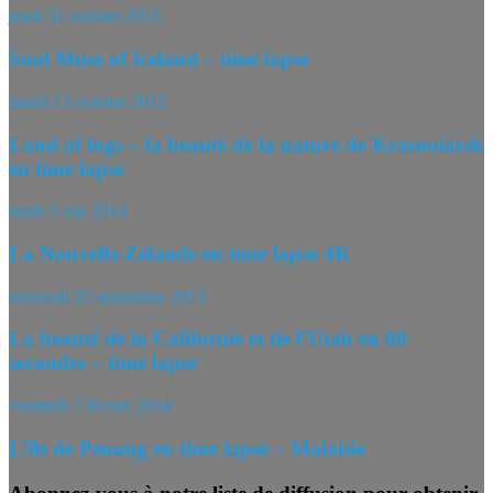
jeudi 31 octobre 2013
Soul Muse of Iceland – time lapse
mardi 13 octobre 2015
Land of fogs – la beauté de la nature de Krasnoïarsk
en time lapse
lundi 5 mai 2014
La Nouvelle-Zélande en time lapse 4K
mercredi 25 septembre 2013
La beauté de la Californie et de l’Utah en 80
secondes – time lapse
vendredi 7 février 2014
L’île de Penang en time lapse – Malaisie