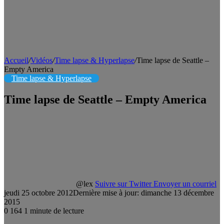
Accueil
/
Vidéos
/
Time lapse & Hyperlapse
/
Time lapse de Seattle –
Empty America
Time lapse & Hyperlapse
Time lapse de Seattle – Empty America
@lex
Suivre sur Twitter
Envoyer un courriel
jeudi 25 octobre 2012
Dernière mise à jour: dimanche 13 décembre
2015
0
164
1 minute de lecture