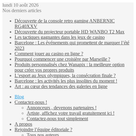
lundi 10 août 2026
Nos derniers articles
Découverte de la console retro gaming ANBERNIC
RG40XXV
Découverte du projecteur portable HD WANBO T2 Max
Les tactiques gagnantes dans les jeux de casino
Barcelone : Les événements qui promettent de marquer l’été
2023
Comment jouer au casino en ligne ?
Pourquoi commencer une croisière par Marseille ?
Produits personnalisés chez Wanapix : la meilleure option
pour créer vos propres produits
L’esport au Jeux olympiques, la consécration finale ?
Barcelone : les activités les plus insolites du moment !
Art : au cœur des tendances des galeries en ligne
Blog
Contactez-nous !
Annonceurs , devenons partenaires !
Artiste, affichez votre travail gratuitement ici !
Contactez-nous tout simplement
A propos
Rejoindre l’équipe éditoriale ?
Tous nos auteurs