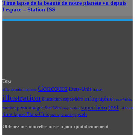
Time lapse de la beauté de notre planète vu depuis
l’espace – Station ISS
Tags
Concours
Etats-Unis
affiches minimalistes
france
illustration
infographie
illustration super-héro
Jeux-Vidéo
test
super-héro
personnages
motion
Star Wars
Tilt Shift
stop motion
time lapse Etats-Unis
web
time lapse norvege
Obtenez nos nouvelles mises à jour quotidiennement