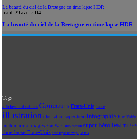
La beauté du ciel de la Bretagne en time lapse HDR
mardi 29 avril 2014
La beauté du ciel de la Bretagne en time lapse HDR
Tags
Concours
Etats-Unis
affiches minimalistes
france
illustration
infographie
illustration super-héro
Jeux-Vidéo
test
super-héro
personnages
motion
Star Wars
Tilt Shift
stop motion
time lapse Etats-Unis
web
time lapse norvege