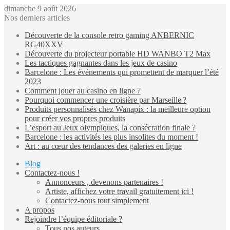
dimanche 9 août 2026
Nos derniers articles
Découverte de la console retro gaming ANBERNIC
RG40XXV
Découverte du projecteur portable HD WANBO T2 Max
Les tactiques gagnantes dans les jeux de casino
Barcelone : Les événements qui promettent de marquer l’été
2023
Comment jouer au casino en ligne ?
Pourquoi commencer une croisière par Marseille ?
Produits personnalisés chez Wanapix : la meilleure option
pour créer vos propres produits
L’esport au Jeux olympiques, la consécration finale ?
Barcelone : les activités les plus insolites du moment !
Art : au cœur des tendances des galeries en ligne
Blog
Contactez-nous !
Annonceurs , devenons partenaires !
Artiste, affichez votre travail gratuitement ici !
Contactez-nous tout simplement
A propos
Rejoindre l’équipe éditoriale ?
Tous nos auteurs