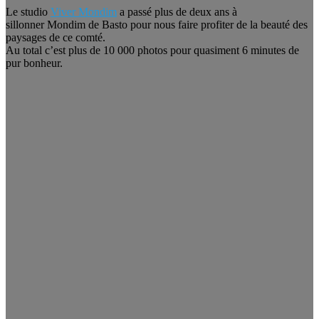
Le studio
Viver Mondim
a passé plus de deux ans à
sillonner Mondim de Basto pour nous faire profiter de la beauté des
paysages de ce comté.
Au total c’est plus de 10 000 photos pour quasiment 6 minutes de
pur bonheur.