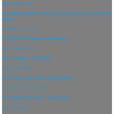
lundi 9 février 2015
Les Alpes comme vous ne les avez jamais vue en time
lapse
vendredi 9 mai 2014
La ville de Prague en miniature
jeudi 13 janvier 2011
Sky Garden – Tilt Shift
mardi 17 mai 2016
Las Vegas dans toute sa splendeur
mercredi 27 novembre 2013
Les nuages d’Écosse – time lapse
lundi 2 juin 2014