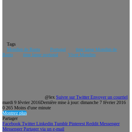
Tags
Mondim de Basto
Portugal
time lapse Mondim de
Basto
time lapse portugal
Viver Mondim
@lex
Suivre sur Twitter
Envoyer un courriel
mardi 9 février 2016
Dernière mise à jour: dimanche 7 février 2016
0
265
Moins d'une minute
Montrez plus
Partager
Facebook
Twitter
Linkedin
Tumblr
Pinterest
Reddit
Messenger
Messenger
Partager via un e-mail