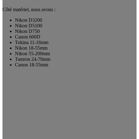
Côté matériel, nous avons :
Nikon D3200
Nikon D5100
Nikon D750
Canon 600D
Tokina 11-16mm
Nikon 18-55mm
Nikon 55-200mm
Tamron 24-70mm
Canon 18-55mm