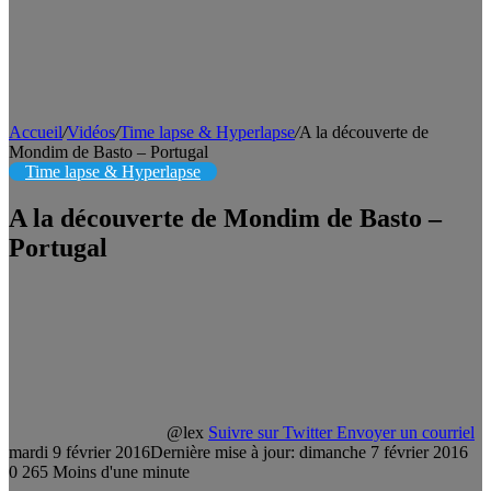
Accueil
/
Vidéos
/
Time lapse & Hyperlapse
/
A la découverte de
Mondim de Basto – Portugal
Time lapse & Hyperlapse
A la découverte de Mondim de Basto –
Portugal
@lex
Suivre sur Twitter
Envoyer un courriel
mardi 9 février 2016
Dernière mise à jour: dimanche 7 février 2016
0
265
Moins d'une minute