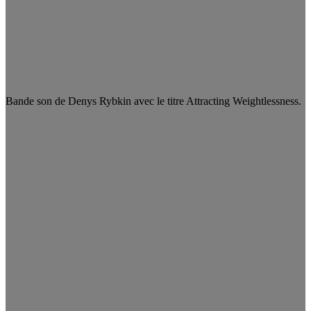
Bande son de Denys Rybkin avec le titre Attracting Weightlessness.