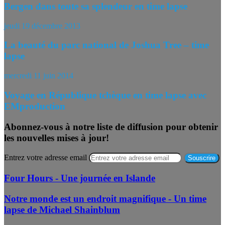
Bergen dans toute sa splendeur en time lapse
jeudi 19 décembre 2013
La beauté du parc national de Joshua Tree – time
lapse
mercredi 11 juin 2014
Voyage en République tchèque en time lapse avec
EMproduction
Abonnez-vous à notre liste de diffusion pour obtenir
les nouvelles mises à jour!
Entrez votre adresse email
Four Hours - Une journée en Islande
Notre monde est un endroit magnifique - Un time
lapse de Michael Shainblum