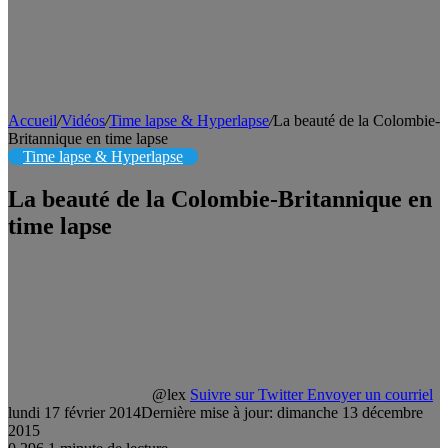
Accueil
/
Vidéos
/
Time lapse & Hyperlapse
/
La beauté de la Colombie-
Britannique en time lapse
Time lapse & Hyperlapse
La beauté de la Colombie-Britannique en
time lapse
@lex
Suivre sur Twitter
Envoyer un courriel
lundi 17 février 2014
Dernière mise à jour: dimanche 13 décembre
2015