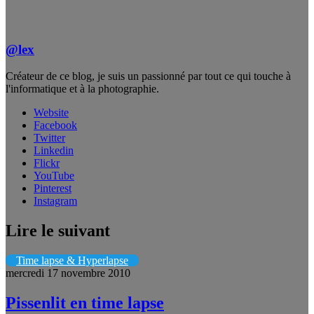
@lex
Créateur de ce blog, je suis un passionné par tout ce qui touche à
l'informatique et à la photographie.
Website
Facebook
Twitter
Linkedin
Flickr
YouTube
Pinterest
Instagram
Lire le suivant
Time lapse & Hyperlapse
mercredi 17 novembre 2010
Pissenlit en time lapse