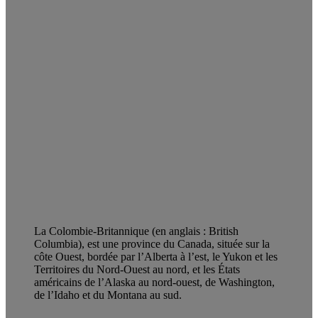
La Colombie-Britannique (en anglais : British
Columbia), est une province du Canada, située sur la
côte Ouest, bordée par l’Alberta à l’est, le Yukon et les
Territoires du Nord-Ouest au nord, et les États
américains de l’Alaska au nord-ouest, de Washington,
de l’Idaho et du Montana au sud.