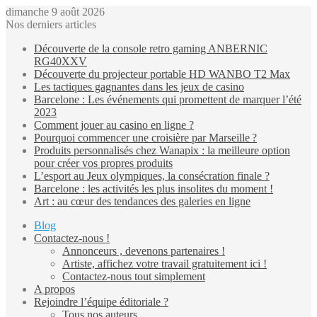
dimanche 9 août 2026
Nos derniers articles
Découverte de la console retro gaming ANBERNIC
RG40XXV
Découverte du projecteur portable HD WANBO T2 Max
Les tactiques gagnantes dans les jeux de casino
Barcelone : Les événements qui promettent de marquer l’été
2023
Comment jouer au casino en ligne ?
Pourquoi commencer une croisière par Marseille ?
Produits personnalisés chez Wanapix : la meilleure option
pour créer vos propres produits
L’esport au Jeux olympiques, la consécration finale ?
Barcelone : les activités les plus insolites du moment !
Art : au cœur des tendances des galeries en ligne
Blog
Contactez-nous !
Annonceurs , devenons partenaires !
Artiste, affichez votre travail gratuitement ici !
Contactez-nous tout simplement
A propos
Rejoindre l’équipe éditoriale ?
Tous nos auteurs