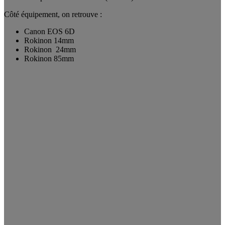
Côté équipement, on retrouve :
Canon EOS 6D
Rokinon 14mm
Rokinon 24mm
Rokinon 85mm