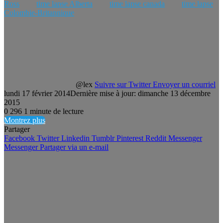
Ross
time lapse Alberta
time lapse canada
time lapse
Colombie-Britannique
@lex
Suivre sur Twitter
Envoyer un courriel
lundi 17 février 2014
Dernière mise à jour: dimanche 13 décembre
2015
0
296
1 minute de lecture
Montrez plus
Partager
Facebook
Twitter
Linkedin
Tumblr
Pinterest
Reddit
Messenger
Messenger
Partager via un e-mail