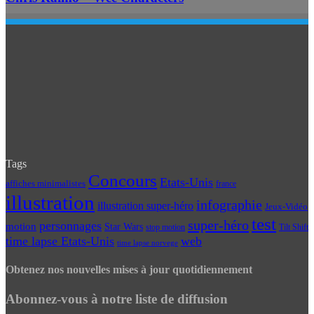
Tags
Concours
Etats-Unis
affiches minimalistes
france
illustration
infographie
illustration super-héro
Jeux-Vidéo
test
super-héro
personnages
motion
Star Wars
Tilt Shift
stop motion
time lapse Etats-Unis
web
time lapse norvege
Obtenez nos nouvelles mises à jour quotidiennement
Abonnez-vous à notre liste de diffusion