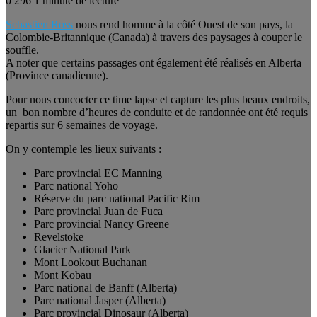
0
296
1 minute de lecture
Sebastien Ross
nous rend homme à la côté Ouest de son pays, la
Colombie-Britannique (Canada) à travers des paysages à couper le
souffle.
A noter que certains passages ont également été réalisés en Alberta
(Province canadienne).
Pour nous concocter ce time lapse et capture les plus beaux endroits,
un bon nombre d’heures de conduite et de randonnée ont été requis
repartis sur 6 semaines de voyage.
On y contemple les lieux suivants :
Parc provincial EC Manning
Parc national Yoho
Réserve du parc national Pacific Rim
Parc provincial Juan de Fuca
Parc provincial Nancy Greene
Revelstoke
Glacier National Park
Mont Lookout Buchanan
Mont Kobau
Parc national de Banff (Alberta)
Parc national Jasper (Alberta)
Parc provincial Dinosaur (Alberta)