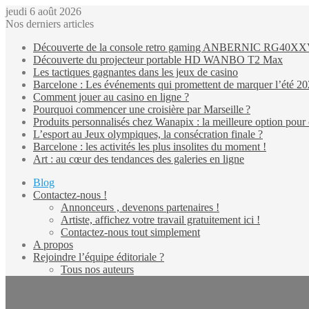
jeudi 6 août 2026
Nos derniers articles
Découverte de la console retro gaming ANBERNIC RG40X
Découverte du projecteur portable HD WANBO T2 Max
Les tactiques gagnantes dans les jeux de casino
Barcelone : Les événements qui promettent de marquer l’été 2
Comment jouer au casino en ligne ?
Pourquoi commencer une croisière par Marseille ?
Produits personnalisés chez Wanapix : la meilleure option pour 
L’esport au Jeux olympiques, la consécration finale ?
Barcelone : les activités les plus insolites du moment !
Art : au cœur des tendances des galeries en ligne
Blog
Contactez-nous !
Annonceurs , devenons partenaires !
Artiste, affichez votre travail gratuitement ici !
Contactez-nous tout simplement
A propos
Rejoindre l’équipe éditoriale ?
Tous nos auteurs