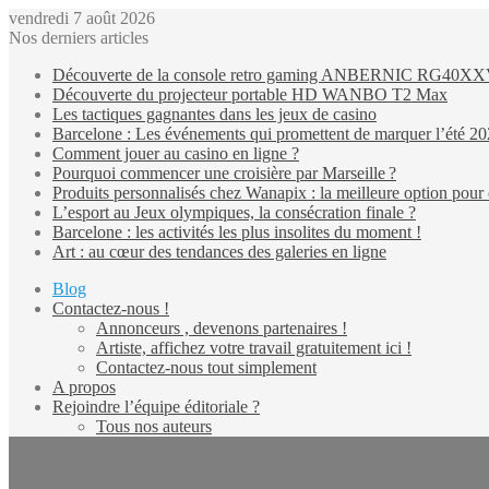
vendredi 7 août 2026
Nos derniers articles
Découverte de la console retro gaming ANBERNIC RG40X
Découverte du projecteur portable HD WANBO T2 Max
Les tactiques gagnantes dans les jeux de casino
Barcelone : Les événements qui promettent de marquer l’été 2
Comment jouer au casino en ligne ?
Pourquoi commencer une croisière par Marseille ?
Produits personnalisés chez Wanapix : la meilleure option pour 
L’esport au Jeux olympiques, la consécration finale ?
Barcelone : les activités les plus insolites du moment !
Art : au cœur des tendances des galeries en ligne
Blog
Contactez-nous !
Annonceurs , devenons partenaires !
Artiste, affichez votre travail gratuitement ici !
Contactez-nous tout simplement
A propos
Rejoindre l’équipe éditoriale ?
Tous nos auteurs