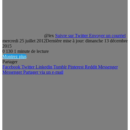
@lex
Suivre sur Twitter
Envoyer un courriel
mercredi 25 juillet 2012
Dernière mise à jour: dimanche 13 décembre
2015
0
130
1 minute de lecture
Montrez plus
Partager
Facebook
Twitter
Linkedin
Tumblr
Pinterest
Reddit
Messenger
Messenger
Partager via un e-mail