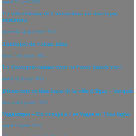
mardi 19 avril 2016
La ville chinoise de Canton dans un time lapse
miniature
mercredi 24 novembre 2010
Timelapse du volcan Etna
lundi 7 décembre 2015
La Slovaquie comme vous ne l’avez jamais vue !
mardi 10 février 2015
Découverte en time lapse de la ville d’Ilgaz – Turquie
mercredi 6 janvier 2016
Vegascapes – Un voyage à Las Vegas en Time lapse
mardi 5 février 2013