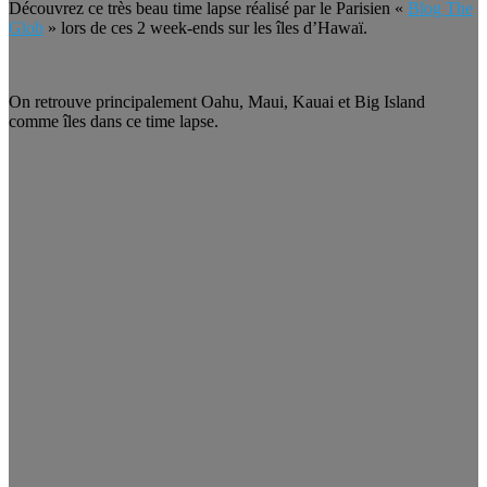
Découvrez ce très beau time lapse réalisé par le Parisien «
Blog The
Glob
» lors de ces 2 week-ends sur les îles d’Hawaï.
On retrouve principalement Oahu, Maui, Kauai et Big Island
comme îles dans ce time lapse.