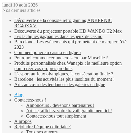
lundi 10 août 2026
Nos derniers articles
Découverte de la console retro gaming ANBERNIC
RG40XXV
Découverte du projecteur portable HD WANBO T2 Max
Les tactiques gagnantes dans les jeux de casino
Barcelone : Les événements qui promettent de marquer l’été
2023
Comment jouer au casino en ligne ?
Pourquoi commencer une croisière par Marseille ?
Produits personnalisés chez Wanapix : la meilleure option
pour créer vos propres produits
L’esport au Jeux olympiques, la consécration finale ?
Barcelone : les activités les plus insolites du moment !
Art : au cœur des tendances des galeries en ligne
Blog
Contactez-nous !
Annonceurs , devenons partenaires !
Artiste, affichez votre travail gratuitement ici !
Contactez-nous tout simplement
A propos
Rejoindre l’équipe éditoriale ?
Tous nos auteurs