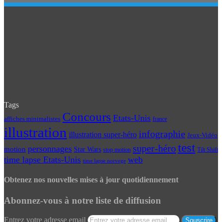
Tags
Concours
Etats-Unis
affiches minimalistes
france
illustration
infographie
illustration super-héro
Jeux-Vidéo
test
super-héro
personnages
motion
Star Wars
Tilt Shift
stop motion
time lapse Etats-Unis
web
time lapse norvege
Obtenez nos nouvelles mises à jour quotidiennement
Abonnez-vous à notre liste de diffusion
Entrez votre adresse email