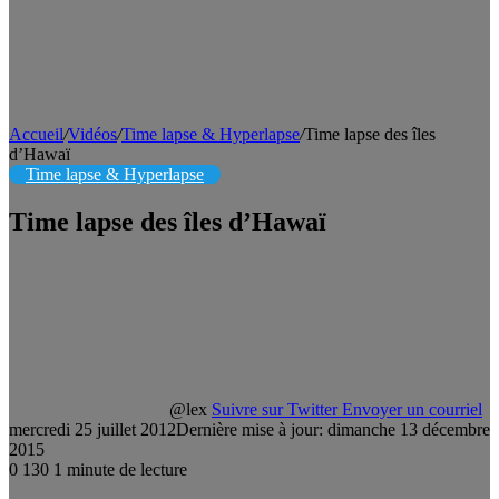
Accueil
/
Vidéos
/
Time lapse & Hyperlapse
/
Time lapse des îles
d’Hawaï
Time lapse & Hyperlapse
Time lapse des îles d’Hawaï
@lex
Suivre sur Twitter
Envoyer un courriel
mercredi 25 juillet 2012
Dernière mise à jour: dimanche 13 décembre
2015
0
130
1 minute de lecture