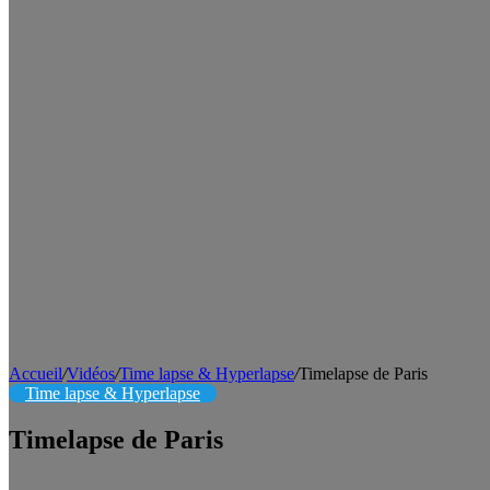
Accueil
/
Vidéos
/
Time lapse & Hyperlapse
/
Timelapse de Paris
Time lapse & Hyperlapse
Timelapse de Paris