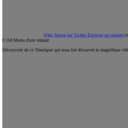
@lex
Suivre sur Twitter
Envoyer un courriel
m
0
118
Moins d'une minute
Découverte de ce Timelapse qui nous fait découvrir la magnifique vil