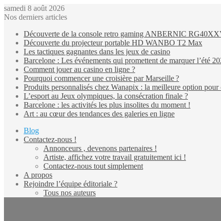
samedi 8 août 2026
Nos derniers articles
Découverte de la console retro gaming ANBERNIC RG40X
Découverte du projecteur portable HD WANBO T2 Max
Les tactiques gagnantes dans les jeux de casino
Barcelone : Les événements qui promettent de marquer l’été 2
Comment jouer au casino en ligne ?
Pourquoi commencer une croisière par Marseille ?
Produits personnalisés chez Wanapix : la meilleure option pour 
L’esport au Jeux olympiques, la consécration finale ?
Barcelone : les activités les plus insolites du moment !
Art : au cœur des tendances des galeries en ligne
Blog
Contactez-nous !
Annonceurs , devenons partenaires !
Artiste, affichez votre travail gratuitement ici !
Contactez-nous tout simplement
A propos
Rejoindre l’équipe éditoriale ?
Tous nos auteurs