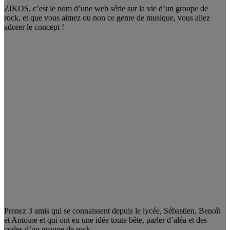
ZIKOS, c’est le nom d’une web série sur la vie d’un groupe de
rock, et que vous aimez ou non ce genre de musique, vous allez
adorer le concept !
Prenez 3 amis qui se connaissent depuis le lycée, Sébastien, Benoît
et Antoine et qui ont eu une idée toute bête, parler d’aléa et des
codes d’un groupe de rock.