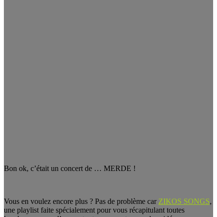
Bon ok, c’était un concert de … MERDE !
Vous en voulez encore plus ? Pas de problème car
ZIKOS SONGS
,
une playlist faite spécialement pour vous récapitulant toutes