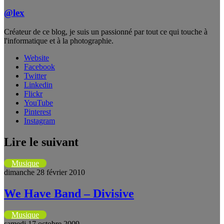
@lex
Créateur de ce blog, je suis un passionné par tout ce qui touche à
l'informatique et à la photographie.
Website
Facebook
Twitter
Linkedin
Flickr
YouTube
Pinterest
Instagram
Lire le suivant
Musique
dimanche 28 février 2010
We Have Band – Divisive
Musique
samedi 17 octobre 2009