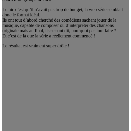
Le hic c’est qu’il n’avait pas trop de budget, la web série semblait
donc le format idéal.
Ils ont tout d’abord cherché des comédiens sachant jouer de la
musique, capable de composer ou d’interpréter des chansons
originale mais au final, ils se sont dit, pourquoi pas tout faire ?
Et c’est de là que la série a réellement commencé !
Le résultat est vraiment super drôle !