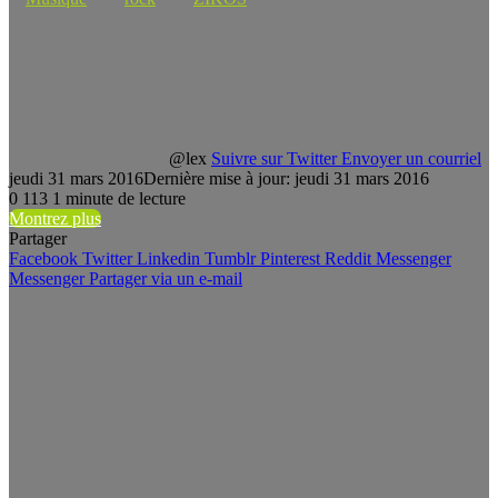
@lex
Suivre sur Twitter
Envoyer un courriel
jeudi 31 mars 2016
Dernière mise à jour: jeudi 31 mars 2016
0
113
1 minute de lecture
Montrez plus
Partager
Facebook
Twitter
Linkedin
Tumblr
Pinterest
Reddit
Messenger
Messenger
Partager via un e-mail