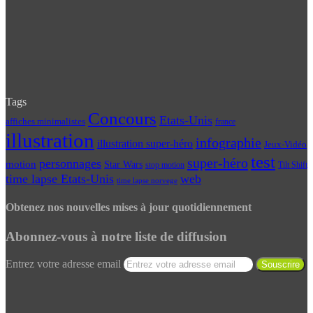
Tags
Concours
Etats-Unis
affiches minimalistes
france
illustration
infographie
illustration super-héro
Jeux-Vidéo
test
super-héro
personnages
motion
Star Wars
Tilt Shift
stop motion
time lapse Etats-Unis
web
time lapse norvege
Obtenez nos nouvelles mises à jour quotidiennement
Abonnez-vous à notre liste de diffusion
Entrez votre adresse email