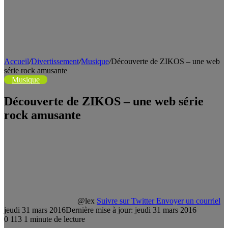
Accueil
/
Divertissement
/
Musique
/
Découverte de ZIKOS – une web
série rock amusante
Musique
Découverte de ZIKOS – une web série
rock amusante
@lex
Suivre sur Twitter
Envoyer un courriel
jeudi 31 mars 2016
Dernière mise à jour: jeudi 31 mars 2016
0
113
1 minute de lecture