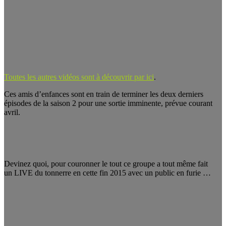
Toutes les autres vidéos sont à découvrir par ici
.
Ces amis d’enfances sont en train de terminer les deux derniers
épisodes de la saison 2 pour une sortie imminente, prévue courant
avril.
Devinez quoi, pour couronner le tout ce groupe a tout même fait
un LIVE du tonnerre en cette fin 2015 avec un public en furie …