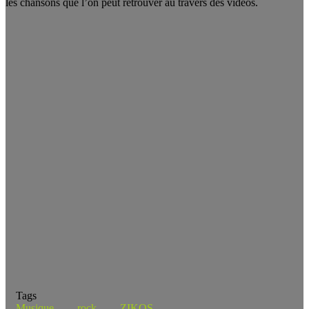
les chansons que l’on peut retrouver au travers des vidéos.
Tags
Musique
rock
ZIKOS