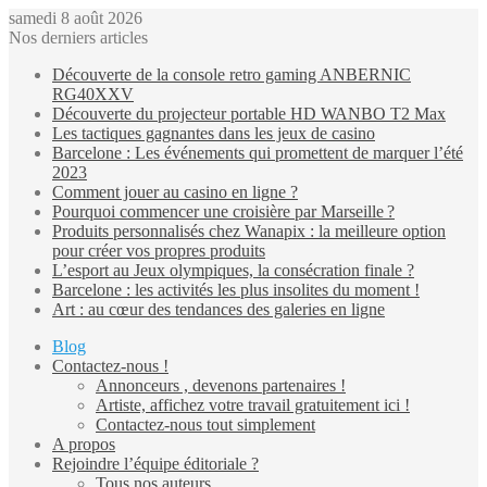
samedi 8 août 2026
Nos derniers articles
Découverte de la console retro gaming ANBERNIC
RG40XXV
Découverte du projecteur portable HD WANBO T2 Max
Les tactiques gagnantes dans les jeux de casino
Barcelone : Les événements qui promettent de marquer l’été
2023
Comment jouer au casino en ligne ?
Pourquoi commencer une croisière par Marseille ?
Produits personnalisés chez Wanapix : la meilleure option
pour créer vos propres produits
L’esport au Jeux olympiques, la consécration finale ?
Barcelone : les activités les plus insolites du moment !
Art : au cœur des tendances des galeries en ligne
Blog
Contactez-nous !
Annonceurs , devenons partenaires !
Artiste, affichez votre travail gratuitement ici !
Contactez-nous tout simplement
A propos
Rejoindre l’équipe éditoriale ?
Tous nos auteurs