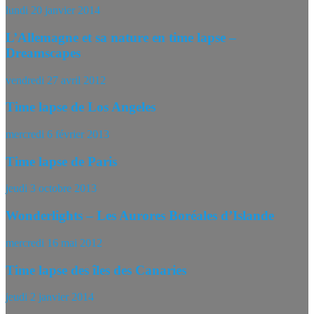
lundi 20 janvier 2014
L’Allemagne et sa nature en time lapse –
Dreamscapes
vendredi 27 avril 2012
Time lapse de Los Angeles
mercredi 6 février 2013
Time lapse de Paris
jeudi 3 octobre 2013
Wonderlights – Les Aurores Boréales d’Islande
mercredi 16 mai 2012
Time lapse des îles des Canaries
jeudi 2 janvier 2014