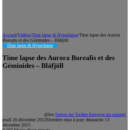
Accueil
/
Vidéos
/
Time lapse & Hyperlapse
/
Time lapse des Aurora
Borealis et des Géminides – Bláfjöll
Time lapse & Hyperlapse
Time lapse des Aurora Borealis et des
Géminides – Bláfjöll
@lex
Suivre sur Twitter
Envoyer un courriel
jeudi 20 décembre 2012
Dernière mise à jour: dimanche 13
décembre 2015