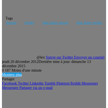
Tags
Aurora
etoiles
time lapse aurora
time lapse etoiles
@lex
Suivre sur Twitter
Envoyer un courriel
jeudi 20 décembre 2012
Dernière mise à jour: dimanche 13
décembre 2015
0
187
Moins d'une minute
Montrez plus
Partager
Facebook
Twitter
Linkedin
Tumblr
Pinterest
Reddit
Messenger
Messenger
Partager via un e-mail