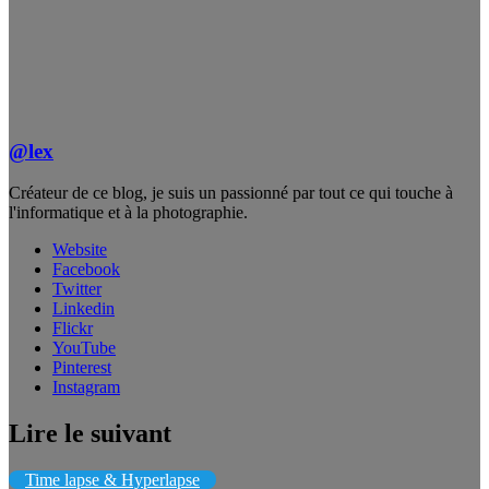
@lex
Créateur de ce blog, je suis un passionné par tout ce qui touche à
l'informatique et à la photographie.
Website
Facebook
Twitter
Linkedin
Flickr
YouTube
Pinterest
Instagram
Lire le suivant
Time lapse & Hyperlapse