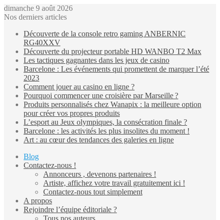
dimanche 9 août 2026
Nos derniers articles
Découverte de la console retro gaming ANBERNIC
RG40XXV
Découverte du projecteur portable HD WANBO T2 Max
Les tactiques gagnantes dans les jeux de casino
Barcelone : Les événements qui promettent de marquer l’été
2023
Comment jouer au casino en ligne ?
Pourquoi commencer une croisière par Marseille ?
Produits personnalisés chez Wanapix : la meilleure option
pour créer vos propres produits
L’esport au Jeux olympiques, la consécration finale ?
Barcelone : les activités les plus insolites du moment !
Art : au cœur des tendances des galeries en ligne
Blog
Contactez-nous !
Annonceurs , devenons partenaires !
Artiste, affichez votre travail gratuitement ici !
Contactez-nous tout simplement
A propos
Rejoindre l’équipe éditoriale ?
Tous nos auteurs