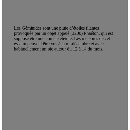
Les Géminides sont une pluie d’étoiles filantes
provoquée par un objet appelé (3200) Phaéton, qui est
supposé être une comète éteinte. Les météores de cet
essaim peuvent être vus à la mi-décembre et avec
habituellement un pic autour du 12 à 14 du mois.