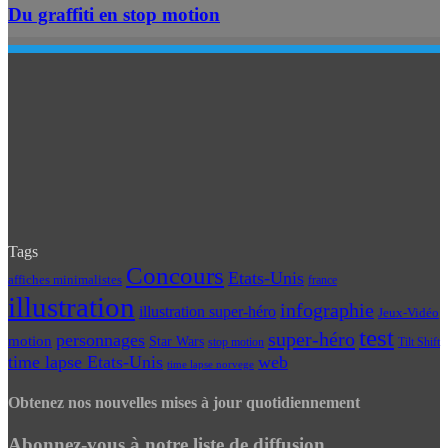
Du graffiti en stop motion
Tags
Concours
Etats-Unis
affiches minimalistes
france
illustration
infographie
illustration super-héro
Jeux-Vidéo
test
super-héro
personnages
motion
Star Wars
Tilt Shift
stop motion
time lapse Etats-Unis
web
time lapse norvege
Obtenez nos nouvelles mises à jour quotidiennement
Abonnez-vous à notre liste de diffusion