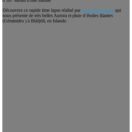
0
187
Moins d'une minute
Découvrez ce rapide time lapse réalisé par
Agust Ingvarsson
qui
nous présente de très belles Aurora et pluie d’étoiles filantes
(Géminides ) à Bláfjöll, en Islande.