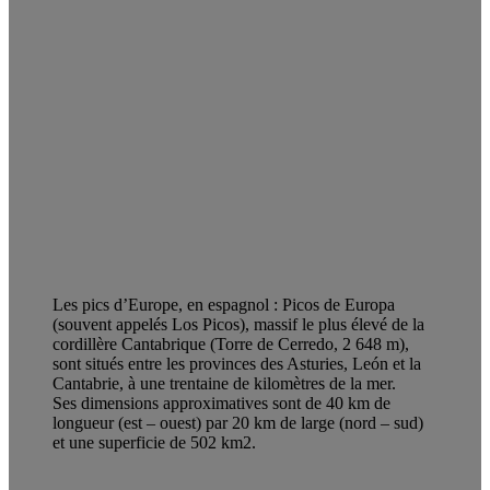
Les pics d’Europe, en espagnol : Picos de Europa
(souvent appelés Los Picos), massif le plus élevé de la
cordillère Cantabrique (Torre de Cerredo, 2 648 m),
sont situés entre les provinces des Asturies, León et la
Cantabrie, à une trentaine de kilomètres de la mer.
Ses dimensions approximatives sont de 40 km de
longueur (est – ouest) par 20 km de large (nord – sud)
et une superficie de 502 km2.