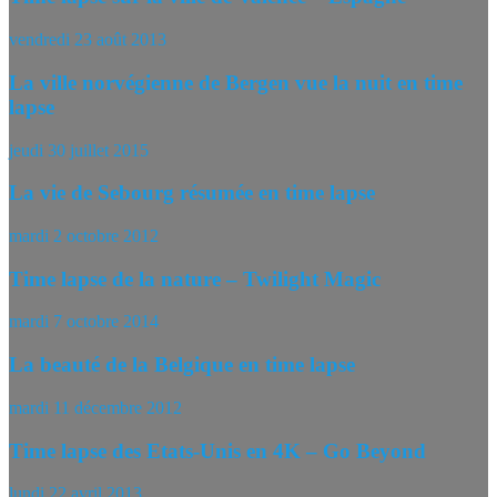
vendredi 23 août 2013
La ville norvégienne de Bergen vue la nuit en time
lapse
jeudi 30 juillet 2015
La vie de Sebourg résumée en time lapse
mardi 2 octobre 2012
Time lapse de la nature – Twilight Magic
mardi 7 octobre 2014
La beauté de la Belgique en time lapse
mardi 11 décembre 2012
Time lapse des Etats-Unis en 4K – Go Beyond
lundi 22 avril 2013