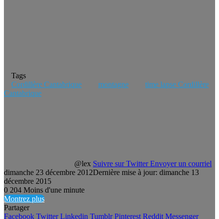
Tags
Cordillère Cantabrique
montagne
time lapse Cordillère
Cantabrique
@lex
Suivre sur Twitter
Envoyer un courriel
dimanche 23 décembre 2012
Dernière mise à jour: dimanche 13
décembre 2015
0
204
Moins d'une minute
Montrez plus
Partager
Facebook
Twitter
Linkedin
Tumblr
Pinterest
Reddit
Messenger