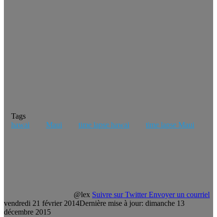
Tags
hawai
Maui
time lapse hawai
time lapse Maui
@lex
Suivre sur Twitter
Envoyer un courriel
vendredi 21 février 2014
Dernière mise à jour: dimanche 13
décembre 2015