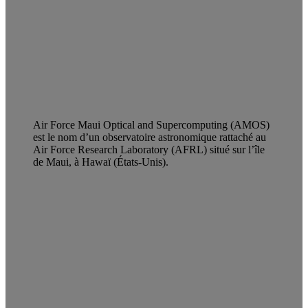
Air Force Maui Optical and Supercomputing (AMOS)
est le nom d’un observatoire astronomique rattaché au
Air Force Research Laboratory (AFRL) situé sur l’île
de Maui, à Hawaï (États-Unis).