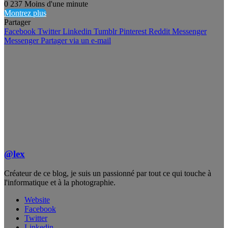
0
237
Moins d'une minute
Montrez plus
Partager
Facebook
Twitter
Linkedin
Tumblr
Pinterest
Reddit
Messenger
Messenger
Partager via un e-mail
@lex
Créateur de ce blog, je suis un passionné par tout ce qui touche à
l'informatique et à la photographie.
Website
Facebook
Twitter
Linkedin