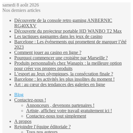
samedi 8 août 2026
Nos derniers articles
Découverte de la console retro gaming ANBERNIC
RG40XXV
Découverte du projecteur portable HD WANBO T2 Max
Les tactiques gagnantes dans les jeux de casino
Barcelone : Les événements qui promettent de marquer l’été
2023
Comment jouer au casino en ligne ?
Pourquoi commencer une croisière par Marseille ?
Produits personnalisés chez Wanapix : la meilleure option
pour créer vos propres produits
L’esport au Jeux olympiques, la consécration finale ?
Barcelone : les activités les plus insolites du moment !
Art : au cœur des tendances des galeries en ligne
Blog
Contactez-nous !
Annonceurs , devenons partenaires !
Artiste, affichez votre travail gratuitement ici !
Contactez-nous tout simplement
A propos
Rejoindre l’équipe éditoriale ?
Tous nos auteurs