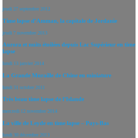
jeudi 27 septembre 2012
Time lapse d’Amman, la capitale de Jordanie
jeudi 7 novembre 2013
Aurora et nuits étoilées depuis Lac Supérieur en time
lapse
lundi 13 janvier 2014
La Grande Muraille de Chine en miniature
lundi 31 octobre 2011
Très beau time lapse de l’Islande
mercredi 12 novembre 2014
La ville de Leyde en time lapse – Pays-Bas
lundi 30 décembre 2013