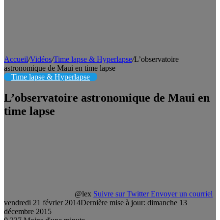
Accueil
/
Vidéos
/
Time lapse & Hyperlapse
/
L’observatoire
astronomique de Maui en time lapse
Time lapse & Hyperlapse
L’observatoire astronomique de Maui en
time lapse
@lex
Suivre sur Twitter
Envoyer un courriel
vendredi 21 février 2014
Dernière mise à jour: dimanche 13
décembre 2015