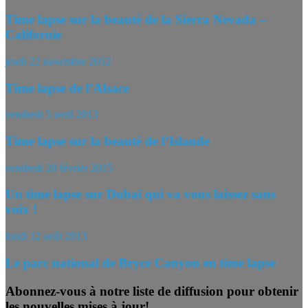
Time lapse sur la beauté de la Sierra Nevada –
Californie
jeudi 22 novembre 2012
Time lapse de l’Alsace
vendredi 5 avril 2013
Time lapse sur la beauté de l’Islande
vendredi 20 février 2015
Un time lapse sur Dubaï qui va vous laissez sans
voix !
lundi 12 août 2013
Le parc national de Bryce Canyon en time lapse
Abonnez-vous à notre liste de diffusion pour obtenir
les nouvelles mises à jour!