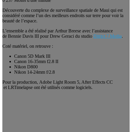
0
237
Moins d'une minute
Découverte du complexe de surveillance spatiale de Maui qui est
considéré comme l’un des meilleurs endroits sur terre pour voir la
beauté de l’espace.
L’ensemble a été réalisé par Arthur Breese avec l’assistance
de Bennie Davis III pour Drew Geraci du studio
Ditrict 7 Media
.
Coté matériel, on retrouve :
Canon 5D Mark III
Canon 16-35mm f2.8 II
Nikon D800
Nikon 14-24mm f/2.8
Pour la production, Adobe Light Room 5, After Effects CC
et LRTimelapse ont été utilisés comme logiciels.