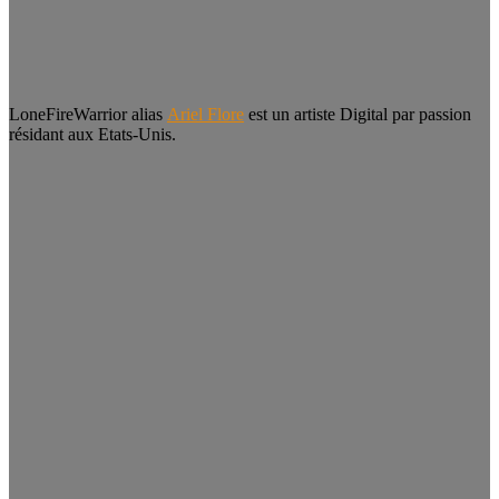
LoneFireWarrior alias
Ariel Flore
est un artiste Digital par passion
résidant aux Etats-Unis.