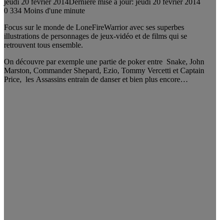
jeudi 20 février 2014
Dernière mise à jour: jeudi 20 février 2014
0
334
Moins d'une minute
Focus sur le monde de LoneFireWarrior avec ses superbes
illustrations de personnages de jeux-vidéo et de films qui se
retrouvent tous ensemble.
On découvre par exemple une partie de poker entre Snake, John
Marston, Commander Shepard, Ezio, Tommy Vercetti et Captain
Price, les Assassins entrain de danser et bien plus encore…