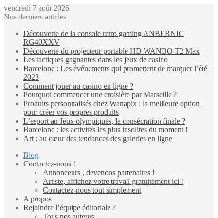
vendredi 7 août 2026
Nos derniers articles
Découverte de la console retro gaming ANBERNIC
RG40XXV
Découverte du projecteur portable HD WANBO T2 Max
Les tactiques gagnantes dans les jeux de casino
Barcelone : Les événements qui promettent de marquer l’été
2023
Comment jouer au casino en ligne ?
Pourquoi commencer une croisière par Marseille ?
Produits personnalisés chez Wanapix : la meilleure option
pour créer vos propres produits
L’esport au Jeux olympiques, la consécration finale ?
Barcelone : les activités les plus insolites du moment !
Art : au cœur des tendances des galeries en ligne
Blog
Contactez-nous !
Annonceurs , devenons partenaires !
Artiste, affichez votre travail gratuitement ici !
Contactez-nous tout simplement
A propos
Rejoindre l’équipe éditoriale ?
Tous nos auteurs