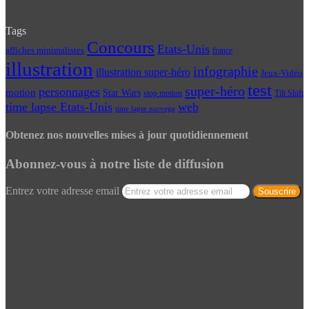
Tags
Concours
Etats-Unis
affiches minimalistes
france
illustration
infographie
illustration super-héro
Jeux-Vidéo
test
super-héro
personnages
motion
Star Wars
Tilt Shift
stop motion
time lapse Etats-Unis
web
time lapse norvege
Obtenez nos nouvelles mises à jour quotidiennement
Abonnez-vous à notre liste de diffusion
Entrez votre adresse email