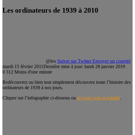
Les ordinateurs de 1939 à 2010
@lex
Suivre sur Twitter
Envoyer un courriel
mardi 15 février 2011
Dernière mise à jour: lundi 28 janvier 2019
0
312
Moins d'une minute
Redécouvrez ou bien tout simplement découvrez toute l’histoire des
ordinateurs de 1939 à nos jours.
Cliquer sur l’infographie ci-dessous ou
ici pour voir en totalité
.