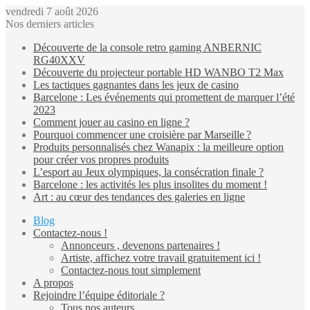
vendredi 7 août 2026
Nos derniers articles
Découverte de la console retro gaming ANBERNIC
RG40XXV
Découverte du projecteur portable HD WANBO T2 Max
Les tactiques gagnantes dans les jeux de casino
Barcelone : Les événements qui promettent de marquer l’été
2023
Comment jouer au casino en ligne ?
Pourquoi commencer une croisière par Marseille ?
Produits personnalisés chez Wanapix : la meilleure option
pour créer vos propres produits
L’esport au Jeux olympiques, la consécration finale ?
Barcelone : les activités les plus insolites du moment !
Art : au cœur des tendances des galeries en ligne
Blog
Contactez-nous !
Annonceurs , devenons partenaires !
Artiste, affichez votre travail gratuitement ici !
Contactez-nous tout simplement
A propos
Rejoindre l’équipe éditoriale ?
Tous nos auteurs