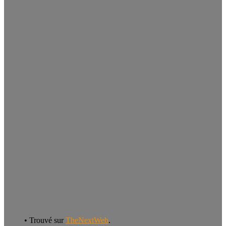
• Trouvé sur
TheNextWeb
.