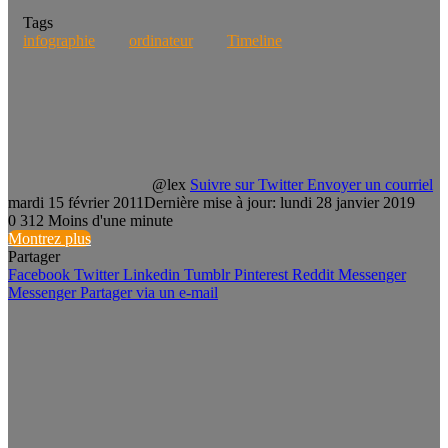
Tags
infographie
ordinateur
Timeline
@lex
Suivre sur Twitter
Envoyer un courriel
mardi 15 février 2011
Dernière mise à jour: lundi 28 janvier 2019
0
312
Moins d'une minute
Montrez plus
Partager
Facebook
Twitter
Linkedin
Tumblr
Pinterest
Reddit
Messenger
Messenger
Partager via un e-mail