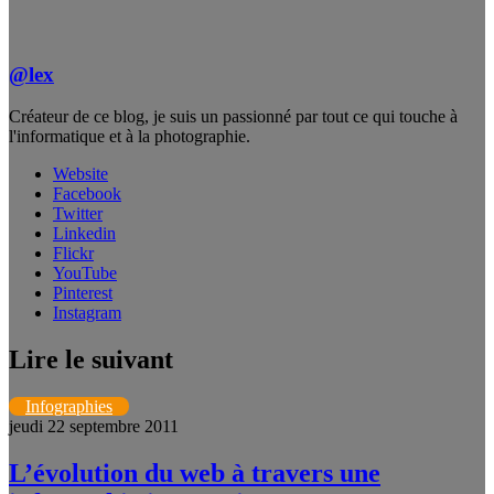
@lex
Créateur de ce blog, je suis un passionné par tout ce qui touche à
l'informatique et à la photographie.
Website
Facebook
Twitter
Linkedin
Flickr
YouTube
Pinterest
Instagram
Lire le suivant
Infographies
jeudi 22 septembre 2011
L’évolution du web à travers une