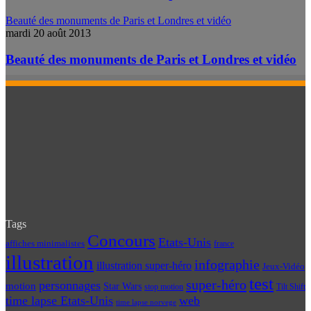
Beauté des monuments de Paris et Londres et vidéo
mardi 20 août 2013
Beauté des monuments de Paris et Londres et vidéo
Tags
Concours
Etats-Unis
affiches minimalistes
france
illustration
infographie
illustration super-héro
Jeux-Vidéo
test
super-héro
personnages
motion
Star Wars
Tilt Shift
stop motion
time lapse Etats-Unis
web
time lapse norvege