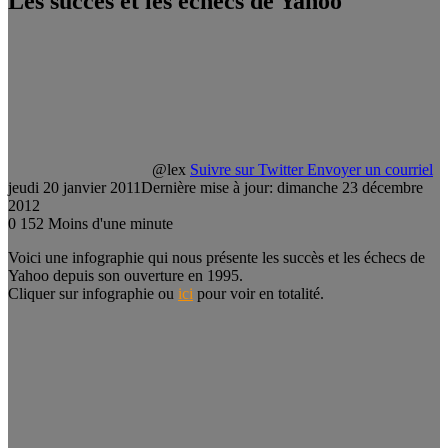
Les succès et les échecs de Yahoo
@lex
Suivre sur Twitter
Envoyer un courriel
jeudi 20 janvier 2011
Dernière mise à jour: dimanche 23 décembre
2012
0
152
Moins d'une minute
Voici une infographie qui nous présente les succès et les échecs de
Yahoo depuis son ouverture en 1995.
Cliquer sur infographie ou
ici
pour voir en totalité.