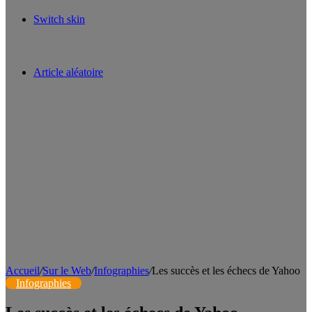
Switch skin
Article aléatoire
Accueil
/
Sur le Web
/
Infographies
/
Les succès et les échecs de Yahoo
Infographies