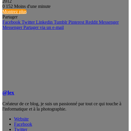
2012
0
152
Moins d'une minute
Montrez plus
Partager
Facebook
Twitter
Linkedin
Tumblr
Pinterest
Reddit
Messenger
Messenger
Partager via un e-mail
@lex
Créateur de ce blog, je suis un passionné par tout ce qui touche à
l'informatique et à la photographie.
Website
Facebook
Twitter