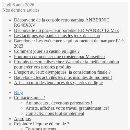
jeudi 6 août 2026
Nos derniers articles
Découverte de la console retro gaming ANBERNIC
RG40XXV
Découverte du projecteur portable HD WANBO T2 Max
Les tactiques gagnantes dans les jeux de casino
Barcelone : Les événements qui promettent de marquer l’été
2023
Comment jouer au casino en ligne ?
Pourquoi commencer une croisière par Marseille ?
Produits personnalisés chez Wanapix : la meilleure option
pour créer vos propres produits
L’esport au Jeux olympiques, la consécration finale ?
Barcelone : les activités les plus insolites du moment !
Art : au cœur des tendances des galeries en ligne
Blog
Contactez-nous !
Annonceurs , devenons partenaires !
Artiste, affichez votre travail gratuitement ici !
Contactez-nous tout simplement
A propos
Rejoindre l’équipe éditoriale ?
Tous nos auteurs