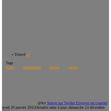
• Trouvé
ici
.
Tags
échec
infographie
succès
yahoo
@lex
Suivre sur Twitter
Envoyer un courriel
jeudi 20 janvier 2011
Dernière mise à jour: dimanche 23 décembre