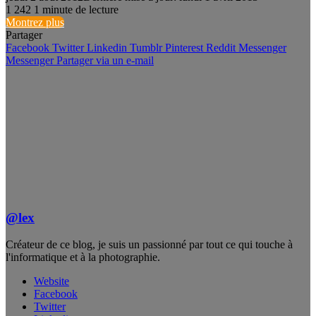
1
242
1 minute de lecture
Montrez plus
Partager
Facebook
Twitter
Linkedin
Tumblr
Pinterest
Reddit
Messenger
Messenger
Partager via un e-mail
@lex
Créateur de ce blog, je suis un passionné par tout ce qui touche à
l'informatique et à la photographie.
Website
Facebook
Twitter