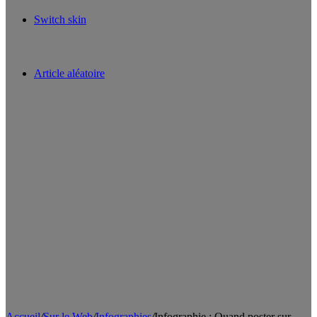
Switch skin
Article aléatoire
Accueil
/
Sur le Web
/
Infographies
/
Infographie : Quand poster sur