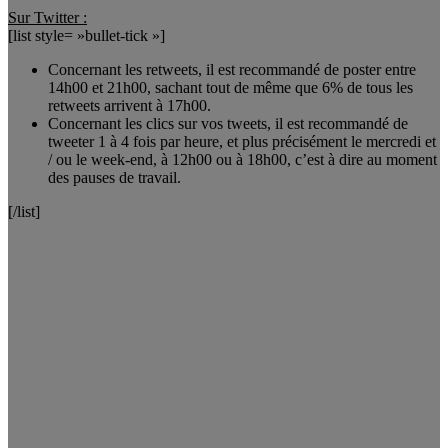
Sur Twitter :
[list style= »bullet-tick »]
Concernant les retweets, il est recommandé de poster entre
14h00 et 21h00, sachant tout de même que 6% de tous les
retweets arrivent à 17h00.
Concernant les clics sur vos tweets, il est recommandé de
tweeter 1 à 4 fois par heure, et plus précisément le mercredi et
/ ou le week-end, à 12h00 ou à 18h00, c’est à dire au moment
des pauses de travail.
[/list]