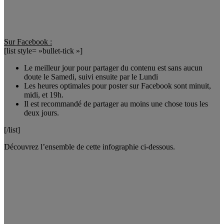
Sur Facebook :
[list style= »bullet-tick »]
Le meilleur jour pour partager du contenu est sans aucun
doute le Samedi, suivi ensuite par le Lundi
Les heures optimales pour poster sur Facebook sont minuit,
midi, et 19h.
Il est recommandé de partager au moins une chose tous les
deux jours.
[/list]
Découvrez l’ensemble de cette infographie ci-dessous.