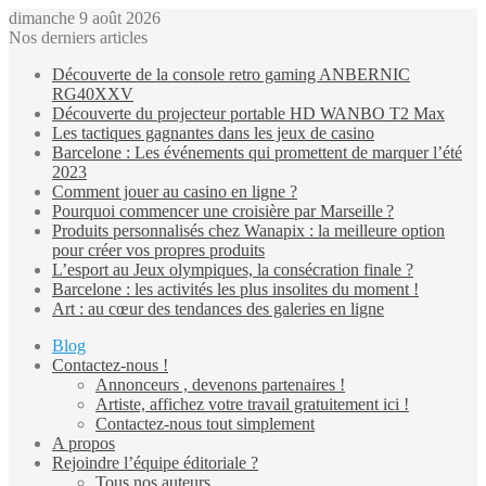
dimanche 9 août 2026
Nos derniers articles
Découverte de la console retro gaming ANBERNIC
RG40XXV
Découverte du projecteur portable HD WANBO T2 Max
Les tactiques gagnantes dans les jeux de casino
Barcelone : Les événements qui promettent de marquer l’été
2023
Comment jouer au casino en ligne ?
Pourquoi commencer une croisière par Marseille ?
Produits personnalisés chez Wanapix : la meilleure option
pour créer vos propres produits
L’esport au Jeux olympiques, la consécration finale ?
Barcelone : les activités les plus insolites du moment !
Art : au cœur des tendances des galeries en ligne
Blog
Contactez-nous !
Annonceurs , devenons partenaires !
Artiste, affichez votre travail gratuitement ici !
Contactez-nous tout simplement
A propos
Rejoindre l’équipe éditoriale ?
Tous nos auteurs