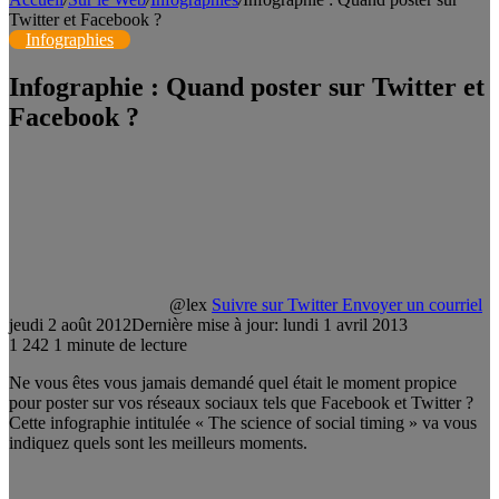
Twitter et Facebook ?
Infographies
Infographie : Quand poster sur Twitter et
Facebook ?
@lex
Suivre sur Twitter
Envoyer un courriel
jeudi 2 août 2012
Dernière mise à jour: lundi 1 avril 2013
1
242
1 minute de lecture
Ne vous êtes vous jamais demandé quel était le moment propice
pour poster sur vos réseaux sociaux tels que Facebook et Twitter ?
Cette infographie intitulée « The science of social timing » va vous
indiquez quels sont les meilleurs moments.