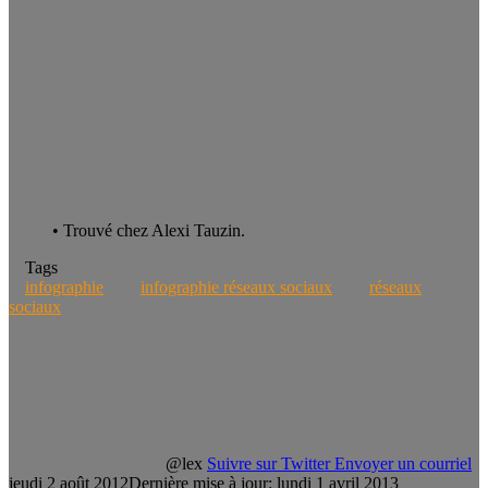
• Trouvé chez Alexi Tauzin.
Tags
infographie
infographie réseaux sociaux
réseaux
sociaux
@lex
Suivre sur Twitter
Envoyer un courriel
jeudi 2 août 2012
Dernière mise à jour: lundi 1 avril 2013