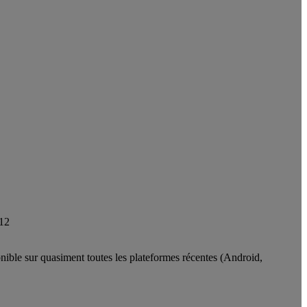
012
nible sur quasiment toutes les plateformes récentes (Android,