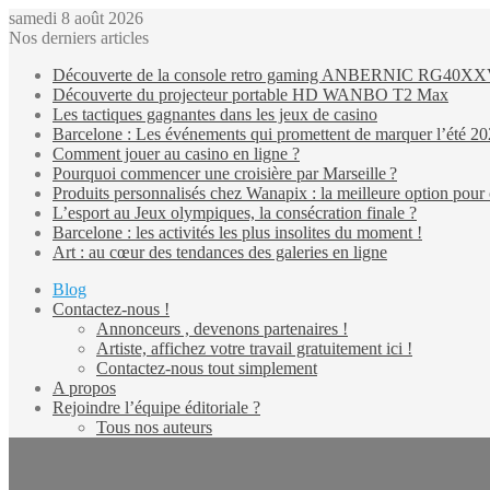
samedi 8 août 2026
Nos derniers articles
Découverte de la console retro gaming ANBERNIC RG40X
Découverte du projecteur portable HD WANBO T2 Max
Les tactiques gagnantes dans les jeux de casino
Barcelone : Les événements qui promettent de marquer l’été 2
Comment jouer au casino en ligne ?
Pourquoi commencer une croisière par Marseille ?
Produits personnalisés chez Wanapix : la meilleure option pour 
L’esport au Jeux olympiques, la consécration finale ?
Barcelone : les activités les plus insolites du moment !
Art : au cœur des tendances des galeries en ligne
Blog
Contactez-nous !
Annonceurs , devenons partenaires !
Artiste, affichez votre travail gratuitement ici !
Contactez-nous tout simplement
A propos
Rejoindre l’équipe éditoriale ?
Tous nos auteurs