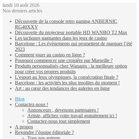
lundi 10 août 2026
Nos derniers articles
Découverte de la console retro gaming ANBERNIC
RG40XXV
Découverte du projecteur portable HD WANBO T2 Max
Les tactiques gagnantes dans les jeux de casino
Barcelone : Les événements qui promettent de marquer l’été
2023
Comment jouer au casino en ligne ?
Pourquoi commencer une croisière par Marseille ?
Produits personnalisés chez Wanapix : la meilleure option
pour créer vos propres produits
L’esport au Jeux olympiques, la consécration finale ?
Barcelone : les activités les plus insolites du moment !
Art : au cœur des tendances des galeries en ligne
Blog
Contactez-nous !
Annonceurs , devenons partenaires !
Artiste, affichez votre travail gratuitement ici !
Contactez-nous tout simplement
A propos
Rejoindre l’équipe éditoriale ?
Tous nos auteurs