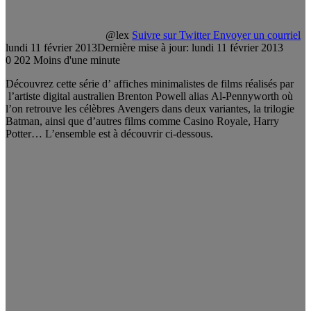
@lex
Suivre sur Twitter
Envoyer un courriel
lundi 11 février 2013
Dernière mise à jour: lundi 11 février 2013
0
202
Moins d'une minute
Découvrez cette série d’ affiches minimalistes de films réalisés par
l’artiste digital australien Brenton Powell alias Al-Pennyworth où
l’on retrouve les célèbres Avengers dans deux variantes, la trilogie
Batman, ainsi que d’autres films comme Casino Royale, Harry
Potter… L’ensemble est à découvrir ci-dessous.