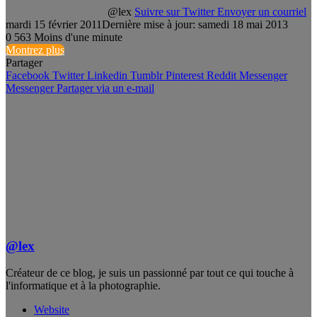
@lex
Suivre sur Twitter
Envoyer un courriel
mardi 15 février 2011
Dernière mise à jour: samedi 18 mai 2013
0
563
Moins d'une minute
Montrez plus
Partager
Facebook
Twitter
Linkedin
Tumblr
Pinterest
Reddit
Messenger
Messenger
Partager via un e-mail
@lex
Créateur de ce blog, je suis un passionné par tout ce qui touche à
l'informatique et à la photographie.
Website