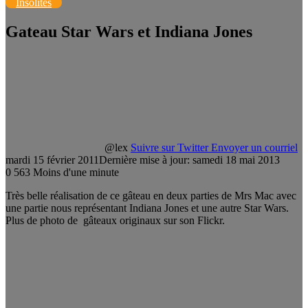
Insolites
Gateau Star Wars et Indiana Jones
@lex
Suivre sur Twitter
Envoyer un courriel
mardi 15 février 2011
Dernière mise à jour: samedi 18 mai 2013
0
563
Moins d'une minute
Très belle réalisation de ce gâteau en deux parties de Mrs Mac avec
une partie nous représentant Indiana Jones et une autre Star Wars.
Plus de photo de gâteaux originaux sur son Flickr.