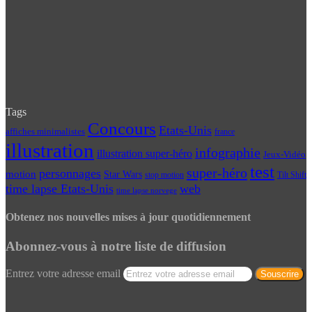
Tags
Concours
Etats-Unis
affiches minimalistes
france
illustration
infographie
illustration super-héro
Jeux-Vidéo
test
super-héro
personnages
motion
Star Wars
Tilt Shift
stop motion
time lapse Etats-Unis
web
time lapse norvege
Obtenez nos nouvelles mises à jour quotidiennement
Abonnez-vous à notre liste de diffusion
Entrez votre adresse email