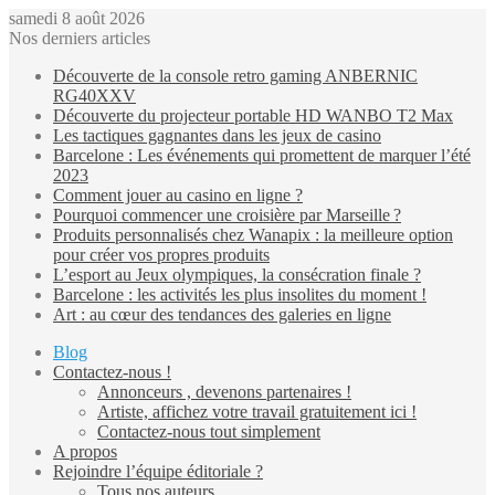
samedi 8 août 2026
Nos derniers articles
Découverte de la console retro gaming ANBERNIC
RG40XXV
Découverte du projecteur portable HD WANBO T2 Max
Les tactiques gagnantes dans les jeux de casino
Barcelone : Les événements qui promettent de marquer l’été
2023
Comment jouer au casino en ligne ?
Pourquoi commencer une croisière par Marseille ?
Produits personnalisés chez Wanapix : la meilleure option
pour créer vos propres produits
L’esport au Jeux olympiques, la consécration finale ?
Barcelone : les activités les plus insolites du moment !
Art : au cœur des tendances des galeries en ligne
Blog
Contactez-nous !
Annonceurs , devenons partenaires !
Artiste, affichez votre travail gratuitement ici !
Contactez-nous tout simplement
A propos
Rejoindre l’équipe éditoriale ?
Tous nos auteurs