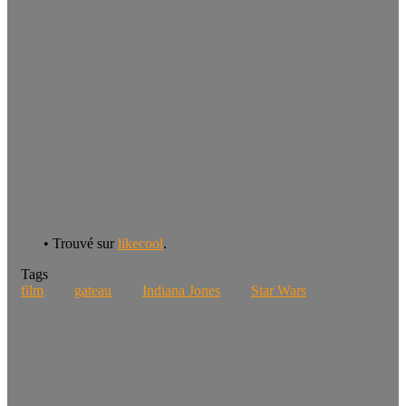
• Trouvé sur
likecool
.
Tags
film
gateau
Indiana Jones
Star Wars