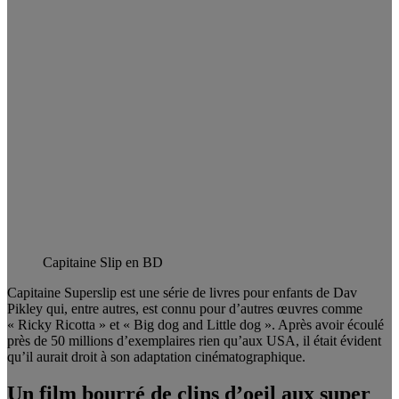
Capitaine Slip en BD
Capitaine Superslip est une série de livres pour enfants de Dav
Pikley qui, entre autres, est connu pour d’autres œuvres comme
« Ricky Ricotta » et « Big dog and Little dog ». Après avoir écoulé
près de 50 millions d’exemplaires rien qu’aux USA, il était évident
qu’il aurait droit à son adaptation cinématographique.
Un film bourré de clins d’oeil aux super