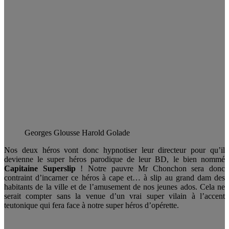
Georges Glousse Harold Golade
Nos deux héros vont donc hypnotiser leur directeur pour qu’il
devienne le super héros parodique de leur BD, le bien nommé
Capitaine Superslip
! Notre pauvre Mr Chonchon sera donc
contraint d’incarner ce héros à cape et… à slip au grand dam des
habitants de la ville et de l’amusement de nos jeunes ados. Cela ne
serait compter sans la venue d’un vrai super vilain à l’accent
teutonique qui fera face à notre super héros d’opérette.