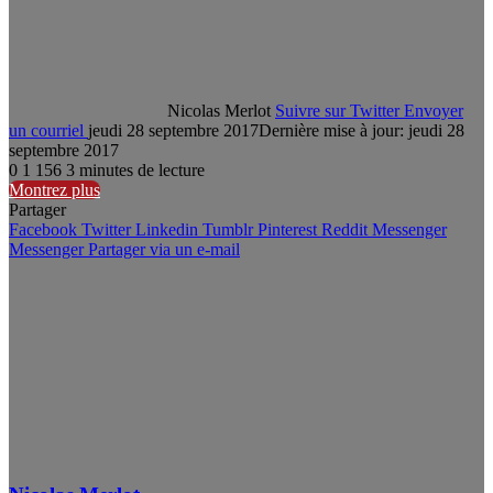
Nicolas Merlot
Suivre sur Twitter
Envoyer
un courriel
jeudi 28 septembre 2017
Dernière mise à jour: jeudi 28
septembre 2017
0
1 156
3 minutes de lecture
Montrez plus
Partager
Facebook
Twitter
Linkedin
Tumblr
Pinterest
Reddit
Messenger
Messenger
Partager via un e-mail