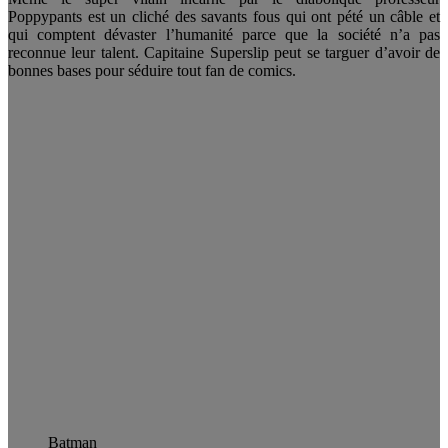
Poppypants est un cliché des savants fous qui ont pété un câble et
qui comptent dévaster l’humanité parce que la société n’a pas
reconnue leur talent. Capitaine Superslip peut se targuer d’avoir de
bonnes bases pour séduire tout fan de comics.
Batman