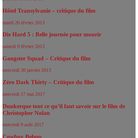
Hôtel Transylvanie – critique du film
mardi 26 février 2013
Die Hard 5 : Belle journée pour mourir
samedi 9 février 2013
Gangster Squad – Critique du film
mercredi 30 janvier 2013
Zéro Dark Thirty – Critique du film
mercredi 17 mai 2017
Dunkerque tout ce qu’il faut savoir sur le film de
Christopher Nolan
mercredi 9 août 2017
Cowboy Bebop