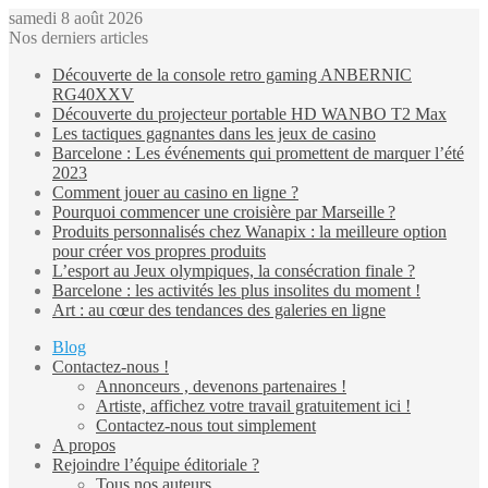
samedi 8 août 2026
Nos derniers articles
Découverte de la console retro gaming ANBERNIC
RG40XXV
Découverte du projecteur portable HD WANBO T2 Max
Les tactiques gagnantes dans les jeux de casino
Barcelone : Les événements qui promettent de marquer l’été
2023
Comment jouer au casino en ligne ?
Pourquoi commencer une croisière par Marseille ?
Produits personnalisés chez Wanapix : la meilleure option
pour créer vos propres produits
L’esport au Jeux olympiques, la consécration finale ?
Barcelone : les activités les plus insolites du moment !
Art : au cœur des tendances des galeries en ligne
Blog
Contactez-nous !
Annonceurs , devenons partenaires !
Artiste, affichez votre travail gratuitement ici !
Contactez-nous tout simplement
A propos
Rejoindre l’équipe éditoriale ?
Tous nos auteurs