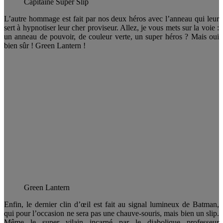
Capitaine Super Slip
L’autre hommage est fait par nos deux héros avec l’anneau qui leur
sert à hypnotiser leur cher proviseur. Allez, je vous mets sur la voie :
un anneau de pouvoir, de couleur verte, un super héros ? Mais oui
bien sûr ! Green Lantern !
Green Lantern
Enfin, le dernier clin d’œil est fait au signal lumineux de Batman,
qui pour l’occasion ne sera pas une chauve-souris, mais bien un slip.
Même le super vilain incarné par le diabolique professeur