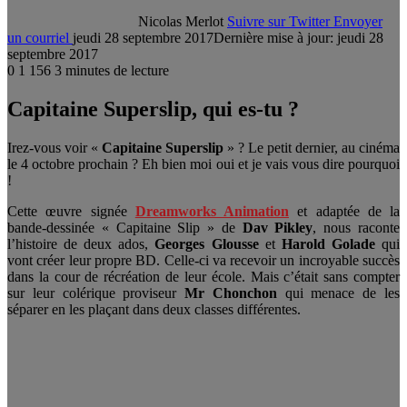
Nicolas Merlot
Suivre sur Twitter
Envoyer
un courriel
jeudi 28 septembre 2017
Dernière mise à jour: jeudi 28
septembre 2017
0
1 156
3 minutes de lecture
Capitaine Superslip, qui es-tu ?
Irez-vous voir «
Capitaine Superslip
» ? Le petit dernier, au cinéma
le 4 octobre prochain ? Eh bien moi oui et je vais vous dire pourquoi
!
Cette œuvre signée
Dreamworks Animation
et adaptée de la
bande-dessinée « Capitaine Slip » de
Dav Pikley
, nous raconte
l’histoire de deux ados,
Georges Glousse
et
Harold Golade
qui
vont créer leur propre BD. Celle-ci va recevoir un incroyable succès
dans la cour de récréation de leur école. Mais c’était sans compter
sur leur colérique proviseur
Mr Chonchon
qui menace de les
séparer en les plaçant dans deux classes différentes.