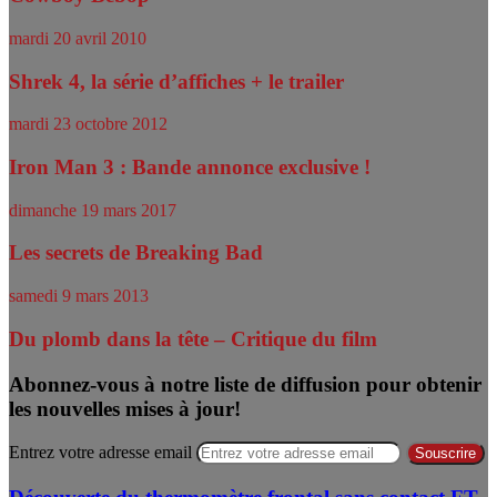
mardi 20 avril 2010
Shrek 4, la série d’affiches + le trailer
mardi 23 octobre 2012
Iron Man 3 : Bande annonce exclusive !
dimanche 19 mars 2017
Les secrets de Breaking Bad
samedi 9 mars 2013
Du plomb dans la tête – Critique du film
Abonnez-vous à notre liste de diffusion pour obtenir
les nouvelles mises à jour!
Entrez votre adresse email