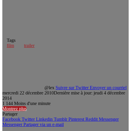
Tags
film
trailer
@lex
Suivre sur Twitter
Envoyer un courriel
mercredi 22 décembre 2010
Dernière mise à jour: jeudi 4 décembre
2014
1
144
Moins d'une minute
Montrez plus
Partager
Facebook
Twitter
Linkedin
Tumblr
Pinterest
Reddit
Messenger
Messenger
Partager via un e-mail