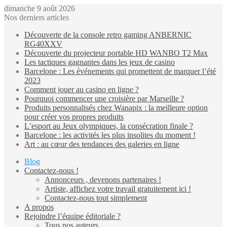
dimanche 9 août 2026
Nos derniers articles
Découverte de la console retro gaming ANBERNIC
RG40XXV
Découverte du projecteur portable HD WANBO T2 Max
Les tactiques gagnantes dans les jeux de casino
Barcelone : Les événements qui promettent de marquer l’été
2023
Comment jouer au casino en ligne ?
Pourquoi commencer une croisière par Marseille ?
Produits personnalisés chez Wanapix : la meilleure option
pour créer vos propres produits
L’esport au Jeux olympiques, la consécration finale ?
Barcelone : les activités les plus insolites du moment !
Art : au cœur des tendances des galeries en ligne
Blog
Contactez-nous !
Annonceurs , devenons partenaires !
Artiste, affichez votre travail gratuitement ici !
Contactez-nous tout simplement
A propos
Rejoindre l’équipe éditoriale ?
Tous nos auteurs