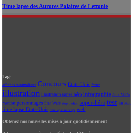
Time lapse des Aurores Polaires de Lettonie
Tags
Concours
Etats-Unis
affiches minimalistes
france
illustration
infographie
illustration super-héro
Jeux-Vidéo
test
super-héro
personnages
motion
Star Wars
Tilt Shift
stop motion
time lapse Etats-Unis
web
time lapse norvege
Obtenez nos nouvelles mises à jour quotidiennement