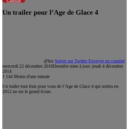
Cinéma
Un trailer pour l’Age de Glace 4
@lex
Suivre sur Twitter
Envoyer un courriel
mercredi 22 décembre 2010
Dernière mise à jour: jeudi 4 décembre
2014
1
144
Moins d'une minute
Un trailer tout frais pour vous de l’Age de Glace 4 qui sortira en
2012 au sur le grand écran.