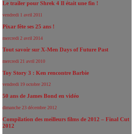
Le trailer pour Shrek 4 Il était une fin !
vendredi 1 avril 2011
Pixar fête ses 25 ans !
mercredi 2 avril 2014
Tout savoir sur X-Men Days of Future Past
mercredi 21 avril 2010
Toy Story 3 : Ken rencontre Barbie
vendredi 19 octobre 2012
50 ans de James Bond en vidéo
dimanche 23 décembre 2012
Compilation des meilleurs films de 2012 – Final Cut
2012