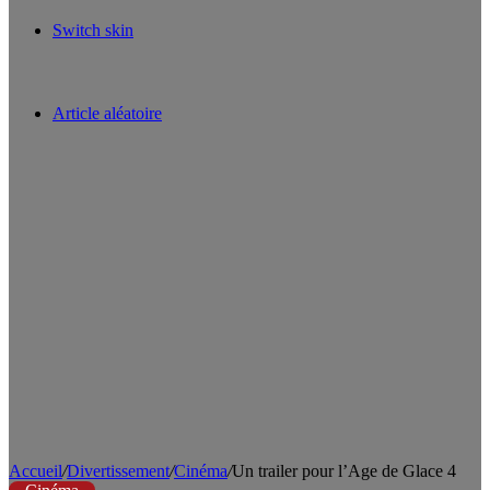
Switch skin
Article aléatoire
Accueil
/
Divertissement
/
Cinéma
/
Un trailer pour l’Age de Glace 4