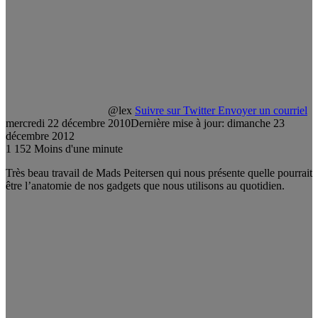
@lex
Suivre sur Twitter
Envoyer un courriel
mercredi 22 décembre 2010
Dernière mise à jour: dimanche 23
décembre 2012
1
152
Moins d'une minute
Très beau travail de Mads Peitersen qui nous présente quelle pourrait
être l’anatomie de nos gadgets que nous utilisons au quotidien.