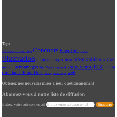
Tags
Concours
Etats-Unis
affiches minimalistes
france
illustration
infographie
illustration super-héro
Jeux-Vidéo
test
super-héro
personnages
motion
Star Wars
Tilt Shift
stop motion
time lapse Etats-Unis
web
time lapse norvege
Obtenez nos nouvelles mises à jour quotidiennement
Abonnez-vous à notre liste de diffusion
Entrez votre adresse email