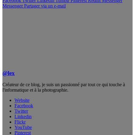
Facebook
Twitter
Linkedin
Tumblr
Pinterest
Reddit
Messenger
Messenger
Partager via un e-mail
@lex
Créateur de ce blog, je suis un passionné par tout ce qui touche à
l'informatique et à la photographie.
Website
Facebook
Twitter
Linkedin
Flickr
YouTube
Pinterest