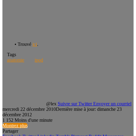
• Trouvé
ici
.
Tags
anatomie
ipod
@lex
Suivre sur Twitter
Envoyer un courriel
mercredi 22 décembre 2010
Dernière mise à jour: dimanche 23
décembre 2012
1
152
Moins d'une minute
Montrez plus
Partager