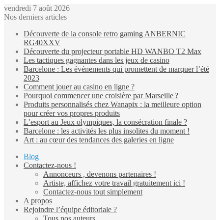
vendredi 7 août 2026
Nos derniers articles
Découverte de la console retro gaming ANBERNIC
RG40XXV
Découverte du projecteur portable HD WANBO T2 Max
Les tactiques gagnantes dans les jeux de casino
Barcelone : Les événements qui promettent de marquer l’été
2023
Comment jouer au casino en ligne ?
Pourquoi commencer une croisière par Marseille ?
Produits personnalisés chez Wanapix : la meilleure option
pour créer vos propres produits
L’esport au Jeux olympiques, la consécration finale ?
Barcelone : les activités les plus insolites du moment !
Art : au cœur des tendances des galeries en ligne
Blog
Contactez-nous !
Annonceurs , devenons partenaires !
Artiste, affichez votre travail gratuitement ici !
Contactez-nous tout simplement
A propos
Rejoindre l’équipe éditoriale ?
Tous nos auteurs