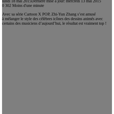
lundi 18 mai 2015
Dernière mise à jour: mercredi 13 mai 2015
0
302
Moins d'une minute
Avec sa série Cartoon X POP, Zhi-Yun Zhang s’est amusé
à mélanger le style des célèbres icônes des dessins animés avec
certains des musiciens d’aujourd’hui, le résultat est vraiment top !