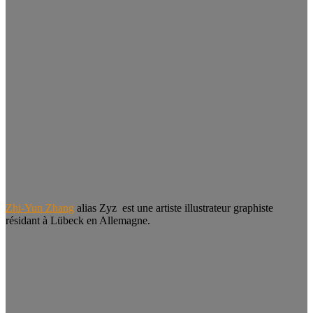
Zhi-Yun Zhang
alias Zyz est une artiste illustrateur graphiste
résidant à Lübeck en Allemagne.