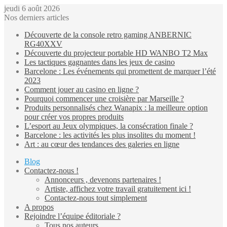
jeudi 6 août 2026
Nos derniers articles
Découverte de la console retro gaming ANBERNIC
RG40XXV
Découverte du projecteur portable HD WANBO T2 Max
Les tactiques gagnantes dans les jeux de casino
Barcelone : Les événements qui promettent de marquer l’été
2023
Comment jouer au casino en ligne ?
Pourquoi commencer une croisière par Marseille ?
Produits personnalisés chez Wanapix : la meilleure option
pour créer vos propres produits
L’esport au Jeux olympiques, la consécration finale ?
Barcelone : les activités les plus insolites du moment !
Art : au cœur des tendances des galeries en ligne
Blog
Contactez-nous !
Annonceurs , devenons partenaires !
Artiste, affichez votre travail gratuitement ici !
Contactez-nous tout simplement
A propos
Rejoindre l’équipe éditoriale ?
Tous nos auteurs