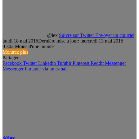
@lex
Suivre sur Twitter
Envoyer un courriel
lundi 18 mai 2015
Dernière mise à jour: mercredi 13 mai 2015
0
302
Moins d'une minute
Montrez plus
Partager
Facebook
Twitter
Linkedin
Tumblr
Pinterest
Reddit
Messenger
Messenger
Partager via un e-mail
@lex