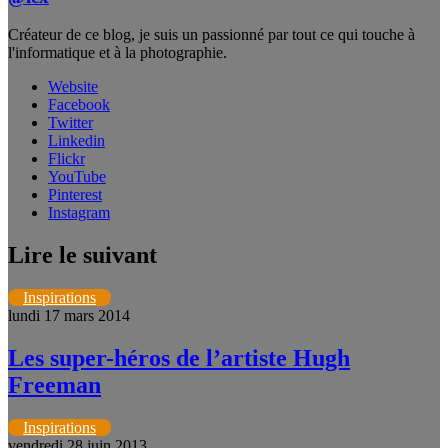
Créateur de ce blog, je suis un passionné par tout ce qui touche à
l'informatique et à la photographie.
Website
Facebook
Twitter
Linkedin
Flickr
YouTube
Pinterest
Instagram
Lire le suivant
Inspirations
lundi 17 mars 2014
Les super-héros de l’artiste Hugh
Freeman
Inspirations
vendredi 28 juin 2013