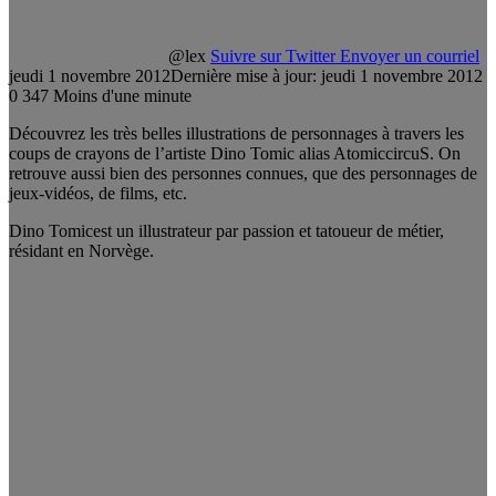
@lex
Suivre sur Twitter
Envoyer un courriel
jeudi 1 novembre 2012
Dernière mise à jour: jeudi 1 novembre 2012
0
347
Moins d'une minute
Découvrez les très belles illustrations de personnages à travers les
coups de crayons de l’artiste Dino Tomic alias AtomiccircuS. On
retrouve aussi bien des personnes connues, que des personnages de
jeux-vidéos, de films, etc.
Dino Tomicest un illustrateur par passion et tatoueur de métier,
résidant en Norvège.