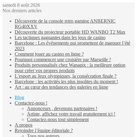
samedi 8 août 2026
Nos derniers articles
Découverte de la console retro gaming ANBERNIC
RG40XXV
Découverte du projecteur portable HD WANBO T2 Max
Les tactiques gagnantes dans les jeux de casino
Barcelone : Les événements qui promettent de marquer l’été
2023
Comment jouer au casino en ligne ?
Pourquoi commencer une croisière par Marseille ?
Produits personnalisés chez Wanapix : la meilleure option
pour créer vos propres produits
L’esport au Jeux olympiques, la consécration finale ?
Barcelone : les activités les plus insolites du moment !
Art : au cœur des tendances des galeries en ligne
Blog
Contactez-nous !
Annonceurs , devenons partenaires !
Artiste, affichez votre travail gratuitement ici !
Contactez-nous tout simplement
A propos
Rejoindre l’équipe éditoriale ?
Tous nos auteurs