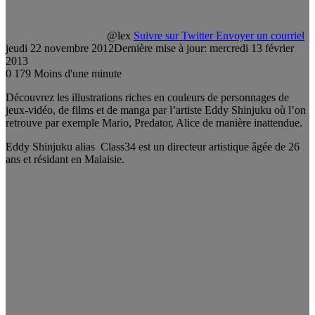
@lex
Suivre sur Twitter
Envoyer un courriel
jeudi 22 novembre 2012
Dernière mise à jour: mercredi 13 février
2013
0
179
Moins d'une minute
Découvrez les illustrations riches en couleurs de personnages de
jeux-vidéo, de films et de manga par l’artiste Eddy Shinjuku où l’on
retrouve par exemple Mario, Predator, Alice de manière inattendue.
Eddy Shinjuku alias Class34 est un directeur artistique âgée de 26
ans et résidant en Malaisie.