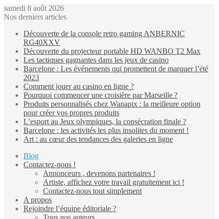
samedi 8 août 2026
Nos derniers articles
Découverte de la console retro gaming ANBERNIC
RG40XXV
Découverte du projecteur portable HD WANBO T2 Max
Les tactiques gagnantes dans les jeux de casino
Barcelone : Les événements qui promettent de marquer l’été
2023
Comment jouer au casino en ligne ?
Pourquoi commencer une croisière par Marseille ?
Produits personnalisés chez Wanapix : la meilleure option
pour créer vos propres produits
L’esport au Jeux olympiques, la consécration finale ?
Barcelone : les activités les plus insolites du moment !
Art : au cœur des tendances des galeries en ligne
Blog
Contactez-nous !
Annonceurs , devenons partenaires !
Artiste, affichez votre travail gratuitement ici !
Contactez-nous tout simplement
A propos
Rejoindre l’équipe éditoriale ?
Tous nos auteurs