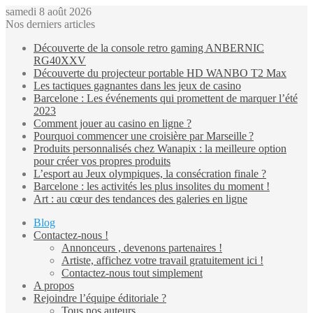
samedi 8 août 2026
Nos derniers articles
Découverte de la console retro gaming ANBERNIC
RG40XXV
Découverte du projecteur portable HD WANBO T2 Max
Les tactiques gagnantes dans les jeux de casino
Barcelone : Les événements qui promettent de marquer l’été
2023
Comment jouer au casino en ligne ?
Pourquoi commencer une croisière par Marseille ?
Produits personnalisés chez Wanapix : la meilleure option
pour créer vos propres produits
L’esport au Jeux olympiques, la consécration finale ?
Barcelone : les activités les plus insolites du moment !
Art : au cœur des tendances des galeries en ligne
Blog
Contactez-nous !
Annonceurs , devenons partenaires !
Artiste, affichez votre travail gratuitement ici !
Contactez-nous tout simplement
A propos
Rejoindre l’équipe éditoriale ?
Tous nos auteurs