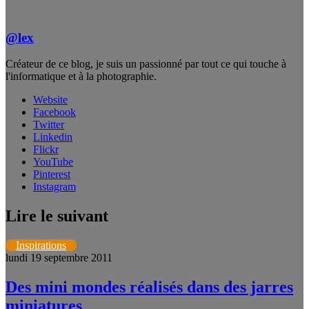
@lex
Créateur de ce blog, je suis un passionné par tout ce qui touche à
l'informatique et à la photographie.
Website
Facebook
Twitter
Linkedin
Flickr
YouTube
Pinterest
Instagram
Lire le suivant
Inspirations
lundi 19 septembre 2011
Des mini mondes réalisés dans des jarres
miniatures