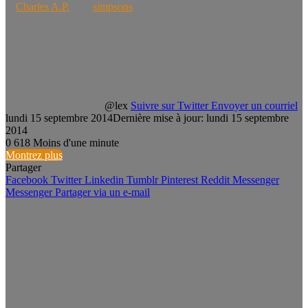
Charles A.P.
simpsons
@lex
Suivre sur Twitter
Envoyer un courriel
lundi 15 septembre 2014
Dernière mise à jour: lundi 15 septembre
2014
0
618
Moins d'une minute
Montrez plus
Partager
Facebook
Twitter
Linkedin
Tumblr
Pinterest
Reddit
Messenger
Messenger
Partager via un e-mail