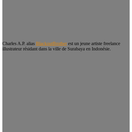
Charles A.P. alias
BlackoutBrother
est un jeune artiste freelance
illustrateur résidant dans la ville de Surabaya en Indonésie.