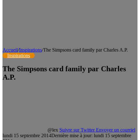
Accueil
/
Inspirations
/
The Simpsons card family par Charles A.P.
Inspirations
The Simpsons card family par Charles
A.P.
@lex
Suivre sur Twitter
Envoyer un courriel
lundi 15 septembre 2014
Dernière mise à jour: lundi 15 septembre