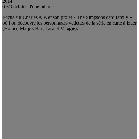
2014
0
618
Moins d'une minute
Focus sur Charles A.P. et son projet « The Simpsons card family »
où l’on découvre les personnages vedettes de la série en carte à jouer
(Homer, Marge, Bart, Lisa et Maggie).