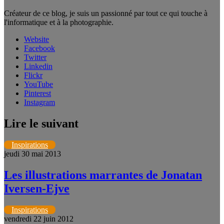
Créateur de ce blog, je suis un passionné par tout ce qui touche à
l'informatique et à la photographie.
Website
Facebook
Twitter
Linkedin
Flickr
YouTube
Pinterest
Instagram
Lire le suivant
Inspirations
jeudi 30 mai 2013
Les illustrations marrantes de Jonatan
Iversen-Ejve
Inspirations
vendredi 22 juin 2012