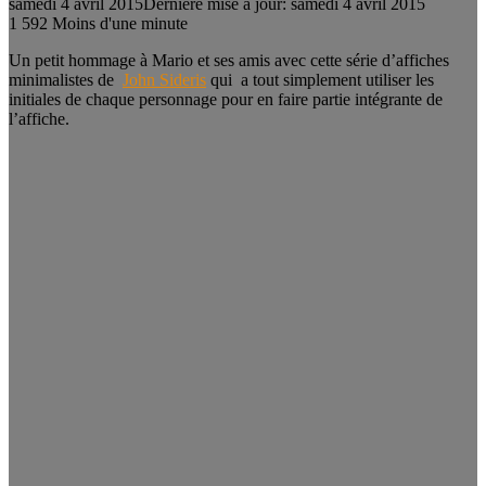
samedi 4 avril 2015
Dernière mise à jour: samedi 4 avril 2015
1
592
Moins d'une minute
Un petit hommage à Mario et ses amis avec cette série d’affiches
minimalistes de
John Sideris
qui a tout simplement utiliser les
initiales de chaque personnage pour en faire partie intégrante de
l’affiche.