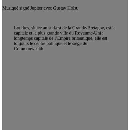
Musiqué signé Jupiter avec Gustav Holst.
Londres, située au sud-est de la Grande-Bretagne, est la
capitale et la plus grande ville du Royaume-Uni ;
longtemps capitale de l’Empire britannique, elle est
toujours le centre politique et le siège du
Commonwealth