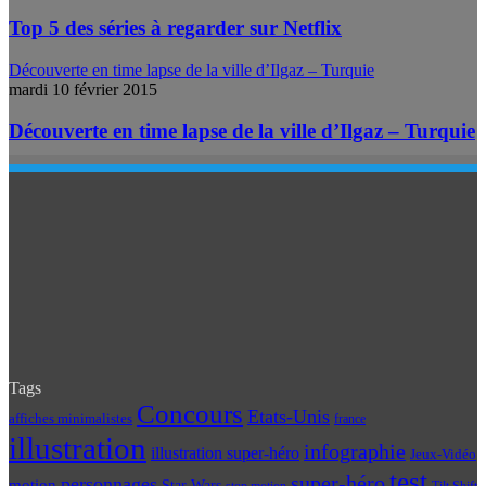
Top 5 des séries à regarder sur Netflix
Découverte en time lapse de la ville d’Ilgaz – Turquie
mardi 10 février 2015
Découverte en time lapse de la ville d’Ilgaz – Turquie
Tags
Concours
Etats-Unis
affiches minimalistes
france
illustration
infographie
illustration super-héro
Jeux-Vidéo
test
super-héro
personnages
motion
Star Wars