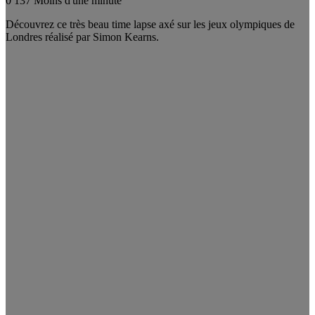
0
137
Moins d'une minute
Découvrez ce très beau time lapse axé sur les jeux olympiques de
Londres réalisé par Simon Kearns.