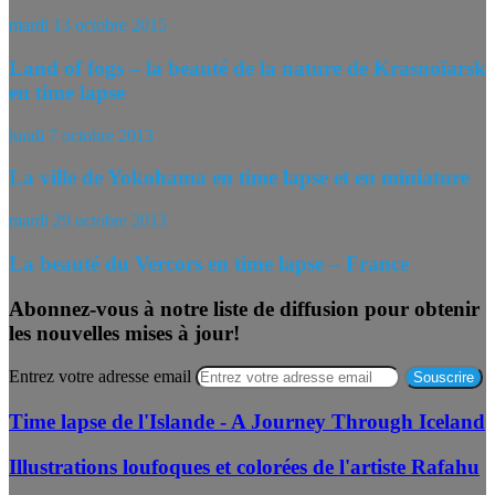
mardi 13 octobre 2015
Land of fogs – la beauté de la nature de Krasnoïarsk
en time lapse
lundi 7 octobre 2013
La ville de Yokohama en time lapse et en miniature
mardi 29 octobre 2013
La beauté du Vercors en time lapse – France
Abonnez-vous à notre liste de diffusion pour obtenir
les nouvelles mises à jour!
Entrez votre adresse email
Time lapse de l'Islande - A Journey Through Iceland
Illustrations loufoques et colorées de l'artiste Rafahu