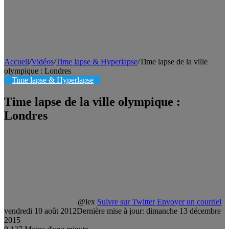
Accueil
/
Vidéos
/
Time lapse & Hyperlapse
/
Time lapse de la ville
olympique : Londres
Time lapse & Hyperlapse
Time lapse de la ville olympique :
Londres
@lex
Suivre sur Twitter
Envoyer un courriel
vendredi 10 août 2012
Dernière mise à jour: dimanche 13 décembre
2015