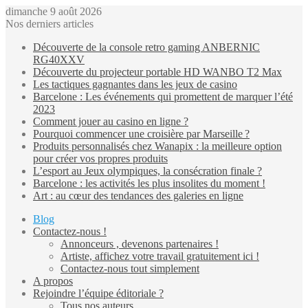
dimanche 9 août 2026
Nos derniers articles
Découverte de la console retro gaming ANBERNIC
RG40XXV
Découverte du projecteur portable HD WANBO T2 Max
Les tactiques gagnantes dans les jeux de casino
Barcelone : Les événements qui promettent de marquer l’été
2023
Comment jouer au casino en ligne ?
Pourquoi commencer une croisière par Marseille ?
Produits personnalisés chez Wanapix : la meilleure option
pour créer vos propres produits
L’esport au Jeux olympiques, la consécration finale ?
Barcelone : les activités les plus insolites du moment !
Art : au cœur des tendances des galeries en ligne
Blog
Contactez-nous !
Annonceurs , devenons partenaires !
Artiste, affichez votre travail gratuitement ici !
Contactez-nous tout simplement
A propos
Rejoindre l’équipe éditoriale ?
Tous nos auteurs