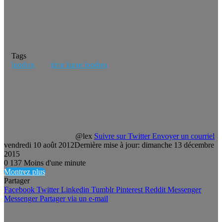
Tags
londres
time lapse londres
@lex
Suivre sur Twitter
Envoyer un courriel
vendredi 10 août 2012
Dernière mise à jour: dimanche 13 décembre
2015
0
137
Moins d'une minute
Montrez plus
Partager
Facebook
Twitter
Linkedin
Tumblr
Pinterest
Reddit
Messenger
Messenger
Partager via un e-mail