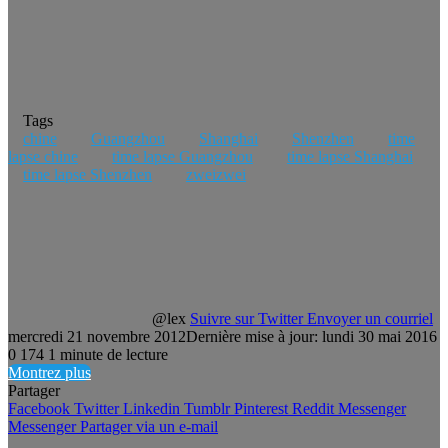
Tags
chine
Guangzhou
Shanghai
Shenzhen
time
lapse chine
time lapse Guangzhou
time lapse Shanghai
time lapse Shenzhen
zweizwei
@lex
Suivre sur Twitter
Envoyer un courriel
mercredi 21 novembre 2012
Dernière mise à jour: lundi 30 mai 2016
0
174
1 minute de lecture
Montrez plus
Partager
Facebook
Twitter
Linkedin
Tumblr
Pinterest
Reddit
Messenger
Messenger
Partager via un e-mail