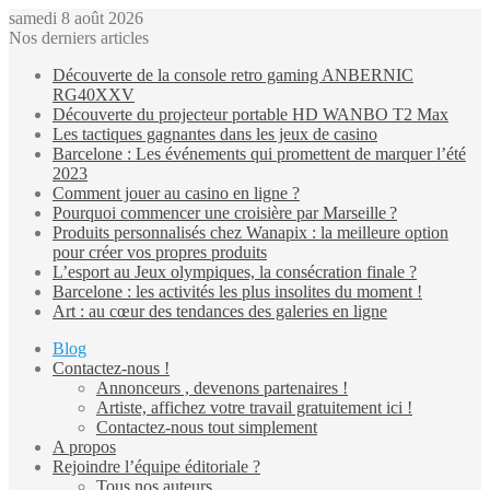
samedi 8 août 2026
Nos derniers articles
Découverte de la console retro gaming ANBERNIC
RG40XXV
Découverte du projecteur portable HD WANBO T2 Max
Les tactiques gagnantes dans les jeux de casino
Barcelone : Les événements qui promettent de marquer l’été
2023
Comment jouer au casino en ligne ?
Pourquoi commencer une croisière par Marseille ?
Produits personnalisés chez Wanapix : la meilleure option
pour créer vos propres produits
L’esport au Jeux olympiques, la consécration finale ?
Barcelone : les activités les plus insolites du moment !
Art : au cœur des tendances des galeries en ligne
Blog
Contactez-nous !
Annonceurs , devenons partenaires !
Artiste, affichez votre travail gratuitement ici !
Contactez-nous tout simplement
A propos
Rejoindre l’équipe éditoriale ?
Tous nos auteurs