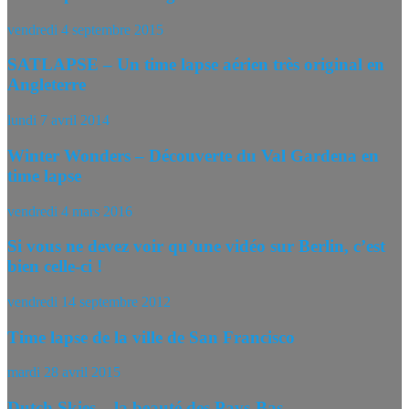
vendredi 4 septembre 2015
SATLAPSE – Un time lapse aérien très original en
Angleterre
lundi 7 avril 2014
Winter Wonders – Découverte du Val Gardena en
time lapse
vendredi 4 mars 2016
Si vous ne devez voir qu’une vidéo sur Berlin, c’est
bien celle-ci !
vendredi 14 septembre 2012
Time lapse de la ville de San Francisco
mardi 28 avril 2015
Dutch Skies – la beauté des Pays-Bas