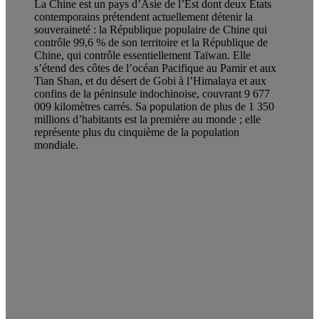
La Chine est un pays d’Asie de l’Est dont deux États
contemporains prétendent actuellement détenir la
souveraineté : la République populaire de Chine qui
contrôle 99,6 % de son territoire et la République de
Chine, qui contrôle essentiellement Taïwan. Elle
s’étend des côtes de l’océan Pacifique au Pamir et aux
Tian Shan, et du désert de Gobi à l’Himalaya et aux
confins de la péninsule indochinoise, couvrant 9 677
009 kilomètres carrés. Sa population de plus de 1 350
millions d’habitants est la première au monde ; elle
représente plus du cinquième de la population
mondiale.