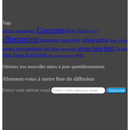
Tags
Concours
Etats-Unis
affiches minimalistes
france
illustration
infographie
illustration super-héro
Jeux-Vidéo
test
super-héro
personnages
motion
Star Wars
Tilt Shift
stop motion
time lapse Etats-Unis
web
time lapse norvege
Obtenez nos nouvelles mises à jour quotidiennement
Abonnez-vous à notre liste de diffusion
Entrez votre adresse email