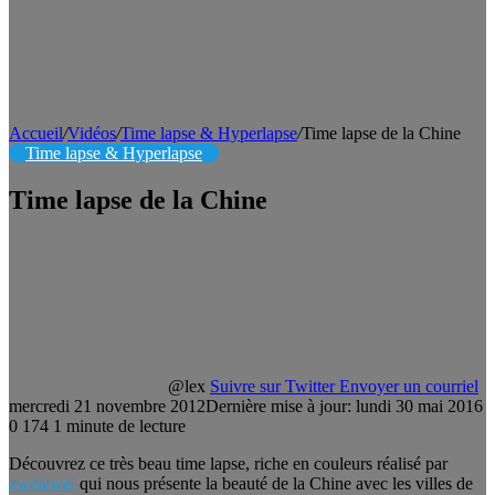
Accueil
/
Vidéos
/
Time lapse & Hyperlapse
/
Time lapse de la Chine
Time lapse & Hyperlapse
Time lapse de la Chine
@lex
Suivre sur Twitter
Envoyer un courriel
mercredi 21 novembre 2012
Dernière mise à jour: lundi 30 mai 2016
0
174
1 minute de lecture
Découvrez ce très beau time lapse, riche en couleurs réalisé par
zweizwei
qui nous présente la beauté de la Chine avec les villes de