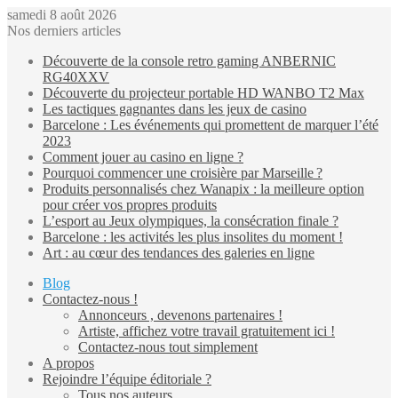
samedi 8 août 2026
Nos derniers articles
Découverte de la console retro gaming ANBERNIC
RG40XXV
Découverte du projecteur portable HD WANBO T2 Max
Les tactiques gagnantes dans les jeux de casino
Barcelone : Les événements qui promettent de marquer l’été
2023
Comment jouer au casino en ligne ?
Pourquoi commencer une croisière par Marseille ?
Produits personnalisés chez Wanapix : la meilleure option
pour créer vos propres produits
L’esport au Jeux olympiques, la consécration finale ?
Barcelone : les activités les plus insolites du moment !
Art : au cœur des tendances des galeries en ligne
Blog
Contactez-nous !
Annonceurs , devenons partenaires !
Artiste, affichez votre travail gratuitement ici !
Contactez-nous tout simplement
A propos
Rejoindre l’équipe éditoriale ?
Tous nos auteurs