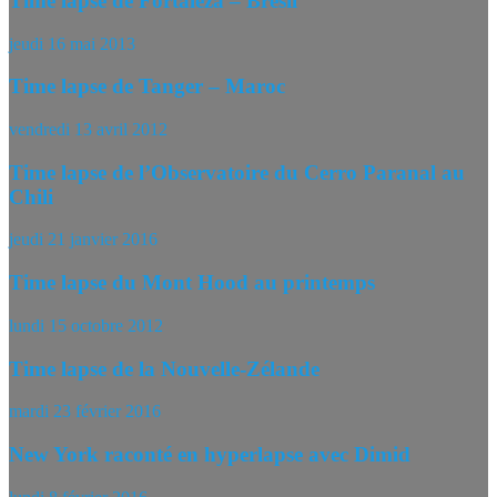
Time lapse de Fortaleza – Brésil
jeudi 16 mai 2013
Time lapse de Tanger – Maroc
vendredi 13 avril 2012
Time lapse de l’Observatoire du Cerro Paranal au
Chili
jeudi 21 janvier 2016
Time lapse du Mont Hood au printemps
lundi 15 octobre 2012
Time lapse de la Nouvelle-Zélande
mardi 23 février 2016
New York raconté en hyperlapse avec Dimid