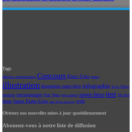
Tags
Concours
Etats-Unis
affiches minimalistes
france
illustration
infographie
illustration super-héro
Jeux-Vidéo
test
super-héro
personnages
motion
Star Wars
Tilt Shift
stop motion
time lapse Etats-Unis
web
time lapse norvege
Obtenez nos nouvelles mises à jour quotidiennement
Abonnez-vous à notre liste de diffusion