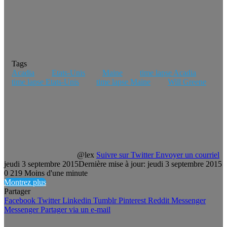
Tags
Acadia
Etats-Unis
Maine
time lapse Acadia
time lapse Etats-Unis
time lapse Maine
Will Greene
@lex
Suivre sur Twitter
Envoyer un courriel
jeudi 3 septembre 2015
Dernière mise à jour: jeudi 3 septembre 2015
0
219
Moins d'une minute
Montrez plus
Partager
Facebook
Twitter
Linkedin
Tumblr
Pinterest
Reddit
Messenger
Messenger
Partager via un e-mail