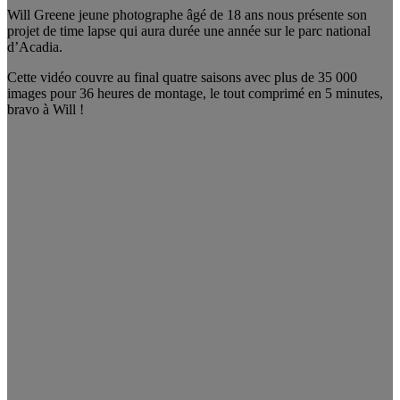
Will Greene jeune photographe âgé de 18 ans nous présente son
projet de time lapse qui aura durée une année sur le parc national
d’Acadia.
Cette vidéo couvre au final quatre saisons avec plus de 35 000
images pour 36 heures de montage, le tout comprimé en 5 minutes,
bravo à Will !