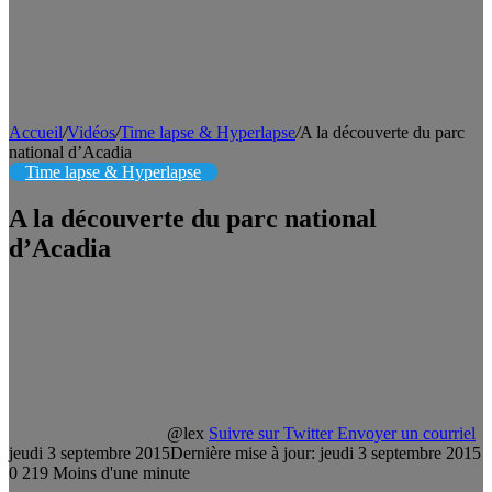
Accueil
/
Vidéos
/
Time lapse & Hyperlapse
/
A la découverte du parc
national d’Acadia
Time lapse & Hyperlapse
A la découverte du parc national
d’Acadia
@lex
Suivre sur Twitter
Envoyer un courriel
jeudi 3 septembre 2015
Dernière mise à jour: jeudi 3 septembre 2015
0
219
Moins d'une minute