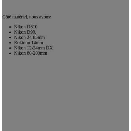
Côté matériel, nous avons:
Nikon D610
Nikon D90,
Nikon 24-85mm
Rokinon 14mm
Nikon 12-24mm DX
Nikon 80-200mm