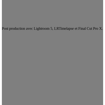
Post production avec Lightroom 5, LRTimelapse et Final Cut Pro X.