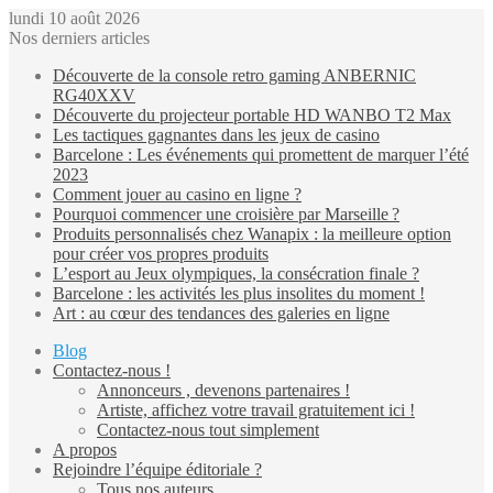
lundi 10 août 2026
Nos derniers articles
Découverte de la console retro gaming ANBERNIC
RG40XXV
Découverte du projecteur portable HD WANBO T2 Max
Les tactiques gagnantes dans les jeux de casino
Barcelone : Les événements qui promettent de marquer l’été
2023
Comment jouer au casino en ligne ?
Pourquoi commencer une croisière par Marseille ?
Produits personnalisés chez Wanapix : la meilleure option
pour créer vos propres produits
L’esport au Jeux olympiques, la consécration finale ?
Barcelone : les activités les plus insolites du moment !
Art : au cœur des tendances des galeries en ligne
Blog
Contactez-nous !
Annonceurs , devenons partenaires !
Artiste, affichez votre travail gratuitement ici !
Contactez-nous tout simplement
A propos
Rejoindre l’équipe éditoriale ?
Tous nos auteurs