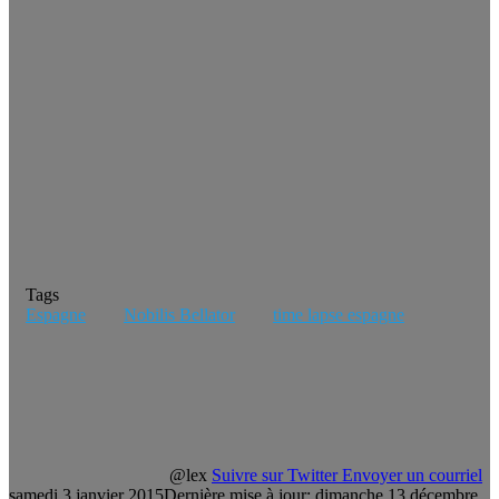
Tags
Espagne
Nobilis Bellator
time lapse espagne
@lex
Suivre sur Twitter
Envoyer un courriel
samedi 3 janvier 2015
Dernière mise à jour: dimanche 13 décembre