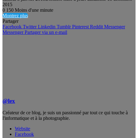
2015
0
150
Moins d'une minute
Montrez plus
Partager
Facebook
Twitter
Linkedin
Tumblr
Pinterest
Reddit
Messenger
Messenger
Partager via un e-mail
@lex
Créateur de ce blog, je suis un passionné par tout ce qui touche à
l'informatique et à la photographie.
Website
Facebook