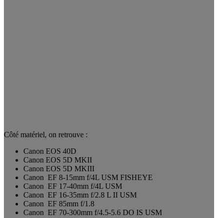
Côté matériel, on retrouve :
Canon EOS 40D
Canon EOS 5D MKII
Canon EOS 5D MKIII
Canon EF 8-15mm f/4L USM FISHEYE
Canon EF 17-40mm f/4L USM
Canon EF 16-35mm f/2.8 L II USM
Canon EF 85mm f/1.8
Canon EF 70-300mm f/4.5-5.6 DO IS USM