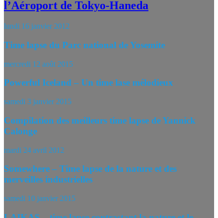
l’Aéroport de Tokyo-Haneda
lundi 16 janvier 2012
Time lapse du Parc national de Yosemite
mercredi 12 août 2015
Powerful Iceland – Un time lase mélodieux
samedi 3 janvier 2015
Compilation des meilleurs time lapse de Yannick
Calonge
mardi 24 avril 2012
Somewhere – Time lapse de la nature et des
merveilles industrielles
samedi 10 janvier 2015
LAIKAS – time lapse contrastant la nature et le