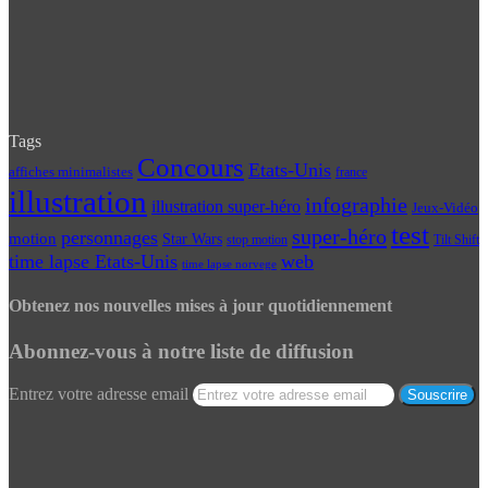
Tags
Concours
Etats-Unis
affiches minimalistes
france
illustration
infographie
illustration super-héro
Jeux-Vidéo
test
super-héro
personnages
motion
Star Wars
Tilt Shift
stop motion
time lapse Etats-Unis
web
time lapse norvege
Obtenez nos nouvelles mises à jour quotidiennement
Abonnez-vous à notre liste de diffusion
Entrez votre adresse email