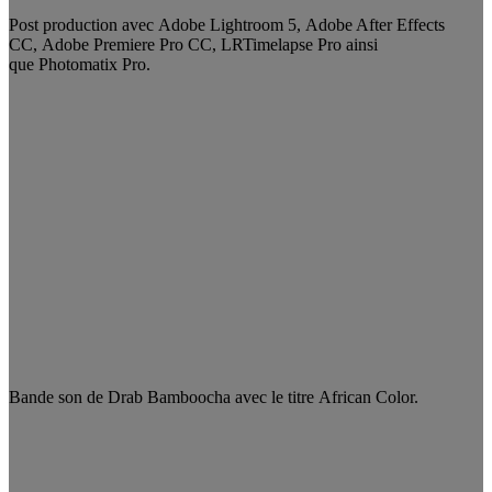
Post production avec Adobe Lightroom 5, Adobe After Effects
CC, Adobe Premiere Pro CC, LRTimelapse Pro ainsi
que Photomatix Pro.
Bande son de Drab Bamboocha avec le titre African Color.