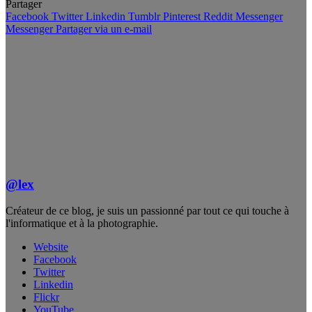
Partager
Facebook
Twitter
Linkedin
Tumblr
Pinterest
Reddit
Messenger
Messenger
Partager via un e-mail
@lex
Créateur de ce blog, je suis un passionné par tout ce qui touche à
l'informatique et à la photographie.
Website
Facebook
Twitter
Linkedin
Flickr
YouTube