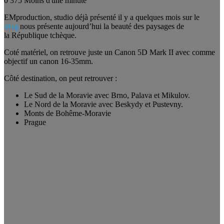
0
375
Moins d'une minute
EMproduction, studio déjà présenté il y a quelques mois sur le
blog
nous présente aujourd’hui la beauté des paysages de
la République tchèque.
Coté matériel, on retrouve juste un Canon 5D Mark II avec comme
objectif un canon 16-35mm.
Côté destination, on peut retrouver :
Le Sud de la Moravie avec Brno, Palava et Mikulov.
Le Nord de la Moravie avec Beskydy et Pustevny.
Monts de Bohême-Moravie
Prague