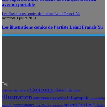
avec un portable
Les illustrations comics de l’artiste Leinil Francis Yu
mercredi 3 juillet 2013
Les illustrations comics de l’artiste Leinil Francis Yu
Tags
Concours
Etats-Unis
affiches minimalistes
france
illustration
infographie
illustration super-héro
Jeux-Vidéo
test
super-héro
personnages
motion
Star Wars
Tilt Shift
stop motion