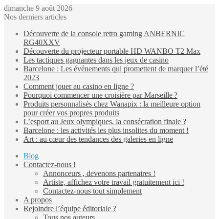
dimanche 9 août 2026
Nos derniers articles
Découverte de la console retro gaming ANBERNIC
RG40XXV
Découverte du projecteur portable HD WANBO T2 Max
Les tactiques gagnantes dans les jeux de casino
Barcelone : Les événements qui promettent de marquer l’été
2023
Comment jouer au casino en ligne ?
Pourquoi commencer une croisière par Marseille ?
Produits personnalisés chez Wanapix : la meilleure option
pour créer vos propres produits
L’esport au Jeux olympiques, la consécration finale ?
Barcelone : les activités les plus insolites du moment !
Art : au cœur des tendances des galeries en ligne
Blog
Contactez-nous !
Annonceurs , devenons partenaires !
Artiste, affichez votre travail gratuitement ici !
Contactez-nous tout simplement
A propos
Rejoindre l’équipe éditoriale ?
Tous nos auteurs