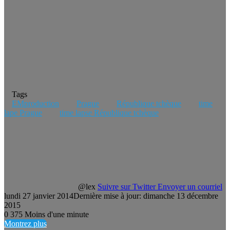
Tags
EMproduction
Prague
République tchèque
time
lape Prague
time lapse République tchèque
@lex
Suivre sur Twitter
Envoyer un courriel
lundi 27 janvier 2014
Dernière mise à jour: dimanche 13 décembre
2015
0
375
Moins d'une minute
Montrez plus