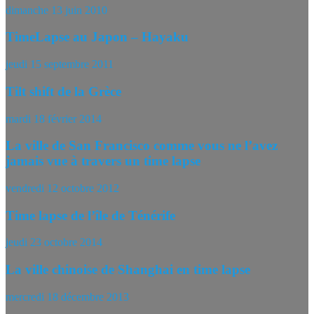
dimanche 13 juin 2010
TimeLapse au Japon – Hayaku
jeudi 15 septembre 2011
Tilt shift de la Grèce
mardi 18 février 2014
La ville de San Francisco comme vous ne l’avez
jamais vue à travers un time lapse
vendredi 12 octobre 2012
Time lapse de l’île de Ténérife
jeudi 23 octobre 2014
La ville chinoise de Shanghai en time lapse
mercredi 18 décembre 2013