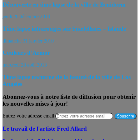
Découverte en time lapse de la ville de Benidorm
jeudi 26 décembre 2013
Time lapse infrarouges sur Snæfellsnes – Islande
dimanche 31 janvier 2010
Couleurs d’Armor
mercredi 28 août 2013
Time lapse nocturne de la beauté de la ville de Los
Angeles
Abonnez-vous à notre liste de diffusion pour obtenir
les nouvelles mises à jour!
Entrez votre adresse email
Le travail de l'artiste Fred Allard