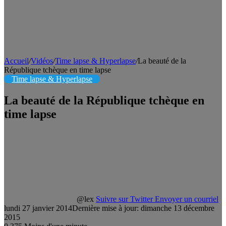
Accueil
/
Vidéos
/
Time lapse & Hyperlapse
/
La beauté de la
République tchèque en time lapse
Time lapse & Hyperlapse
La beauté de la République tchèque en
time lapse
@lex
Suivre sur Twitter
Envoyer un courriel
lundi 27 janvier 2014
Dernière mise à jour: dimanche 13 décembre
2015