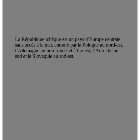
La République tchèque est un pays d’Europe centrale
sans accès à la mer, entouré par la Pologne au nord-est,
l’Allemagne au nord-ouest et à l’ouest, l’Autriche au
sud et la Slovaquie au sud-est.