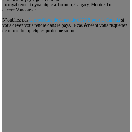
incroyablement dynamique à Toronto, Calgary, Montreal ou
encore Vancouver.
N’oubliez pas
la procédure de demande d’AVE pour le Canada
si
vous devez vous rendre dans le pays, le cas échéant vous risqueriez
de rencontrer quelques problème sinon.