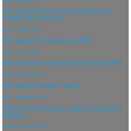
mardi 28 mai 2013
Time lapse du concours International de Feux
d’artifice 2013 à DaNang
jeudi 17 janvier 2013
Time lapse de San Francisco en N&B
lundi 4 février 2013
Time lapse sur la beauté du ciel de l’île de Ténérife
dimanche 5 mai 2013
Time lapse de Fortaleza – Brésil
lundi 1 septembre 2014
Amsterdam vue depuis son carillon Westerkerk en
miniature
vendredi 22 janvier 2016