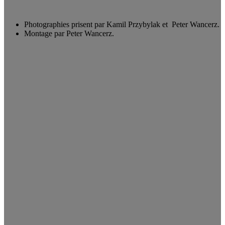
Photographies prisent par Kamil Przybylak et Peter Wancerz.
Montage par Peter Wancerz.