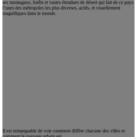
ses montagnes, forêts et vastes étendues de désert qui fait de ce pays
l’unes des métropoles les plus diverses, actifs, et visuellement
magnifiques dans le monde.
Il est remarquable de voir comment diffère chacune des villes et
comment le paysage urbain est