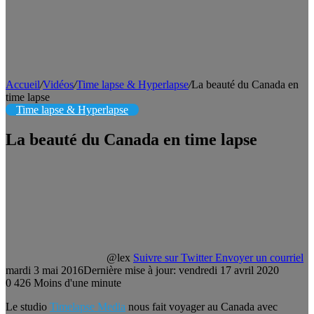
Accueil
/
Vidéos
/
Time lapse & Hyperlapse
/
La beauté du Canada en
time lapse
Time lapse & Hyperlapse
La beauté du Canada en time lapse
@lex
Suivre sur Twitter
Envoyer un courriel
mardi 3 mai 2016
Dernière mise à jour: vendredi 17 avril 2020
0
426
Moins d'une minute
Le studio
Timelapse Media
nous fait voyager au Canada avec