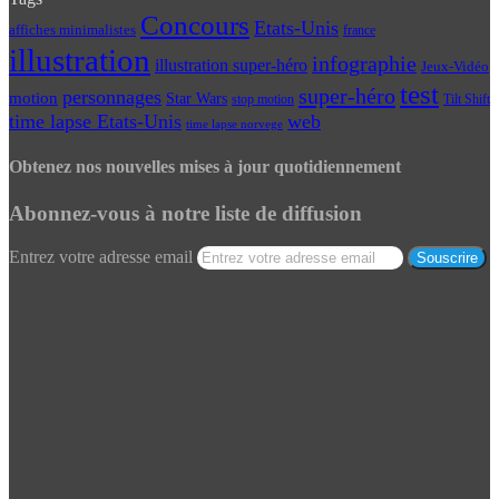
Concours
Etats-Unis
affiches minimalistes
france
illustration
infographie
illustration super-héro
Jeux-Vidéo
test
super-héro
personnages
motion
Star Wars
Tilt Shift
stop motion
time lapse Etats-Unis
web
time lapse norvege
Obtenez nos nouvelles mises à jour quotidiennement
Abonnez-vous à notre liste de diffusion
Entrez votre adresse email