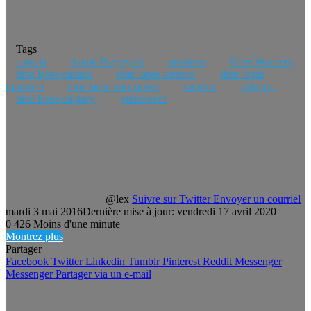
Tags
canada
Kamil Przybylak
montreal‬
Peter Wancerz
time lapse canada
time lapse toronto‬ ‪
time lapse
‎montreal‬
time lapse ‎vancouver‬
toronto‬ ‪
‎calgary‬ ‪
‎time lapse calgary‬ ‪
‎vancouver‬
@lex
Suivre sur Twitter
Envoyer un courriel
mardi 3 mai 2016
Dernière mise à jour: vendredi 17 avril 2020
0
426
Moins d'une minute
Montrez plus
Partager
Facebook
Twitter
Linkedin
Tumblr
Pinterest
Reddit
Messenger
Messenger
Partager via un e-mail