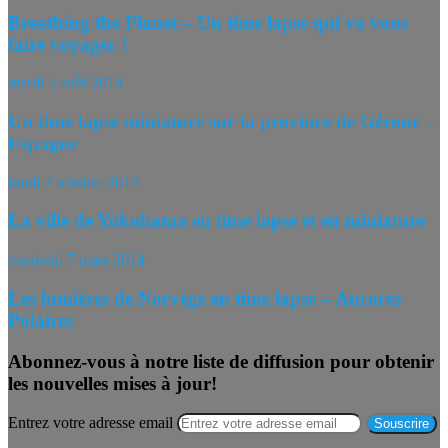
Breathing the Planet – Un time lapse qui va vous
faire voyager !
mardi 5 août 2014
Un time lapse miniature sur la province de Gérone –
Espagne
lundi 7 octobre 2013
La ville de Yokohama en time lapse et en miniature
vendredi 7 mars 2014
Les lumières de Norvège en time lapse – Aurores
Polaires
Abonnez-vous à notre liste de diffusion pour obtenir
les nouvelles mises à jour!
Entrez votre adresse email