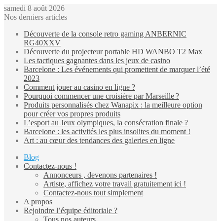
samedi 8 août 2026
Nos derniers articles
Découverte de la console retro gaming ANBERNIC
RG40XXV
Découverte du projecteur portable HD WANBO T2 Max
Les tactiques gagnantes dans les jeux de casino
Barcelone : Les événements qui promettent de marquer l’été
2023
Comment jouer au casino en ligne ?
Pourquoi commencer une croisière par Marseille ?
Produits personnalisés chez Wanapix : la meilleure option
pour créer vos propres produits
L’esport au Jeux olympiques, la consécration finale ?
Barcelone : les activités les plus insolites du moment !
Art : au cœur des tendances des galeries en ligne
Blog
Contactez-nous !
Annonceurs , devenons partenaires !
Artiste, affichez votre travail gratuitement ici !
Contactez-nous tout simplement
A propos
Rejoindre l’équipe éditoriale ?
Tous nos auteurs